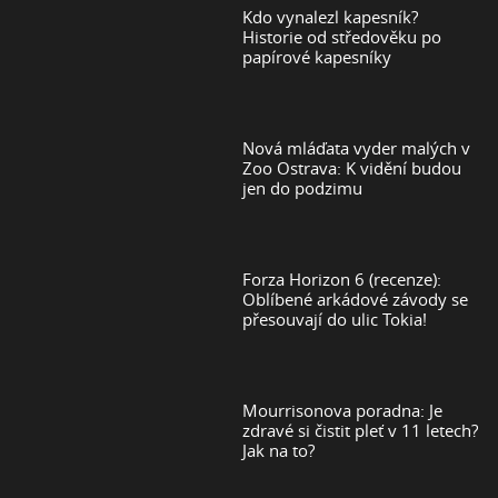
Kdo vynalezl kapesník?
Historie od středověku po
papírové kapesníky
Nová mláďata vyder malých v
Zoo Ostrava: K vidění budou
jen do podzimu
Forza Horizon 6 (recenze):
Oblíbené arkádové závody se
přesouvají do ulic Tokia!
Mourrisonova poradna: Je
zdravé si čistit pleť v 11 letech?
Jak na to?