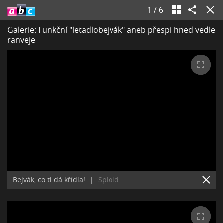
1
/
6
Galerie: Funkční "letadlobejvák" aneb přespi hned vedle
ranveje
Bejvák, co ti dá křídla!
|
Sploid