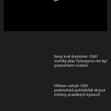
Nový král druhohor: Obří
mořský plaz Tylosaurus rex byl
postrachem oceánů
Hřbitov velryb: Obří
podmořské pohřebiště skrývá
miliony pravěkých kytovců