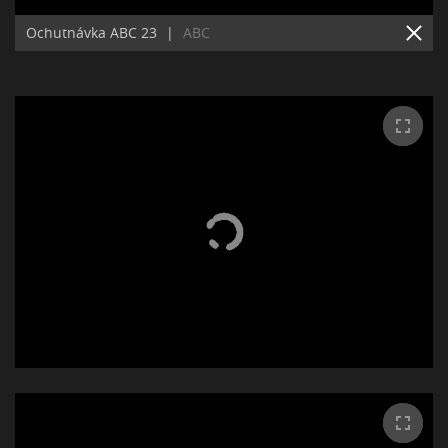
Ochutnávka ABC 23
|
ABC