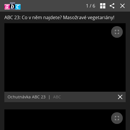
1
/
6
ABC 23: Co v něm najdete? Masožravé vegetariány!
Ochutnávka ABC 23
|
ABC