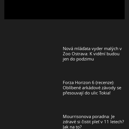
Nová mláďata vyder malých v
Zoo Ostrava: K vidění budou
jen do podzimu
Forza Horizon 6 (recenze):
Oblíbené arkádové závody se
přesouvají do ulic Tokia!
Mourrisonova poradna: Je
zdravé si čistit pleť v 11 letech?
Jak na to?