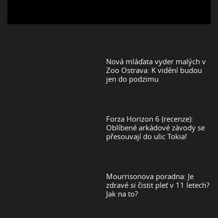
Nová mláďata vyder malých v
Zoo Ostrava: K vidění budou
jen do podzimu
Forza Horizon 6 (recenze):
Oblíbené arkádové závody se
přesouvají do ulic Tokia!
Mourrisonova poradna: Je
zdravé si čistit pleť v 11 letech?
Jak na to?