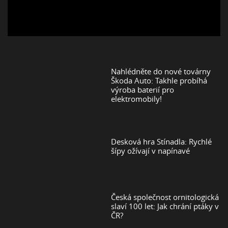
Nahlédněte do nové továrny
Škoda Auto: Takhle probíhá
výroba baterií pro
elektromobily!
Desková hra Stínadla: Rychlé
šípy ožívají v napínavé
Česká společnost ornitologická
slaví 100 let: Jak chrání ptáky v
ČR?