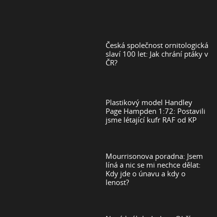
Česká společnost ornitologická
slaví 100 let: Jak chrání ptáky v
ČR?
Plastikový model Handley
Page Hampden 1:72: Postavili
jsme létající kufr RAF od KP
Mourrisonova poradna: Jsem
líná a nic se mi nechce dělat:
Kdy jde o únavu a kdy o
lenost?