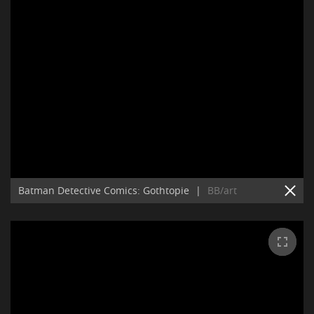
Batman Detective Comics: Gothtopie
|
BB/art