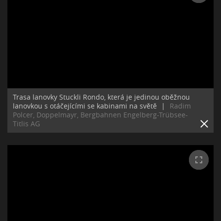
Trasa lanovky Stuckli Rondo, která je jedinou oběžnou
lanovkou s otáčejícími se kabinami na světě
|
Radim
Polcer, Doppelmayr, Bergbahnen Engelberg-Trübsee-
Titlis AG