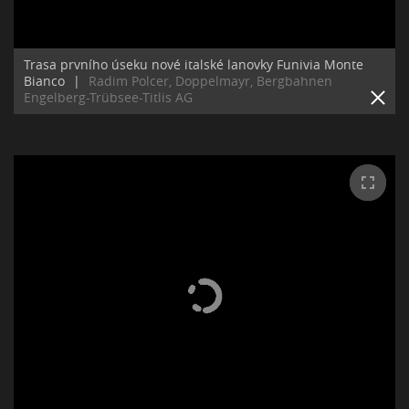
Trasa prvního úseku nové italské lanovky Funivia Monte
Bianco
|
Radim Polcer, Doppelmayr, Bergbahnen
Engelberg-Trübsee-Titlis AG