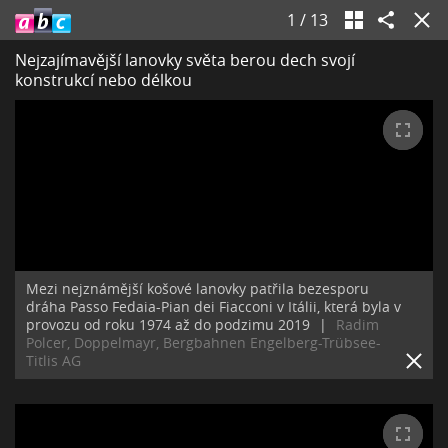
1
/
13
Nejzajímavější lanovky světa berou dech svojí
konstrukcí nebo délkou
Mezi nejznámější košové lanovky patřila bezesporu
dráha Passo Fedaia-Pian dei Fiacconi v Itálii, která byla v
provozu od roku 1974 až do podzimu 2019
|
Radim
Polcer, Doppelmayr, Bergbahnen Engelberg-Trübsee-
Titlis AG