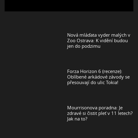
Nová mláďata vyder malých v
Zoo Ostrava: K vidění budou
jen do podzimu
Forza Horizon 6 (recenze):
Oblíbené arkádové závody se
přesouvají do ulic Tokia!
Mourrisonova poradna: Je
zdravé si čistit pleť v 11 letech?
Jak na to?