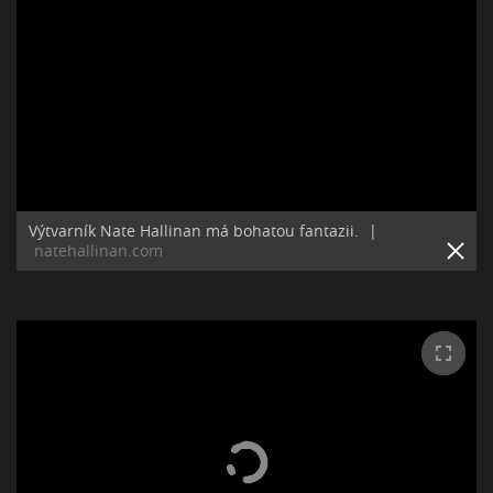
Výtvarník Nate Hallinan má bohatou fantazii.
|
natehallinan.com