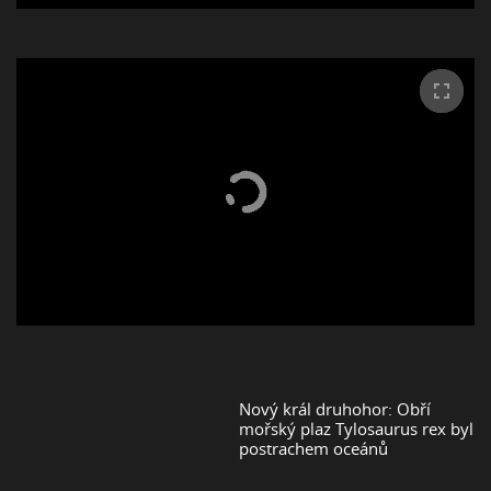
Nový král druhohor: Obří
mořský plaz Tylosaurus rex byl
postrachem oceánů