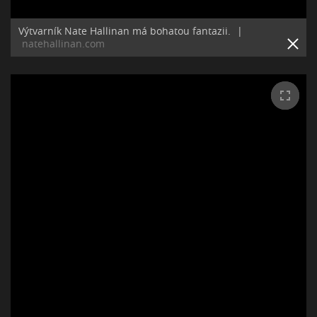
Výtvarník Nate Hallinan má bohatou fantazii.
|
natehallinan.com