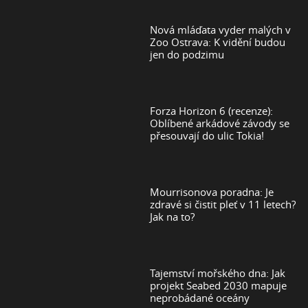
Nová mláďata vyder malých v
Zoo Ostrava: K vidění budou
jen do podzimu
Forza Horizon 6 (recenze):
Oblíbené arkádové závody se
přesouvají do ulic Tokia!
Mourrisonova poradna: Je
zdravé si čistit pleť v 11 letech?
Jak na to?
Tajemství mořského dna: Jak
projekt Seabed 2030 mapuje
neprobádané oceány