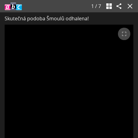
1
/
7
Skutečná podoba Šmoulů odhalena!