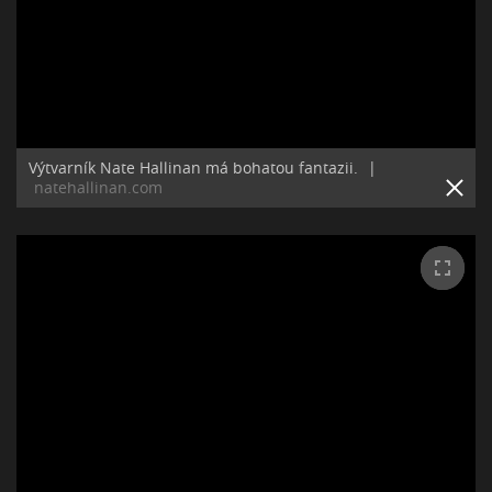
Výtvarník Nate Hallinan má bohatou fantazii.
|
natehallinan.com