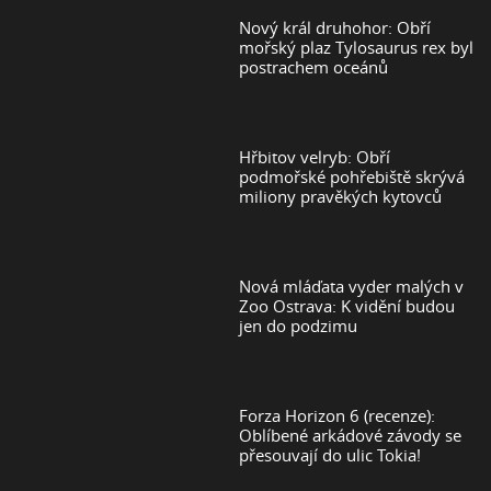
Nový král druhohor: Obří
mořský plaz Tylosaurus rex byl
postrachem oceánů
Hřbitov velryb: Obří
podmořské pohřebiště skrývá
miliony pravěkých kytovců
Nová mláďata vyder malých v
Zoo Ostrava: K vidění budou
jen do podzimu
Forza Horizon 6 (recenze):
Oblíbené arkádové závody se
přesouvají do ulic Tokia!