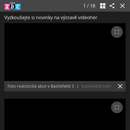
1
/
18
Vyzkoušejte si novinky na výstavě videoher
Foto realistická akce v Battlefield 3
|
battlefield.com