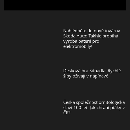
Nahlédněte do nové továrny
Škoda Auto: Takhle probíhá
výroba baterií pro
elektromobily!
Desková hra Stínadla: Rychlé
šípy ožívají v napínavé
Česká společnost ornitologická
slaví 100 let: Jak chrání ptáky v
ČR?