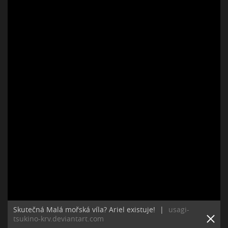
Skutečná Malá mořská víla? Ariel existuje!
|
usagi-
tsukino-krv.deviantart.com