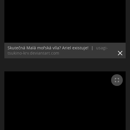
Skutečná Malá mořská víla? Ariel existuje!
|
usagi-
tsukino-krv.deviantart.com