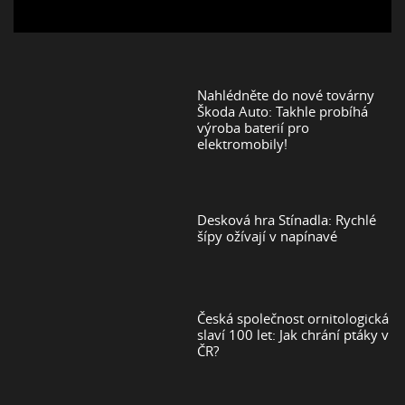
Nahlédněte do nové továrny
Škoda Auto: Takhle probíhá
výroba baterií pro
elektromobily!
Desková hra Stínadla: Rychlé
šípy ožívají v napínavé
Česká společnost ornitologická
slaví 100 let: Jak chrání ptáky v
ČR?