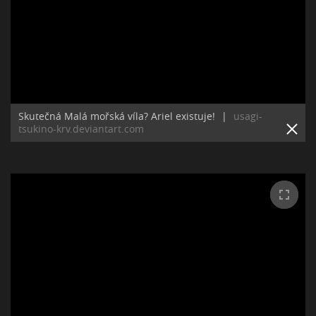
Skutečná Malá mořská víla? Ariel existuje!
|
usagi-
tsukino-krv.deviantart.com