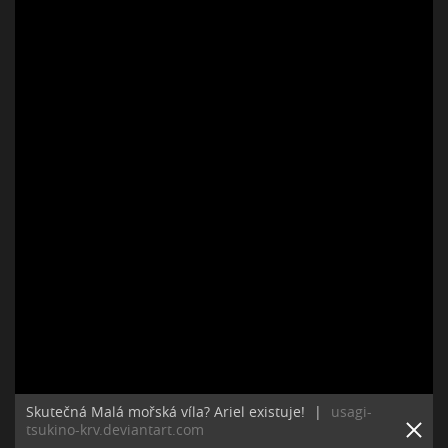
Skutečná Malá mořská víla? Ariel existuje!
|
usagi-
tsukino-krv.deviantart.com