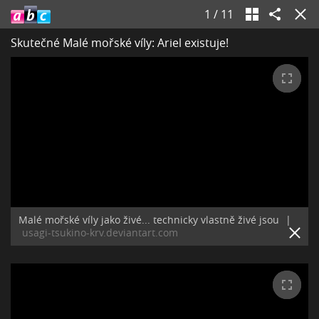
1
/
11
Skutečné Malé mořské víly: Ariel existuje!
Malé mořské víly jako živé... technicky vlastně živé jsou
|
usagi-tsukino-krv.deviantart.com