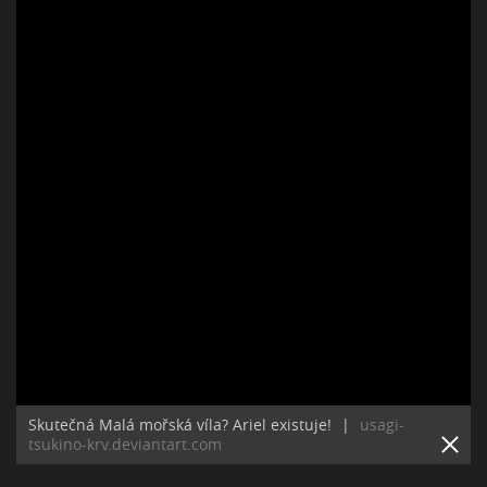
Skutečná Malá mořská víla? Ariel existuje!
|
usagi-
tsukino-krv.deviantart.com