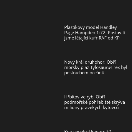
Plastikový model Handley
Page Hampden 1:72: Postavili
jsme létající kufr RAF od KP
Nový král druhohor: Obří
mořský plaz Tylosaurus rex byl
postrachem oceánů
Hřbitov velryb: Obří
podmořské pohřebiště skrývá
miliony pravěkých kytovců
Kdo vynalezl kapesník?