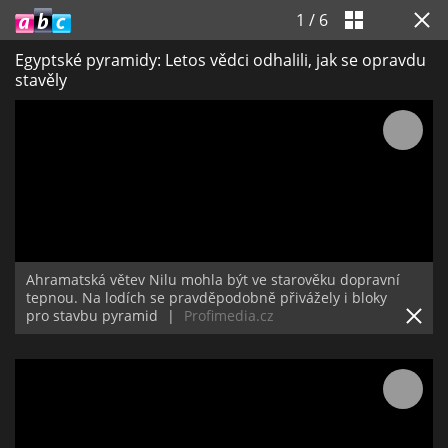
1
/
6
Egyptské pyramidy: Letos vědci odhalili, jak se opravdu
stavěly
Ahramatská větev Nilu mohla být ve starověku dopravní
tepnou. Na lodích se pravděpodobně přivážely i bloky
pro stavbu pyramid
|
Profimedia.cz