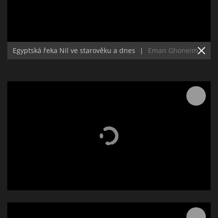
Egyptská řeka Nil ve starověku a dnes
|
Eman Ghoneim