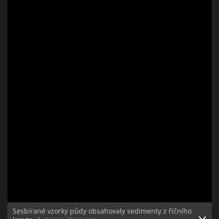
Sesbírané vzorky půdy obsahovaly sedimenty z říčního