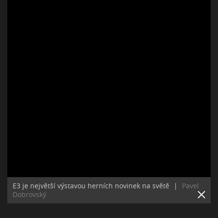
E3 je největší výstavou herních novinek na světě
|
Pavel
Dobrovský