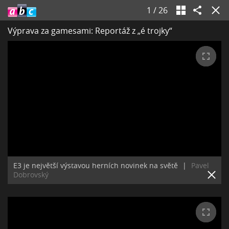
1
/
26
Výprava za gamesami: Reportáž z „é trojky“
E3 je největší výstavou herních novinek na světě
|
Pavel
Dobrovský