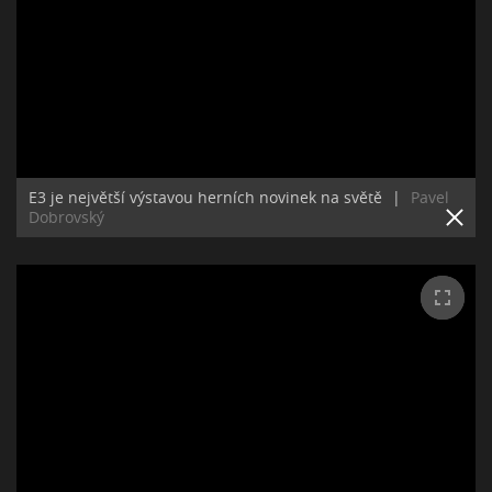
E3 je největší výstavou herních novinek na světě
|
Pavel
Dobrovský