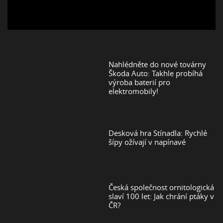
Nahlédněte do nové továrny
Škoda Auto: Takhle probíhá
výroba baterií pro
elektromobily!
Desková hra Stínadla: Rychlé
šípy ožívají v napínavé
Česká společnost ornitologická
slaví 100 let: Jak chrání ptáky v
ČR?