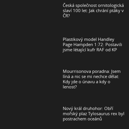
Česká společnost ornitologická
slaví 100 let: Jak chrání ptáky v
ČR?
Plastikový model Handley
Page Hampden 1:72: Postavili
jsme létající kufr RAF od KP
Mourrisonova poradna: Jsem
líná a nic se mi nechce dělat:
Kdy jde o únavu a kdy o
lenost?
Nový král druhohor: Obří
mořský plaz Tylosaurus rex byl
postrachem oceánů