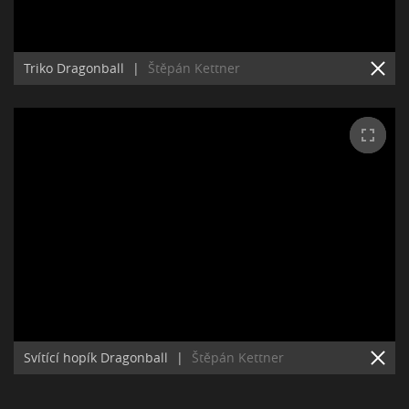
Triko Dragonball
|
Štěpán Kettner
Svítící hopík Dragonball
|
Štěpán Kettner