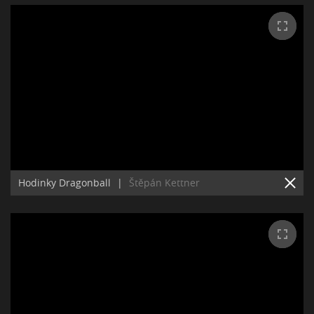
Hodinky Dragonball
|
Štěpán Kettner