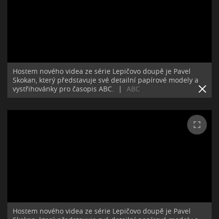
Hostem nového videa ze série Lepičovo doupě je Pavel
Skokan, který představuje své detailní papírové modely a
vystřihovánky pro časopis ABC.
|
ABC
Hostem nového videa ze série Lepičovo doupě je Pavel