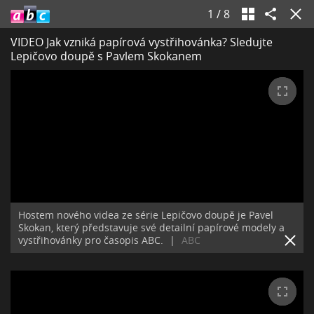
1
/
8
VIDEO Jak vzniká papírová vystřihovánka? Sledujte
Lepičovo doupě s Pavlem Skokanem
Hostem nového videa ze série Lepičovo doupě je Pavel
Skokan, který představuje své detailní papírové modely a
vystřihovánky pro časopis ABC.
|
ABC