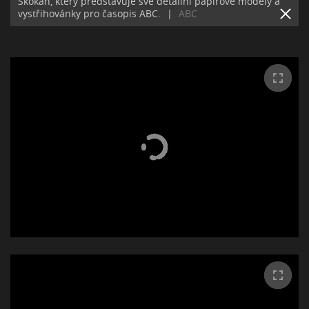
Skokan, který představuje své detailní papírové modely a
vystřihovánky pro časopis ABC.
|
ABC