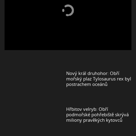
Nový král druhohor: Obří
mořský plaz Tylosaurus rex byl
postrachem oceánů
Hřbitov velryb: Obří
podmořské pohřebiště skrývá
miliony pravěkých kytovců