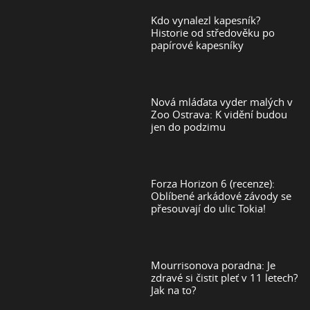
Kdo vynalezl kapesník?
Historie od středověku po
papírové kapesníky
Nová mláďata vyder malých v
Zoo Ostrava: K vidění budou
jen do podzimu
Forza Horizon 6 (recenze):
Oblíbené arkádové závody se
přesouvají do ulic Tokia!
Mourrisonova poradna: Je
zdravé si čistit pleť v 11 letech?
Jak na to?