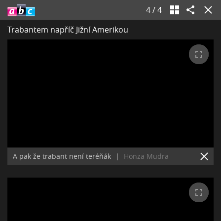
4
/
4
Trabantem napříč Jižní Amerikou
A pak že trabant není teréňák
|
Honza Mudra