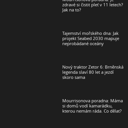
zdravé si čistit pleť v 11 letech?
Jak na to?
Tajemství mořského dna: Jak
projekt Seabed 2030 mapuje
neprobádané oceány
Nový traktor Zetor 6: Brněnská
legenda slaví 80 let a jezdí
skoro sama
Mourrisonova poradna: Máma
si domů vodí kamarádku,
kterou nemám ráda. Co dělat?