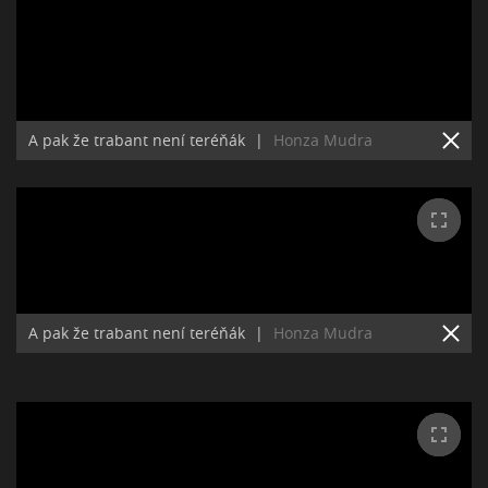
A pak že trabant není teréňák
|
Honza Mudra
A pak že trabant není teréňák
|
Honza Mudra