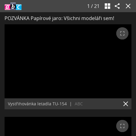
1
/
21
POZVÁNKA Papírové jaro: Všichni modeláři sem!
Vystřihovánka letadla TU-154
|
ABC