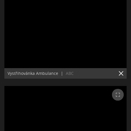
Vystřihovánka Ambulance
|
ABC