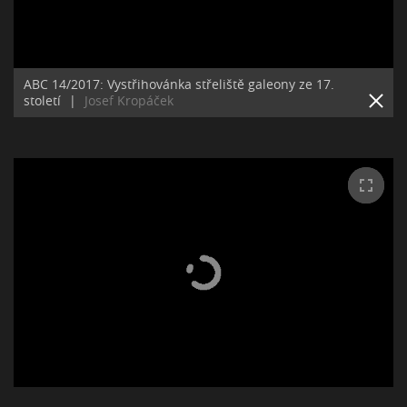
ABC 14/2017: Vystřihovánka střeliště galeony ze 17.
století
|
Josef Kropáček