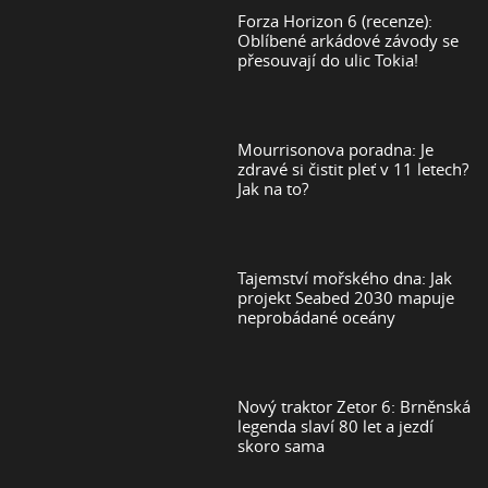
Forza Horizon 6 (recenze):
Oblíbené arkádové závody se
přesouvají do ulic Tokia!
Mourrisonova poradna: Je
zdravé si čistit pleť v 11 letech?
Jak na to?
Tajemství mořského dna: Jak
projekt Seabed 2030 mapuje
neprobádané oceány
Nový traktor Zetor 6: Brněnská
legenda slaví 80 let a jezdí
skoro sama