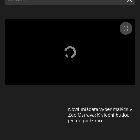
Nová mláďata vyder malých v
Zoo Ostrava: K vidění budou
jen do podzimu