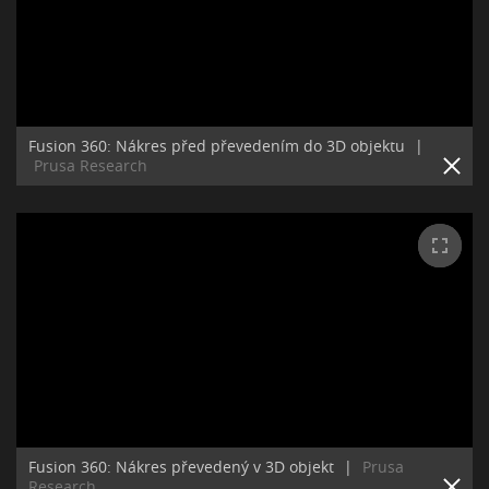
Fusion 360: Nákres před převedením do 3D objektu
|
Prusa Research
Fusion 360: Nákres převedený v 3D objekt
|
Prusa
Research