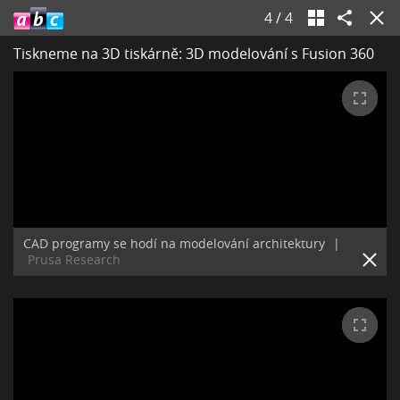
4
/
4
Tiskneme na 3D tiskárně: 3D modelování s Fusion 360
CAD programy se hodí na modelování architektury
|
Prusa Research