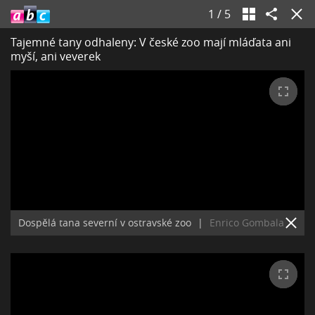
1
/
5
Tajemné tany odhaleny: V české zoo mají mláďata ani
myší, ani veverek
Dospělá tana severní v ostravské zoo
|
Enrico Gombala