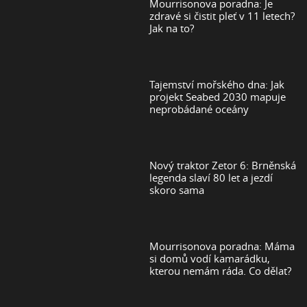
Mourrisonova poradna: Je
zdravé si čistit pleť v 11 letech?
Jak na to?
Tajemství mořského dna: Jak
projekt Seabed 2030 mapuje
neprobádané oceány
Nový traktor Zetor 6: Brněnská
legenda slaví 80 let a jezdí
skoro sama
Mourrisonova poradna: Máma
si domů vodí kamarádku,
kterou nemám ráda. Co dělat?