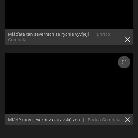
Mláďata tan severních se rychle vyvíjejí
|
Enrico
Gombala
Mládě tany severní v ostravské zoo
|
Enrico Gombala