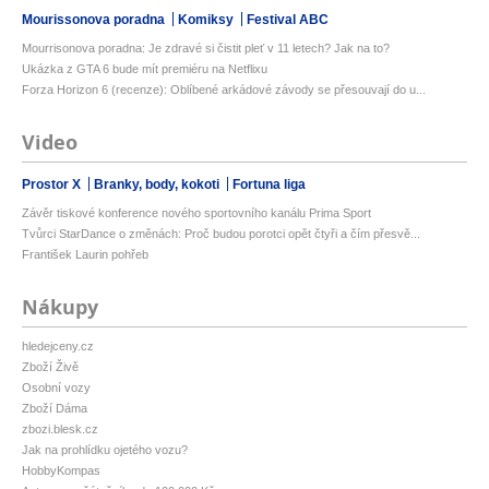
Mourissonova poradna
Komiksy
Festival ABC
Mourrisonova poradna: Je zdravé si čistit pleť v 11 letech? Jak na to?
Ukázka z GTA 6 bude mít premiéru na Netflixu
Forza Horizon 6 (recenze): Oblíbené arkádové závody se přesouvají do u...
Video
Prostor X
Branky, body, kokoti
Fortuna liga
Závěr tiskové konference nového sportovního kanálu Prima Sport
Tvůrci StarDance o změnách: Proč budou porotci opět čtyři a čím přesvě...
František Laurin pohřeb
Nákupy
hledejceny.cz
Zboží Živě
Osobní vozy
Zboží Dáma
zbozi.blesk.cz
Jak na prohlídku ojetého vozu?
HobbyKompas