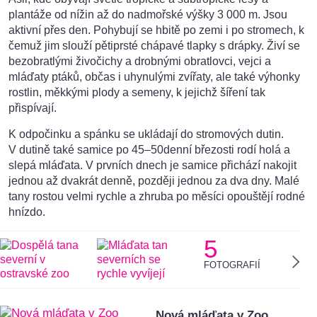
plantáže od nížin až do nadmořské výšky 3 000 m. Jsou
aktivní přes den. Pohybují se hbitě po zemi i po stromech, k
čemuž jim slouží pětiprsté chápavé tlapky s drápky. Živí se
bezobratlými živočichy a drobnými obratlovci, vejci a
mláďaty ptáků, občas i uhynulými zvířaty, ale také výhonky
rostlin, měkkými plody a semeny, k jejichž šíření tak
přispívají.
K odpočinku a spánku se ukládají do stromových dutin.
V dutině také samice po 45–50denní březosti rodí holá a
slepá mláďata. V prvních dnech je samice přichází nakojit
jednou až dvakrát denně, později jednou za dva dny. Malé
tany rostou velmi rychle a zhruba po měsíci opouštějí rodné
hnízdo.
5
FOTOGRAFIÍ
Nová mláďata v Zoo