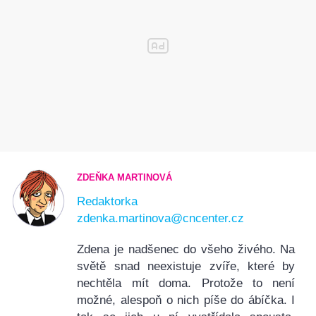
ZDEŇKA MARTINOVÁ
Redaktorka
zdenka.martinova@cncenter.cz
Zdena je nadšenec do všeho živého. Na
světě snad neexistuje zvíře, které by
nechtěla mít doma. Protože to není
možné, alespoň o nich píše do ábíčka. I