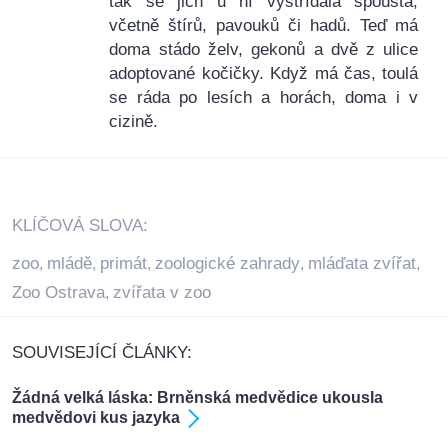
tak se jich u ní vystřídala spousta,
včetně štírů, pavouků či hadů. Teď má
doma stádo želv, gekonů a dvě z ulice
adoptované kočičky. Když má čas, toulá
se ráda po lesích a horách, doma i v
cizině.
KLÍČOVÁ SLOVA:
zoo
mládě
primát
zoologické zahrady
mláďata zvířat
,
,
,
,
,
Zoo Ostrava
zvířata v zoo
,
SOUVISEJÍCÍ ČLÁNKY:
Žádná velká láska: Brněnská medvědice ukousla
medvědovi kus jazyka