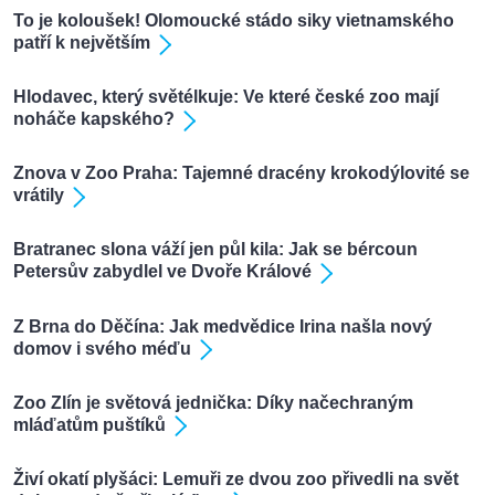
To je koloušek! Olomoucké stádo siky vietnamského
patří k největším
Hlodavec, který světélkuje: Ve které české zoo mají
noháče kapského?
Znova v Zoo Praha: Tajemné dracény krokodýlovité se
vrátily
Bratranec slona váží jen půl kila: Jak se bércoun
Petersův zabydlel ve Dvoře Králové
Z Brna do Děčína: Jak medvědice Irina našla nový
domov i svého méďu
Zoo Zlín je světová jednička: Díky načechraným
mláďatům puštíků
Živí okatí plyšáci: Lemuři ze dvou zoo přivedli na svět