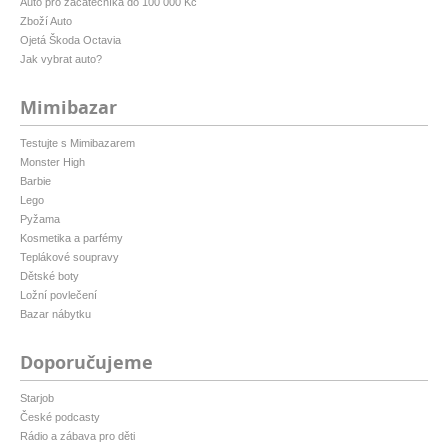
Auto pro začátečníka do 100 000 Kč
Zboží Auto
Ojetá Škoda Octavia
Jak vybrat auto?
Mimibazar
Testujte s Mimibazarem
Monster High
Barbie
Lego
Pyžama
Kosmetika a parfémy
Teplákové soupravy
Dětské boty
Ložní povlečení
Bazar nábytku
Doporučujeme
Starjob
České podcasty
Rádio a zábava pro děti