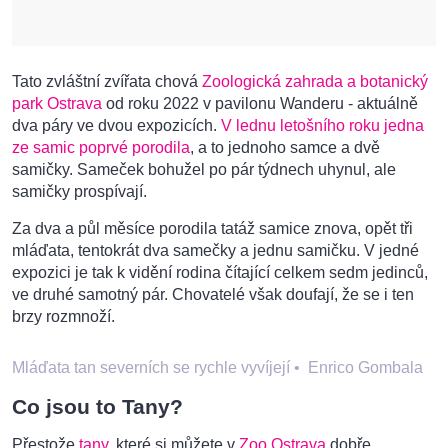
Tato zvláštní zvířata chová
Zoologická zahrada a botanický
park Ostrava
od roku 2022 v pavilonu Wanderu - aktuálně
dva páry ve dvou expozicích.
V lednu letošního roku jedna
ze samic poprvé porodila
, a to jednoho samce a dvě
samičky. Sameček bohužel po pár týdnech uhynul, ale
samičky prospívají.
Za dva a půl měsíce porodila tatáž samice znova, opět tři
mláďata, tentokrát dva samečky a jednu samičku. V jedné
expozici je tak k vidění rodina čítající celkem sedm jedinců,
ve druhé samotný pár. Chovatelé však doufají, že se i ten
brzy rozmnoží.
Mláďata tan severních se rychle vyvíjejí
•
Enrico Gombala
Co jsou to Tany?
Přestože
tany
, které si můžete v
Zoo Ostrava
dobře