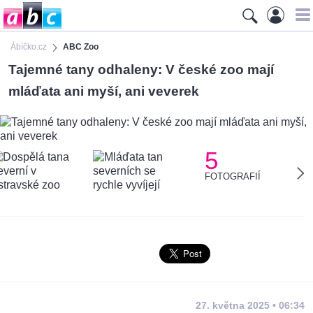
Ábíčko.cz
ABC Zoo
Tajemné tany odhaleny: V české zoo mají
mláďata ani myší, ani veverek
5
FOTOGRAFIÍ
27. května 2025 • 06:34