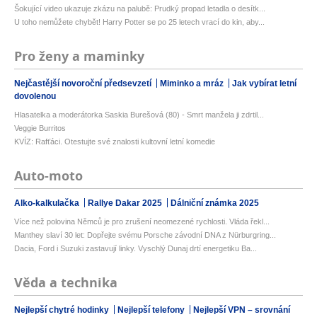
Šokující video ukazuje zkázu na palubě: Prudký propad letadla o desítk...
U toho nemůžete chybět! Harry Potter se po 25 letech vrací do kin, aby...
Pro ženy a maminky
Nejčastější novoroční předsevzetí
Miminko a mráz
Jak vybírat letní
dovolenou
Hlasatelka a moderátorka Saskia Burešová (80) - Smrt manžela ji zdrtil...
Veggie Burritos
KVÍZ: Rafťáci. Otestujte své znalosti kultovní letní komedie
Auto-moto
Alko-kalkulačka
Rallye Dakar 2025
Dálniční známka 2025
Více než polovina Němců je pro zrušení neomezené rychlosti. Vláda řekl...
Manthey slaví 30 let: Dopřejte svému Porsche závodní DNA z Nürburgring...
Dacia, Ford i Suzuki zastavují linky. Vyschlý Dunaj drtí energetiku Ba...
Věda a technika
Nejlepší chytré hodinky
Nejlepší telefony
Nejlepší VPN – srovnání