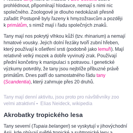
prohlédnout, připomínají hlodavce, nemají s nimi nic
společného. Zoologové je dlouho nedokázali přesně
zařadit: Postupně byly řazeny k hmyzožravcům a později
k
primátům
, s nimiž mají i řadu společných znaků.
Tany mají nos pokrytý vlhkou kůží (tzv. rhinarium) a nemají
hmatové vousky. Jejich dolní řezáky tvoří zubní hřeben,
který používají k ošetření srsti (podobně jako
lemuři
). Mají
relativně velký mozek a dobře vyvinutý zrak. Používají
přední končetiny k manipulaci s potravou. I genetické
výzkumy potvrdily, že tany jsou nejblíže příbuzné právě
primátům. Dnes patří do samostatného řádu
tany
(
Scandentia
)
, který zahrnuje přes 20 druhů.
Tany mají denní aktivitu, jsou proto pro návštěvníky zoo
velmi atraktivní
•
Elias Neideck, wikipedia
Akrobatky tropického lesa
Tany severní (
Tupaia belangeri
) se vyskytují v jihovýchodní
Asii, kde obývají světlé tropické a subtropické lesy a