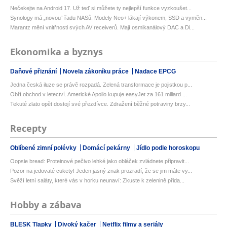
Nečekejte na Android 17. Už teď si můžete ty nejlepší funkce vyzkoušet...
Synology má „novou“ řadu NASů. Modely Neo+ lákají výkonem, SSD a vyměn...
Marantz mění vnitřnosti svých AV receiverů. Mají osmikanálový DAC a Di...
Ekonomika a byznys
Daňové přiznání
Novela zákoníku práce
Nadace EPCG
Jedna česká iluze se právě rozpadá. Zelená transformace je pojistkou p...
Obří obchod v letectví. Americké Apollo kupuje easyJet za 161 miliard ...
Tekuté zlato opět dostojí své přezdívce. Zdražení běžné potraviny brzy...
Recepty
Oblíbené zimní polévky
Domácí pekárny
Jídlo podle horoskopu
Oopsie bread: Proteinové pečivo lehké jako obláček zvládnete připravit...
Pozor na jedovaté cukety! Jeden jasný znak prozradí, že se jim máte vy...
Svěží letní saláty, které vás v horku neunaví: Zkuste k zelenině přida...
Hobby a zábava
BLESK Tlapky
Divoký kačer
Netflix filmy a seriály