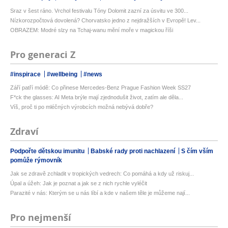
Sraz v šest ráno. Vrchol festivalu Tóny Dolomit zazní za úsvitu ve 300...
Nízkorozpočtová dovolená? Chorvatsko jedno z nejdražších v Evropě! Lev...
OBRAZEM: Modré slzy na Tchaj-wanu mění moře v magickou říši
Pro generaci Z
#inspirace
#wellbeing
#news
Září patří módě: Co přinese Mercedes-Benz Prague Fashion Week SS27
F*ck the glasses: AI Meta brýle mají zjednodušit život, zatím ale děla...
Víš, proč ti po mléčných výrobcích možná nebývá dobře?
Zdraví
Podpořte dětskou imunitu
Babské rady proti nachlazení
S čím vším
pomůže rýmovník
Jak se zdravě zchladit v tropických vedrech: Co pomáhá a kdy už riskuj...
Úpal a úžeh: Jak je poznat a jak se z nich rychle vyléčit
Parazité v nás: Kterým se u nás líbí a kde v našem těle je můžeme nají...
Pro nejmenší