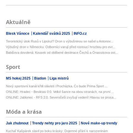
Aktuálně
Blesk Vánoce
Kalendář svátků 2025
INFO.cz
Teroristický útok Rusů v Lipsku!? Dron s výbušninou se našel u Antonov...
Výbušný dron v Německu: Odborníci varují před rostoucí hrozbou pro evr...
Babišova dovolená: Kousek od oblíbené destinace Čechů a Onassisova ost...
Sport
MS hokej 2025
Biatlon
Liga mistrů
Nový sportovní kanál křtili slávisti i Procházka. Co bude Prima Sport ...
ONLINE: Hradec - Besiktas 0:0. Velké šance na obou stranách, na první ...
ONLINE: Jablonec - RFS 2:0. Severočeši zvyšují vedení! Hlavou se prosa...
Móda a krása
Jak zhubnout
Trendy nehty pro jaro 2025
Nové make-up trendy
Kuchař Kašpárek slavil po boku krásky: Dojemné přání k narozeninám