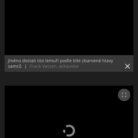
Jméno dostali tito lemuři podle bíle zbarvené hlavy
samců
|
Frank Vassen, wikipedie