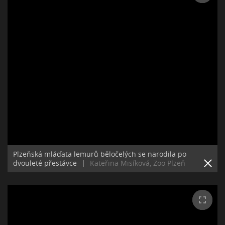
Plzeňská mláďata lemurů běločelých se narodila po
dvouleté přestávce
|
Kateřina Misíková, Zoo Plzeň