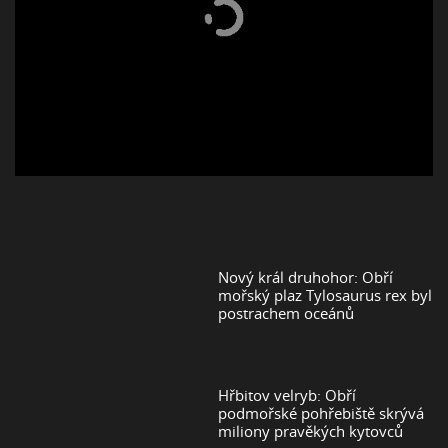
Nový král druhohor: Obří
mořský plaz Tylosaurus rex byl
postrachem oceánů
Hřbitov velryb: Obří
podmořské pohřebiště skrývá
miliony pravěkých kytovců