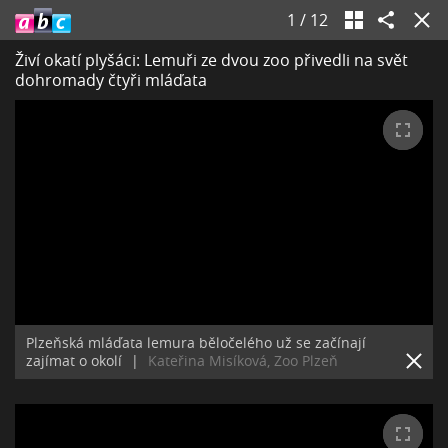
1
/
12
Živí okatí plyšáci: Lemuři ze dvou zoo přivedli na svět
dohromady čtyři mláďata
Plzeňská mláďata lemura běločelého už se začínají
zajímat o okolí
|
Kateřina Misíková, Zoo Plzeň