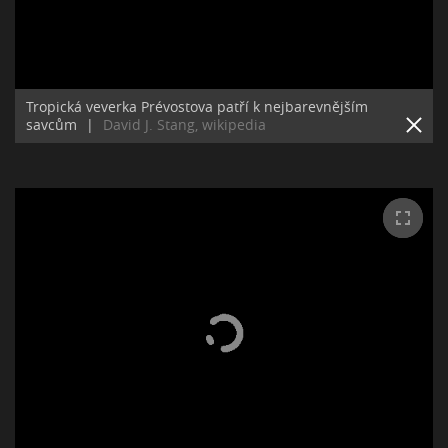
Tropická veverka Prévostova patří k nejbarevnějším
savcům
|
David J. Stang, wikipedia