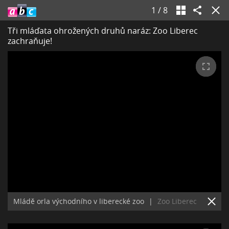
1
/
8
Tři mláďata ohrožených druhů naráz: Zoo Liberec
zachraňuje!
Mládě orla východního v liberecké zoo
|
Zoo Liberec