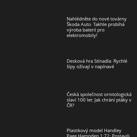
Nahlédněte do nové továrny
Škoda Auto: Takhle probíhá
výroba baterií pro
elektromobily!
Desková hra Stínadla: Rychlé
šípy ožívají v napínavé
Česká společnost ornitologická
slaví 100 let: Jak chrání ptáky v
ČR?
Plastikový model Handley
Page Hampden 1:72: Postavili