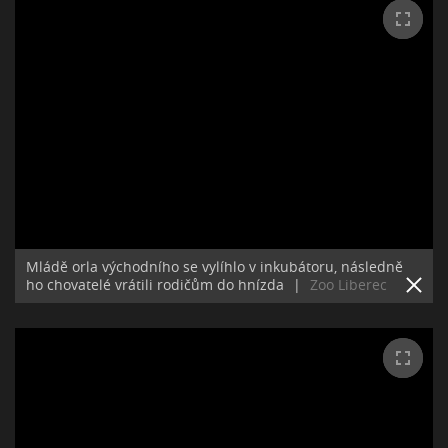
Mládě orla východního se vylíhlo v inkubátoru, následně
ho chovatelé vrátili rodičům do hnízda
|
Zoo Liberec