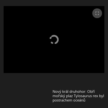
Nový král druhohor: Obří
mořský plaz Tylosaurus rex byl
postrachem oceánů