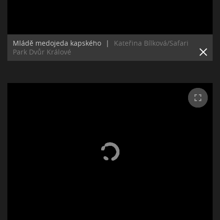
Mládě medojeda kapského
|
Kateřina Bílková/Safari
Park Dvůr Králové