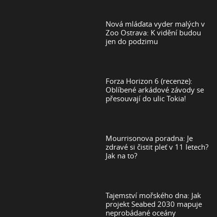
Nová mláďata vyder malých v
Zoo Ostrava: K vidění budou
jen do podzimu
Forza Horizon 6 (recenze):
Oblíbené arkádové závody se
přesouvají do ulic Tokia!
Mourrisonova poradna: Je
zdravé si čistit pleť v 11 letech?
Jak na to?
Tajemství mořského dna: Jak
projekt Seabed 2030 mapuje
neprobádané oceány