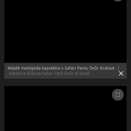
Mládě medojeda kapského v Safari Parku Dvůr Králové
|
Kateřina Bílková/Safari Park Dvůr Králové