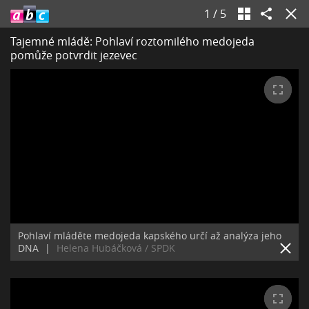
1
/
5
Tajemné mládě: Pohlaví roztomilého medojeda
pomůže potvrdit jezevec
Pohlaví mláděte medojeda kapského určí až analýza jeho
DNA
|
Helena Hubáčková / SPDK