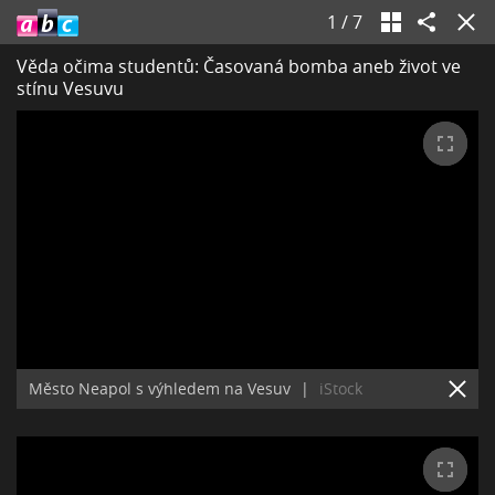
1
/
7
Věda očima studentů: Časovaná bomba aneb život ve
stínu Vesuvu
Město Neapol s výhledem na Vesuv
|
iStock