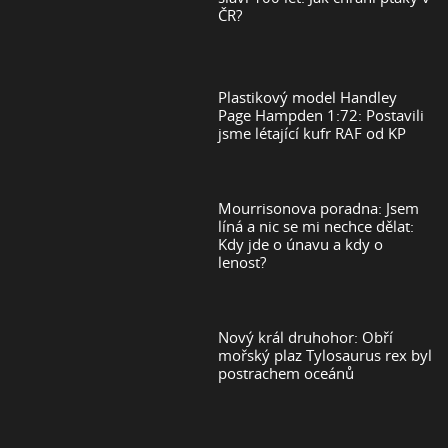
ČR?
Plastikový model Handley
Page Hampden 1:72: Postavili
jsme létající kufr RAF od KP
Mourrisonova poradna: Jsem
líná a nic se mi nechce dělat:
Kdy jde o únavu a kdy o
lenost?
Nový král druhohor: Obří
mořský plaz Tylosaurus rex byl
postrachem oceánů