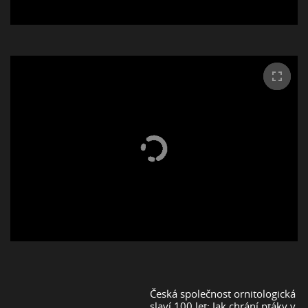
Česká společnost ornitologická
slaví 100 let: Jak chrání ptáky v