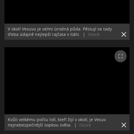
V okolí Vesuvu je velmi úrodná půda. Pěstují se tady
třeba údajně nejlepší rajčata v Itálii.
|
iStock
Kvůli velkému počtu lidí, kteří žijí v okolí, je Vesuv
nejnebezpečnější sopkou světa.
|
iStock