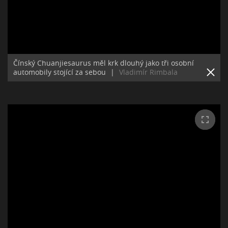
Čínský Chuanjiesaurus měl krk dlouhý jako tři osobní
automobily stojící za sebou
|
Vladimír Rimbala