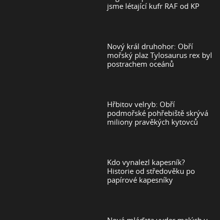
jsme létající kufr RAF od KP
Nový král druhohor: Obří
mořský plaz Tylosaurus rex byl
postrachem oceánů
Hřbitov velryb: Obří
podmořské pohřebiště skrývá
miliony pravěkých kytovců
Kdo vynalezl kapesník?
Historie od středověku po
papírové kapesníky
Nová mláďata vyder malých v