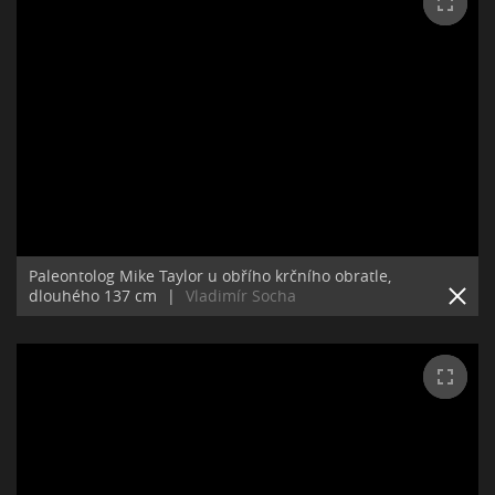
Paleontolog Mike Taylor u obřího krčního obratle,
dlouhého 137 cm
|
Vladimír Socha