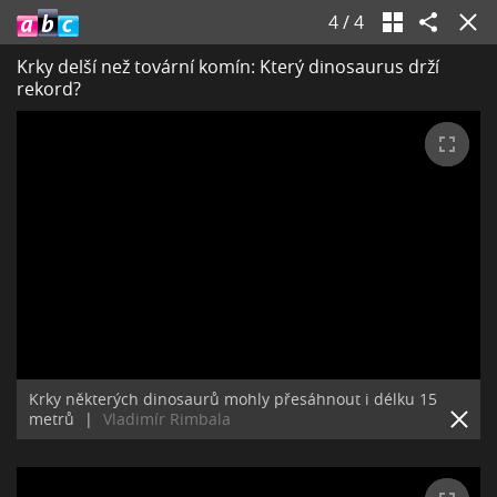
4
/
4
Krky delší než tovární komín: Který dinosaurus drží
rekord?
Krky některých dinosaurů mohly přesáhnout i délku 15
metrů
|
Vladimír Rimbala