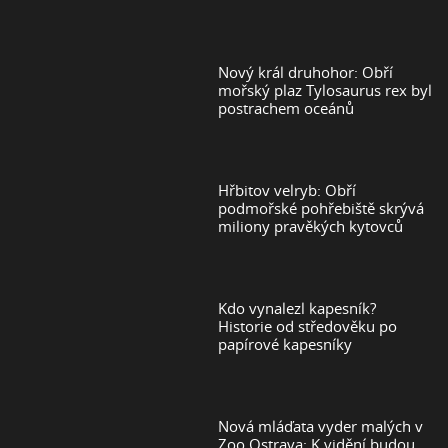
Nový král druhohor: Obří
mořský plaz Tylosaurus rex byl
postrachem oceánů
Hřbitov velryb: Obří
podmořské pohřebiště skrývá
miliony pravěkých kytovců
Kdo vynalezl kapesník?
Historie od středověku po
papírové kapesníky
Nová mláďata vyder malých v
Zoo Ostrava: K vidění budou