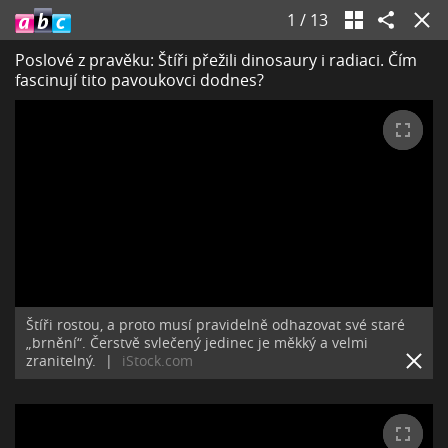
1
/
13
Poslové z pravěku: Štíři přežili dinosaury i radiaci. Čím
fascinují tito pavoukovci dodnes?
Štíři rostou, a proto musí pravidelně odhazovat své staré
„brnění“. Čerstvě svlečený jedinec je měkký a velmi
zranitelný.
|
iStock.com