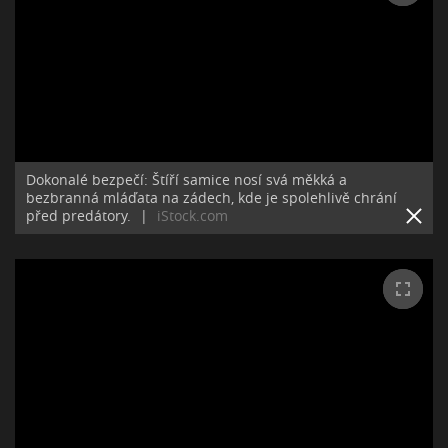
Dokonalé bezpečí: Štíří samice nosí svá měkká a
bezbranná mláďata na zádech, kde je spolehlivě chrání
před predátory.
|
iStock.com