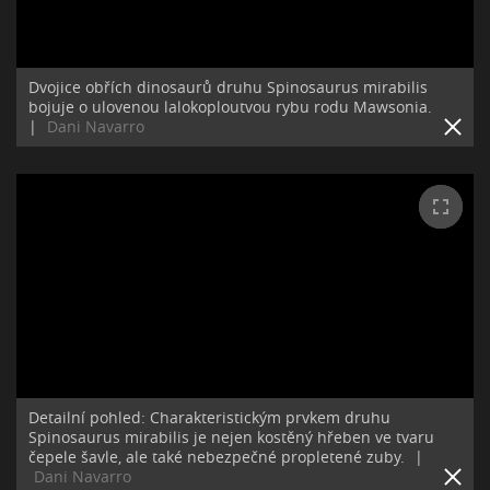
Dvojice obřích dinosaurů druhu Spinosaurus mirabilis
bojuje o ulovenou lalokoploutvou rybu rodu Mawsonia.
|
Dani Navarro
Detailní pohled: Charakteristickým prvkem druhu
Spinosaurus mirabilis je nejen kostěný hřeben ve tvaru
čepele šavle, ale také nebezpečné propletené zuby.
|
Dani Navarro