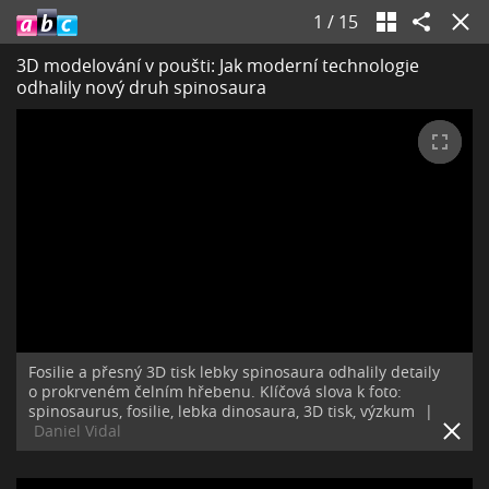
1
/
15
3D modelování v poušti: Jak moderní technologie
odhalily nový druh spinosaura
Fosilie a přesný 3D tisk lebky spinosaura odhalily detaily
o prokrveném čelním hřebenu. Klíčová slova k foto:
spinosaurus, fosilie, lebka dinosaura, 3D tisk, výzkum
|
Daniel Vidal