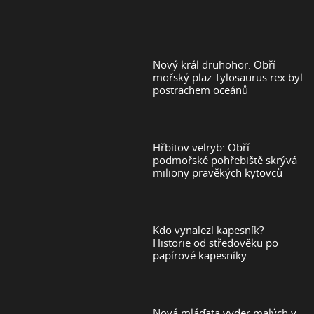
Nový král druhohor: Obří
mořský plaz Tylosaurus rex byl
postrachem oceánů
Hřbitov velryb: Obří
podmořské pohřebiště skrývá
miliony pravěkých kytovců
Kdo vynalezl kapesník?
Historie od středověku po
papírové kapesníky
Nová mláďata vyder malých v