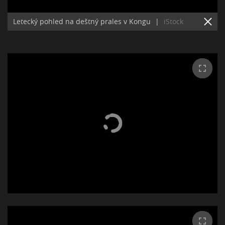
Letecký pohled na deštný prales v Kongu
|
iStock