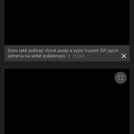
Sloni také požírají různé plody a svým trusem šíří jejich
semena na velké vzdálenosti
|
iStock