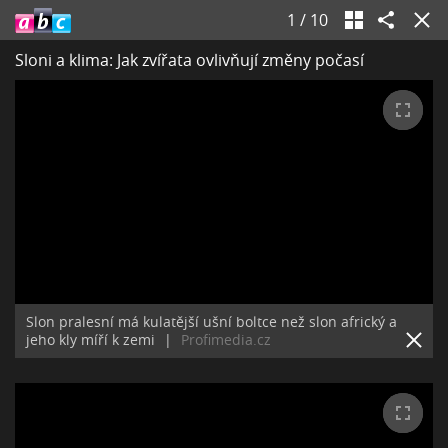
1
/
10
Sloni a klima: Jak zvířata ovlivňují změny počasí
Slon pralesní má kulatější ušní boltce než slon africký a
jeho kly míří k zemi
|
Profimedia.cz