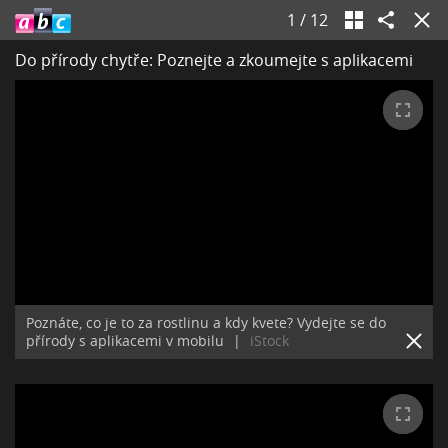
1
/
12
Do přírody chytře: Poznejte a zkoumejte s aplikacemi
Poznáte, co je to za rostlinu a kdy kvete? Vydejte se do
přírody s aplikacemi v mobilu
|
iStock