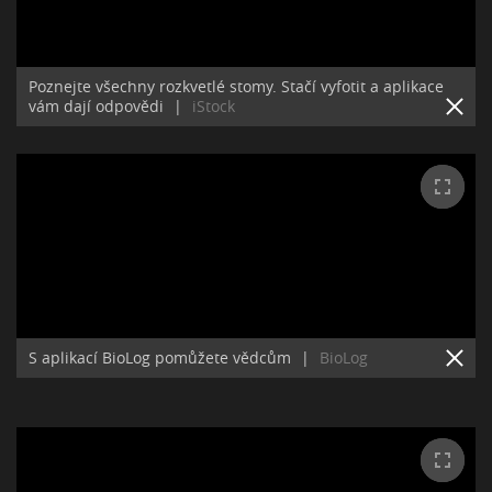
Poznejte všechny rozkvetlé stomy. Stačí vyfotit a aplikace
vám dají odpovědi
|
iStock
S aplikací BioLog pomůžete vědcům
|
BioLog