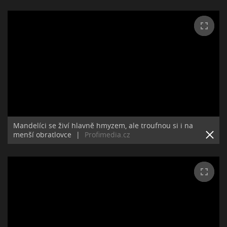
Mandelíci se živí hlavně hmyzem, ale troufnou si i na
menší obratlovce
|
Profimedia.cz