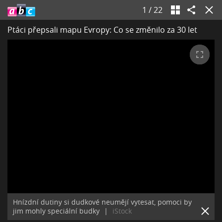
1
/
22
Ptáci přepsali mapu Evropy: Co se změnilo za 30 let
Hnízdní dutiny si dudkové neumějí vytesat, pomoci by
jim mohly speciální budky
|
iStock