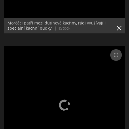
Morčáci patří mezi dutinové kachny, rádi využívají i
speciální kachní budky
|
iStock