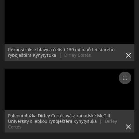
Rekonstrukce hlavy a čelistí 130 milionů let starého
ryboještěra Kyhytysuka
|
Dirley Cortés
Paleontoložka Dirley Cortésová z kanadské McGill
University s lebkou ryboještěra Kyhytysuka
|
Dirley
Cortés