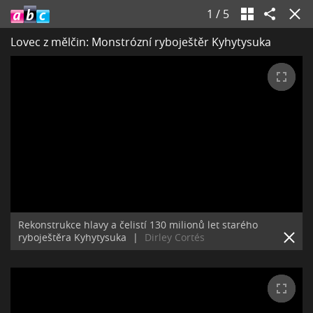
1
/
5
Lovec z mělčin: Monstrózní ryboještěr Kyhytysuka
Rekonstrukce hlavy a čelistí 130 milionů let starého
ryboještěra Kyhytysuka
|
Dirley Cortés