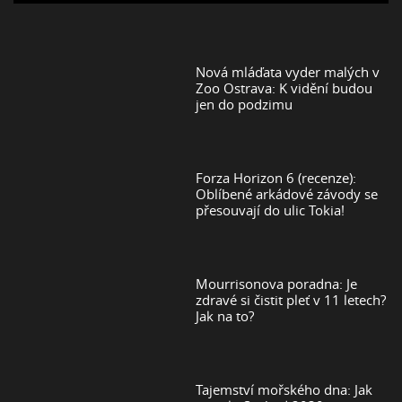
Nová mláďata vyder malých v
Zoo Ostrava: K vidění budou
jen do podzimu
Forza Horizon 6 (recenze):
Oblíbené arkádové závody se
přesouvají do ulic Tokia!
Mourrisonova poradna: Je
zdravé si čistit pleť v 11 letech?
Jak na to?
Tajemství mořského dna: Jak