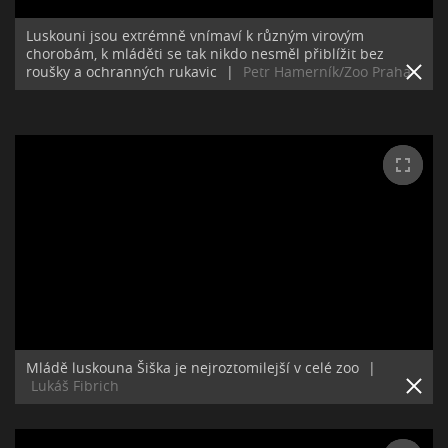
Luskouni jsou extrémně vnímaví k různým virovým
chorobám, k mláděti se tak nikdo nesměl přiblížit bez
roušky a ochranných rukavic
|
Petr Hamerník/Zoo Praha
Mládě luskouna Šiška je nejroztomilejší v celé zoo
|
Lukáš Fibrich