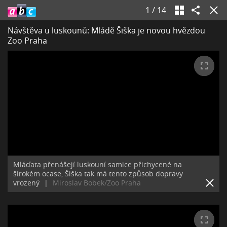
1
/
14
Návštěva u luskounů: Mládě Šiška je novou hvězdou
Zoo Praha
Mláďata přenášejí luskouní samice přichycené na
širokém ocase, Šiška tak má tento způsob dopravy
vrozený
|
Miroslav Bobek/Zoo Praha