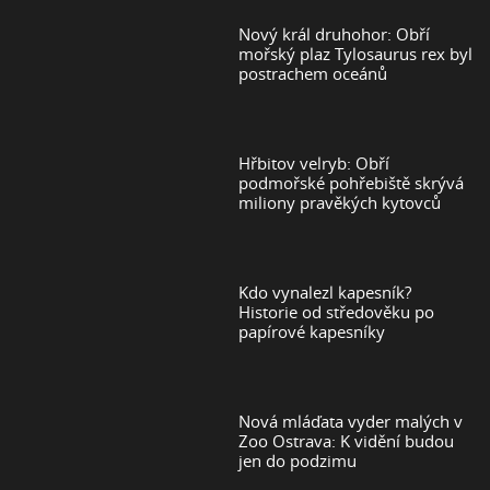
Nový král druhohor: Obří
mořský plaz Tylosaurus rex byl
postrachem oceánů
Hřbitov velryb: Obří
podmořské pohřebiště skrývá
miliony pravěkých kytovců
Kdo vynalezl kapesník?
Historie od středověku po
papírové kapesníky
Nová mláďata vyder malých v
Zoo Ostrava: K vidění budou
jen do podzimu