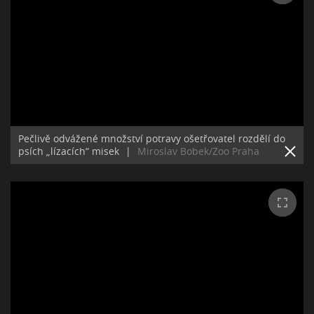
Pečlivě odvážené množství potravy ošetřovatel rozdělí do
psích „lízacích“ misek
|
Miroslav Bobek/Zoo Praha