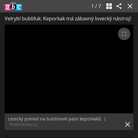
1
/
7
Velrybí bublifuk: Keporkak má zábavný lovecký nástroj!
Letecký pohled na bublinové pasti keporkaků
|
Profimedia.cz