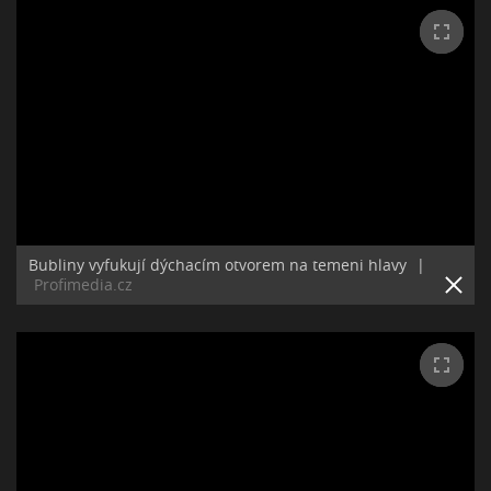
Bubliny vyfukují dýchacím otvorem na temeni hlavy
|
Profimedia.cz