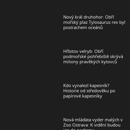
Nový král druhohor: Obří
mořský plaz Tylosaurus rex byl
postrachem oceánů
Hřbitov velryb: Obří
podmořské pohřebiště skrývá
miliony pravěkých kytovců
Kdo vynalezl kapesník?
Historie od středověku po
papírové kapesníky
Nová mláďata vyder malých v
Zoo Ostrava: K vidění budou