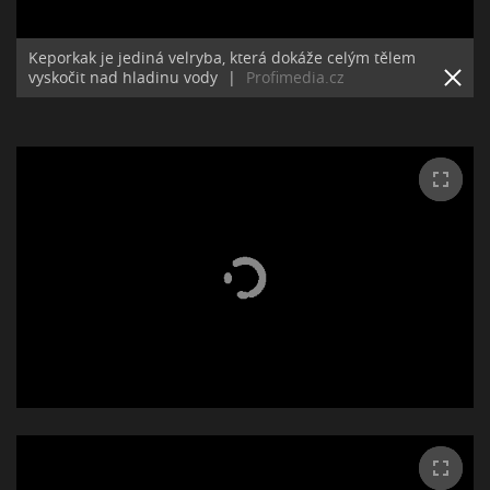
Keporkak je jediná velryba, která dokáže celým tělem
vyskočit nad hladinu vody
|
Profimedia.cz