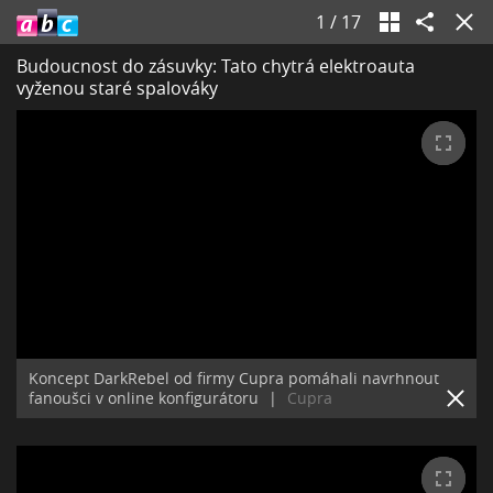
1
/
17
Budoucnost do zásuvky: Tato chytrá elektroauta
vyženou staré spalováky
Koncept DarkRebel od firmy Cupra pomáhali navrhnout
fanoušci v online konfigurátoru
|
Cupra