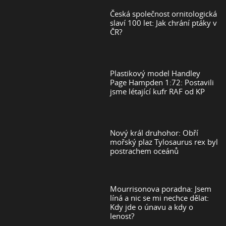
Česká společnost ornitologická
slaví 100 let: Jak chrání ptáky v
ČR?
Plastikový model Handley
Page Hampden 1:72: Postavili
jsme létající kufr RAF od KP
Nový král druhohor: Obří
mořský plaz Tylosaurus rex byl
postrachem oceánů
Mourrisonova poradna: Jsem
líná a nic se mi nechce dělat:
Kdy jde o únavu a kdy o
lenost?