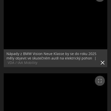
Nápady z BMW Vision Neue Klasse by se do roku 2025
měly objevit ve skutečném autě na elektrický pohon
|
VDA / IAA Mobility