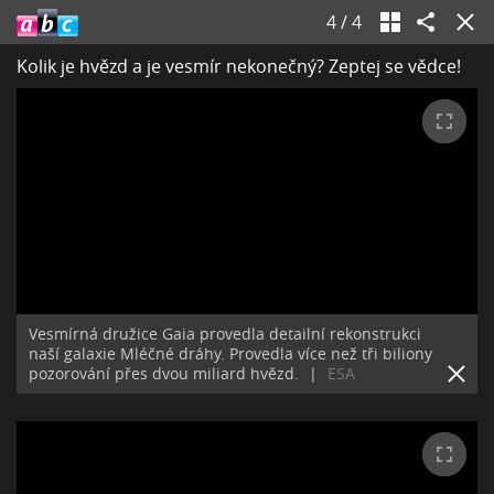
4
/
4
Kolik je hvězd a je vesmír nekonečný? Zeptej se vědce!
Vesmírná družice Gaia provedla detailní rekonstrukci
naší galaxie Mléčné dráhy. Provedla více než tři biliony
pozorování přes dvou miliard hvězd.
|
ESA