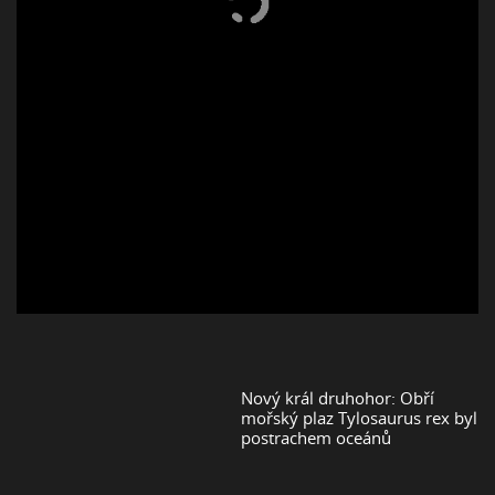
Nový král druhohor: Obří
mořský plaz Tylosaurus rex byl
postrachem oceánů