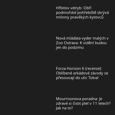
Hřbitov velryb: Obří
podmořské pohřebiště skrývá
miliony pravěkých kytovců
Nová mláďata vyder malých v
Zoo Ostrava: K vidění budou
jen do podzimu
Forza Horizon 6 (recenze):
Oblíbené arkádové závody se
přesouvají do ulic Tokia!
Mourrisonova poradna: Je
zdravé si čistit pleť v 11 letech?
Jak na to?