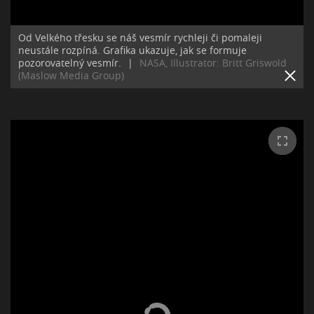
Od Velkého třesku se náš vesmír rychleji či pomaleji
neustále rozpíná. Grafika ukazuje, jak se formuje
pozorovatelný vesmír.
|
NASA, Illustrator: Britt Griswold
(Maslow Media Group)