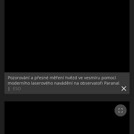
Pozorování a přesné měření hvězd ve vesmíru pomocí
moderního laserového navádění na observatoři Paranal.
|
ESO