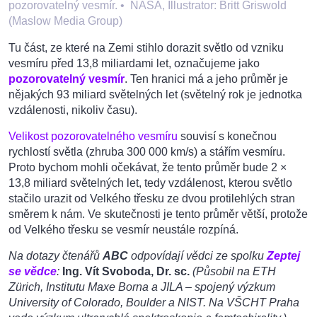
pozorovatelný vesmír.
•
NASA, Illustrator: Britt Griswold
(Maslow Media Group)
Tu část, ze které na Zemi stihlo dorazit světlo od vzniku
vesmíru před 13,8 miliardami let, označujeme jako
pozorovatelný vesmír
. Ten hranici má a jeho průměr je
nějakých 93 miliard světelných let (světelný rok je jednotka
vzdálenosti, nikoliv času).
Velikost pozorovatelného vesmíru
souvisí s konečnou
rychlostí světla (zhruba 300 000 km/s) a stářím vesmíru.
Proto bychom mohli očekávat, že tento průměr bude 2 ×
13,8 miliard světelných let, tedy vzdálenost, kterou světlo
stačilo urazit od Velkého třesku ze dvou protilehlých stran
směrem k nám. Ve skutečnosti je tento průměr větší, protože
od Velkého třesku se vesmír neustále rozpíná.
Na dotazy čtenářů
ABC
odpovídají vědci ze spolku
Zeptej
se vědce
:
Ing. Vít Svoboda, Dr. sc.
(Působil na ETH
Zürich, Institutu Maxe Borna a JILA – spojený výzkum
University of Colorado, Boulder a NIST. Na VŠCHT Praha