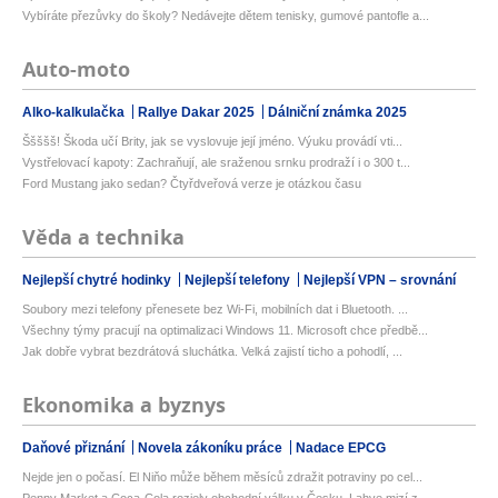
Vybíráte přezůvky do školy? Nedávejte dětem tenisky, gumové pantofle a...
Auto-moto
Alko-kalkulačka
Rallye Dakar 2025
Dálniční známka 2025
Ššššš! Škoda učí Brity, jak se vyslovuje její jméno. Výuku provádí vti...
Vystřelovací kapoty: Zachraňují, ale sraženou srnku prodraží i o 300 t...
Ford Mustang jako sedan? Čtyřdveřová verze je otázkou času
Věda a technika
Nejlepší chytré hodinky
Nejlepší telefony
Nejlepší VPN – srovnání
Soubory mezi telefony přenesete bez Wi-Fi, mobilních dat i Bluetooth. ...
Všechny týmy pracují na optimalizaci Windows 11. Microsoft chce předbě...
Jak dobře vybrat bezdrátová sluchátka. Velká zajistí ticho a pohodlí, ...
Ekonomika a byznys
Daňové přiznání
Novela zákoníku práce
Nadace EPCG
Nejde jen o počasí. El Niňo může během měsíců zdražit potraviny po cel...