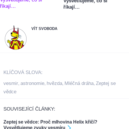
Vysvětlujeme, co si
říkají…
VÍT SVOBODA
KLÍČOVÁ SLOVA:
vesmir
astronomie
hvězda
Mléčná dráha
Zeptej se
,
,
,
,
vědce
SOUVISEJÍCÍ ČLÁNKY:
Zeptej se vědce: Proč mlhovina Helix křičí?
Vysvětlujeme zvuky vesmíru