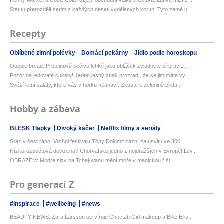
Penny Market a Coca-Cola rozjely obchodní válku v Česku. Lahve mizí z ...
Stát tu přerozdělí sedm z každých deseti vydělaných korun. Tyto země u...
Recepty
Oblíbené zimní polévky
Domácí pekárny
Jídlo podle horoskopu
Oopsie bread: Proteinové pečivo lehké jako obláček zvládnete připravit...
Pozor na jedovaté cukety! Jeden jasný znak prozradí, že se jim máte vy...
Svěží letní saláty, které vás v horku neunaví: Zkuste k zelenině přida...
Hobby a zábava
BLESK Tlapky
Divoký kačer
Netflix filmy a seriály
Sraz v šest ráno. Vrchol festivalu Tóny Dolomit zazní za úsvitu ve 300...
Nízkorozpočtová dovolená? Chorvatsko jedno z nejdražších v Evropě! Lev...
OBRAZEM: Modré slzy na Tchaj-wanu mění moře v magickou říši
Pro generaci Z
#inspirace
#wellbeing
#news
BEAUTY NEWS: Zara Larsson servíruje Cheetah Girl makeup a Billie Eilis...