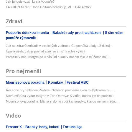
Jak funguje vztah Lva a Vodnáře?
FASHION NEWS: John Galliano headlinuje MET GALA 2027
Zdraví
Podpořte dětskou imunitu
Babské rady proti nachlazení
S čím vším
pomůže rýmovník
Jak se zdravě zchladit v tropických vedrech: Co pomáhá a kdy už riskuj...
Úpal a úžeh: Jak je poznat a jak se z nich rychle vyléčit
Parazité v nás: Kterým se u nás líbí a kde v našem těle je můžeme nají...
Pro nejmenší
Mourissonova poradna
Komiksy
Festival ABC
Recenze hry Splatoon Raiders. Nintendo proměnilo svou multiplayerovou ...
Nová mláďata vyder malých v Zoo Ostrava: K vidění budou jen do podzimu
Mourrisonova poradna: Máma si domů vodí kamarádku, kterou nemám ráda. ...
Video
Prostor X
Branky, body, kokoti
Fortuna liga