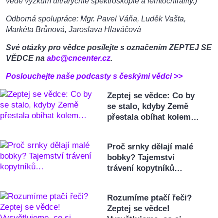
vede výzkum ultrarychlé spektroskopie a femtochirality.)
Odborná spolupráce: Mgr. Pavel Váňa, Luděk Vašta,
Markéta Brůnová, Jaroslava Hlaváčová
Své otázky pro vědce posílejte s označením ZEPTEJ SE
VĚDCE na
abc@cncenter.cz
.
Poslouchejte naše podcasty s českými vědci >>
Zeptej se vědce: Co by
se stalo, kdyby Země
přestala obíhat kolem…
Proč srnky dělají malé
bobky? Tajemství
trávení kopytníků…
Rozumíme ptačí řeči?
Zeptej se vědce!