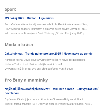
Sport
MS hokej 2025
Biatlon
Liga mistrů
Senzační medaile na úvod juniorského MS. Smíšená štafeta bere stříbro,...
FIFA vyjádřila podporu Infantinovi a omluvila se za chyby: Závazek, ab...
Kdo na startu mohl zaujmout Deniu? Motory „S“, duo Zbrojovky i lídři p...
Móda a krása
Jak zhubnout
Trendy nehty pro jaro 2025
Nové make-up trendy
Hitmaker Michal David chystá výjimečný večer. V hlavní roli Depardieu!
Nehoda Turka ožívá: Policie zahájila trestní řízení!
Výtvarník Knížák (†86) dva dny před pohřbem: Vyhrál soud!
Pro ženy a maminky
Nejčastější novoroční předsevzetí
Miminko a mráz
Jak vybírat letní
dovolenou
Čtyřletá Anička bojuje s nemocí kloubů, kvůli které někdy neudrží ani ...
Zpěvák Michal Malátný (56): Dcery se snažím vychovávat příkladem, ne s...