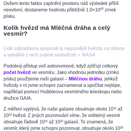
Ovšem tento faktor zaplnění prostoru náš výsledek příliš
neovlivní, dostaneme hodnotu přibližně 1.0×10¹⁰ zrnek
písku.
Kolik hvězd má Mléčná dráha a celý
vesmír?
Lidé odpradávna spojovali ty nejjasnější hvězdy na obloze
a vytvářeli z nich známá souhvězdí.
•
NASA
Podobný přístup volí astronomové, když zjišťují celkový
počet hvězd
ve vesmíru. Jako vhodnou jednotku (zrnko
písku) použijeme naši galaxii –
Mléčnou dráhu
, jelikož
hvězdy v ní jsme schopni zaznamenat a spočítat nejlépe,
například pomocí Hubbleova vesmírného teleskopu nebo
družice GAIA.
Z měření vyplývá, že naše galaxie obsahuje okolo 10¹¹ až
10¹² hvězd. Z jiných pozorování víme, že viditelný vesmír
obsahuje řádově 10¹¹ až 10¹² galaxií. To znamená, že
vesmír, který jsme schopni pozorovat, obsahuje okolo 10²²