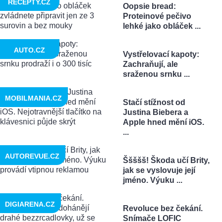
RECEPTY.CZ
Oopsie bread:
Proteinové pečivo
lehké jako obláček ...
AUTO.CZ
Vystřelovací kapoty:
Zachraňují, ale
sraženou srnku ...
MOBILMANIA.CZ
Stačí stížnost od
Justina Biebera a
Apple hned mění iOS.
...
AUTOREVUE.CZ
Ššššš! Škoda učí Brity,
jak se vyslovuje její
jméno. Výuku ...
DIGIARENA.CZ
Revoluce bez čekání.
Snímače LOFIC