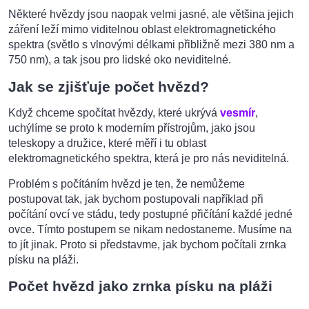
Některé hvězdy jsou naopak velmi jasné, ale většina jejich
záření leží mimo viditelnou oblast elektromagnetického
spektra (světlo s vlnovými délkami přibližně mezi 380 nm a
750 nm), a tak jsou pro lidské oko neviditelné.
Jak se zjišťuje počet hvězd?
Když chceme spočítat hvězdy, které ukrývá
vesmír
,
uchýlíme se proto k moderním přístrojům, jako jsou
teleskopy a družice, které měří i tu oblast
elektromagnetického spektra, která je pro nás neviditelná.
Problém s počítáním hvězd je ten, že nemůžeme
postupovat tak, jak bychom postupovali například při
počítání ovcí ve stádu, tedy postupné přičítání každé jedné
ovce. Tímto postupem se nikam nedostaneme. Musíme na
to jít jinak. Proto si představme, jak bychom počítali zrnka
písku na pláži.
Počet hvězd jako zrnka písku na pláži