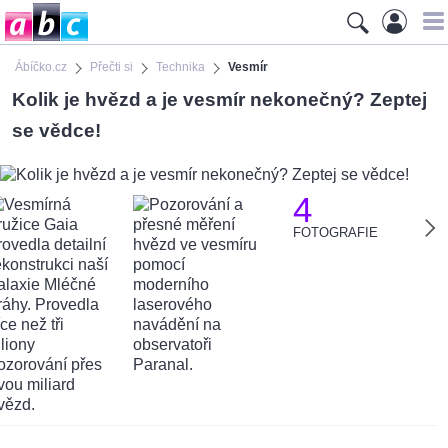
Ábíčko.cz
Přečti si
Technika
Vesmír
Kolik je hvězd a je vesmír nekonečný? Zeptej
se vědce!
4
FOTOGRAFIE