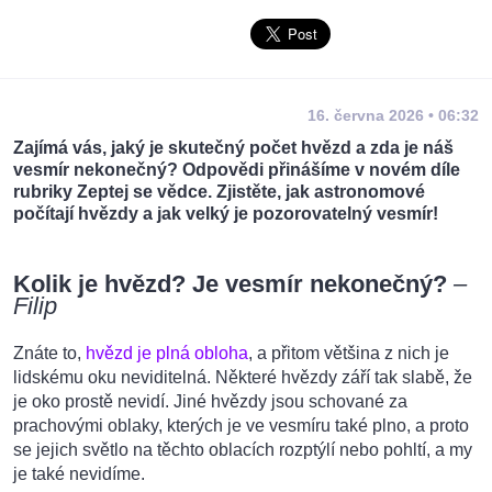
16. června 2026 • 06:32
Zajímá vás, jaký je skutečný počet hvězd a zda je náš
vesmír nekonečný? Odpovědi přinášíme v novém díle
rubriky Zeptej se vědce. Zjistěte, jak astronomové
počítají hvězdy a jak velký je pozorovatelný vesmír!
Kolik je hvězd? Je vesmír nekonečný?
–
Filip
Znáte to,
hvězd je plná obloha
, a přitom většina z nich je
lidskému oku neviditelná. Některé hvězdy září tak slabě, že
je oko prostě nevidí. Jiné hvězdy jsou schované za
prachovými oblaky, kterých je ve vesmíru také plno, a proto
se jejich světlo na těchto oblacích rozptýlí nebo pohltí, a my
je také nevidíme.