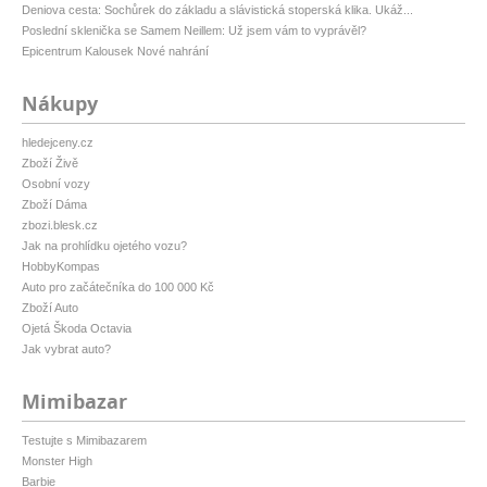
Deniova cesta: Sochůrek do základu a slávistická stoperská klika. Ukáž...
Poslední sklenička se Samem Neillem: Už jsem vám to vyprávěl?
Epicentrum Kalousek Nové nahrání
Nákupy
hledejceny.cz
Zboží Živě
Osobní vozy
Zboží Dáma
zbozi.blesk.cz
Jak na prohlídku ojetého vozu?
HobbyKompas
Auto pro začátečníka do 100 000 Kč
Zboží Auto
Ojetá Škoda Octavia
Jak vybrat auto?
Mimibazar
Testujte s Mimibazarem
Monster High
Barbie