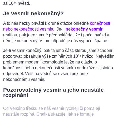
až 10²⁴ hvězd.
Je vesmír nekonečný?
A to nás hezky přivádí k druhé otázce ohledně
konečnosti
nebo nekonečnosti vesmíru
. Je-li
nekonečný vesmír
realitou, pak je rozumné předpokládat, že i počet hvězd v
něm je nekonečný. V tom případě je náš výpočet špatně.
Je-li vesmír konečný, pak ta jeho část, kterou jsme schopni
pozorovat, obsahuje výše zmíněných 10²⁴ hvězd. Největším
problémem moderní kosmologie je, že na otázku o
konečnosti nebo nekonečnosti vesmíru nedokáže s jistotou
odpovědět. Většina vědců se ovšem přiklání k
nekonečnému vesmíru.
Pozorovatelný vesmír a jeho neustálé
rozpínání
Od Velkého třesku se náš vesmír rychleji či pomaleji
neustále rozpíná. Grafika ukazuje, jak se formuje