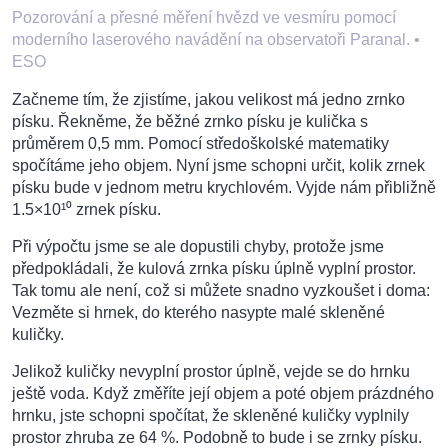
Pozorování a přesné měření hvězd ve vesmíru pomocí
moderního laserového navádění na observatoři Paranal.
•
ESO
Začneme tím, že zjistíme, jakou velikost má jedno zrnko
písku. Řekněme, že běžné zrnko písku je kulička s
průměrem 0,5 mm. Pomocí středoškolské matematiky
spočítáme jeho objem. Nyní jsme schopni určit, kolik zrnek
písku bude v jednom metru krychlovém. Vyjde nám přibližně
1.5×10¹⁰ zrnek písku.
Při výpočtu jsme se ale dopustili chyby, protože jsme
předpokládali, že kulová zrnka písku úplně vyplní prostor.
Tak tomu ale není, což si můžete snadno vyzkoušet i doma:
Vezměte si hrnek, do kterého nasypte malé skleněné
kuličky.
Jelikož kuličky nevyplní prostor úplně, vejde se do hrnku
ještě voda. Když změříte její objem a poté objem prázdného
hrnku, jste schopni spočítat, že skleněné kuličky vyplnily
prostor zhruba ze 64 %. Podobně to bude i se zrnky písku.