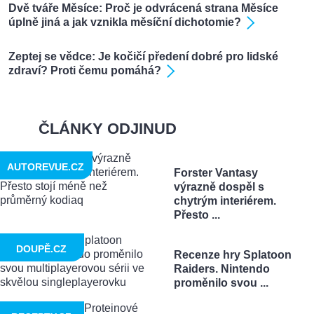
Dvě tváře Měsíce: Proč je odvrácená strana Měsíce
úplně jiná a jak vznikla měsíční dichotomie?
Zeptej se vědce: Je kočičí předení dobré pro lidské
zdraví? Proti čemu pomáhá?
ČLÁNKY ODJINUD
AUTOREVUE.CZ
Forster Vantasy
výrazně dospěl s
chytrým interiérem.
Přesto ...
DOUPĚ.CZ
Recenze hry Splatoon
Raiders. Nintendo
proměnilo svou ...