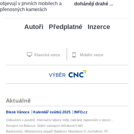
dohánějí drahé ...
Autoři
Předplatné
Inzerce
Klasická verze
Mobilní verze
VÝBĚR
Aktuálně
Blesk Vánoce
Kalendář svátků 2025
INFO.cz
Odloučení v pustině. Internační tábory měly zabránit Japoncům v útocíc...
Korupce na Bulovce: Státní zástupce obžaloval 5 lidí!
Bartkovský: Ministerstva nepatří Babišovi, Macinkovi či Juchelkovi. Př...