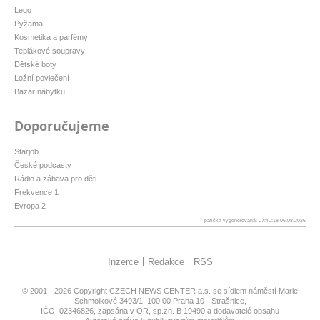
Lego
Pyžama
Kosmetika a parfémy
Teplákové soupravy
Dětské boty
Ložní povlečení
Bazar nábytku
Doporučujeme
Starjob
České podcasty
Rádio a zábava pro děti
Frekvence 1
Evropa 2
patička vygenerovaná: 07:40:18 06.08.2026
Inzerce
Redakce
RSS
© 2001 - 2026 Copyright
CZECH NEWS CENTER a.s.
se sídlem náměstí Marie
Schmolkové 3493/1, 100 00 Praha 10 - Strašnice,
IČO: 02346826, zapsána v OR, sp.zn. B 19490 a dodavatelé obsahu