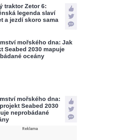
 traktor Zetor 6:
ěnská legenda slaví
et a jezdí skoro sama
emství mořského dna:
 projekt Seabed 2030
uje neprobádané
ány