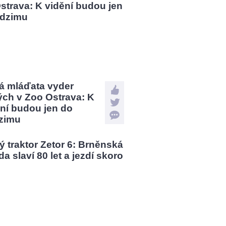
á mláďata vyder
ých v Zoo Ostrava: K
ní budou jen do
zimu