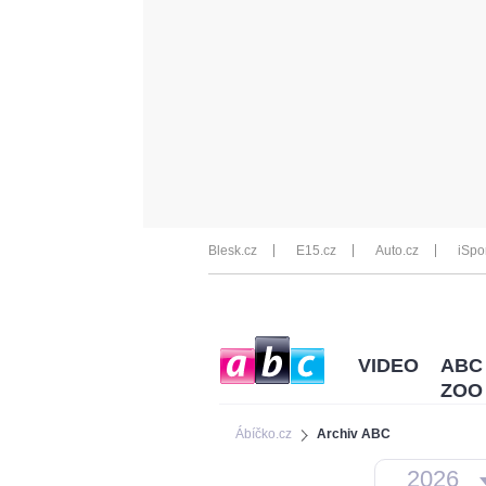
Blesk.cz
E15.cz
Auto.cz
iSpo
VIDEO
ABC
ZOO
Ábíčko.cz
Archiv ABC
2026