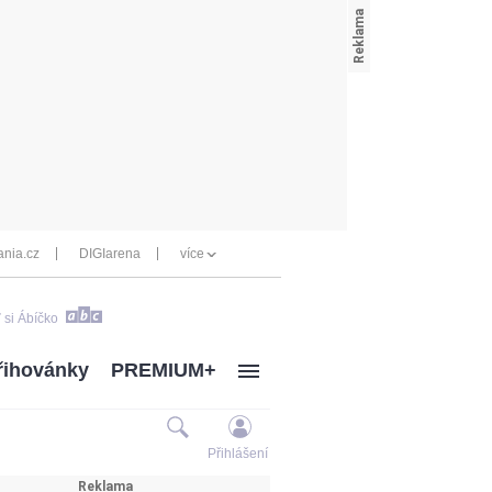
nia.cz
DIGIarena
více
 si Ábíčko
řihovánky
PREMIUM+
Přihlášení