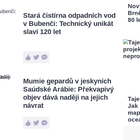
Nový
Brn
Stará čistírna odpadních vod
80 l
v Bubenči: Technický unikát
slaví 120 let
Mumie gepardů v jeskyních
Saúdské Arábie: Překvapivý
objev dává naději na jejich
Taj
návrat
Jak
map
oce