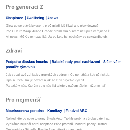
Pro generaci Z
#inspirace
#wellbeing
#news
Glow up se stává luxusem, proč mladí lidé říkají ano glow downu?
Pop Culture Wrap: Ariana Grande promluvila o svém ústupu z veřejného ž...
Alt news: MGK v tom zas lítá, Jared Leto byl obviněný ze sexuálního ob...
Zdraví
Podpořte dětskou imunitu
Babské rady proti nachlazení
S čím vším
pomůže rýmovník
Jak se zdravě zchladit v tropických vedrech: Co pomáhá a kdy už riskuj...
Úpal a úžeh: Jak je poznat a jak se z nich rychle vyléčit
Parazité v nás: Kterým se u nás líbí a kde v našem těle je můžeme nají...
Pro nejmenší
Mourissonova poradna
Komiksy
Festival ABC
Nahlédněte do nové továrny Škoda Auto: Takhle probíhá výroba baterií p...
Vybíráme nejlepší herní adaptace Pána prstenů. Moderní pecky i histori...
Desková hra Stínadla: Rychlé šípy ožívají v napínavé