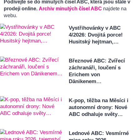
Podívejte se do minulých čísel ABC, která jsou stále v
prodeji online.
Archiv minulých čísel ABC
najdete na
webu.
Vystřihovánky v ABC
4/2026: Dvojitá porce!
Husitský hejtman,…
Březnové ABC: Zvířecí
záchranáři, loučení s
Erichem von
Dänikenem…
K-pop, těžba na Měsíci i
autonomní drony: Nové
ABC odhaluje světy…
Lednové ABC: Vesmírné