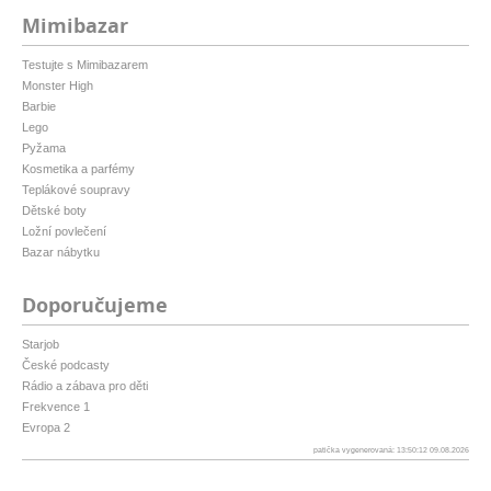
Mimibazar
Testujte s Mimibazarem
Monster High
Barbie
Lego
Pyžama
Kosmetika a parfémy
Teplákové soupravy
Dětské boty
Ložní povlečení
Bazar nábytku
Doporučujeme
Starjob
České podcasty
Rádio a zábava pro děti
Frekvence 1
Evropa 2
patička vygenerovaná: 13:50:12 09.08.2026