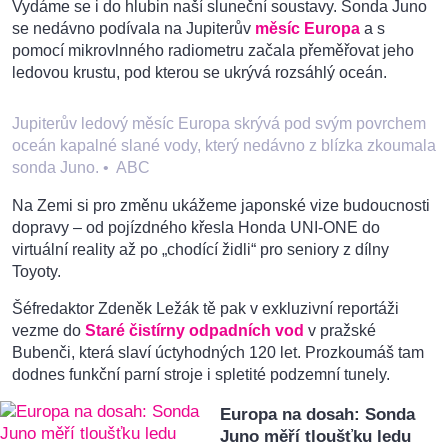
Vydáme se i do hlubin naší sluneční soustavy. Sonda Juno
se nedávno podívala na Jupiterův
měsíc Europa
a s
pomocí mikrovlnného radiometru začala přeměřovat jeho
ledovou krustu, pod kterou se ukrývá rozsáhlý oceán.
Jupiterův ledový měsíc Europa skrývá pod svým povrchem
oceán kapalné slané vody, který nedávno z blízka zkoumala
sonda Juno.
•
ABC
Na Zemi si pro změnu ukážeme japonské vize budoucnosti
dopravy – od pojízdného křesla Honda UNI-ONE do
virtuální reality až po „chodící židli“ pro seniory z dílny
Toyoty.
Šéfredaktor Zdeněk Ležák tě pak v exkluzivní reportáži
vezme do
Staré čistírny odpadních vod
v pražské
Bubenči, která slaví úctyhodných 120 let. Prozkoumáš tam
dodnes funkční parní stroje i spletité podzemní tunely.
Europa na dosah: Sonda
Juno měří tloušťku ledu