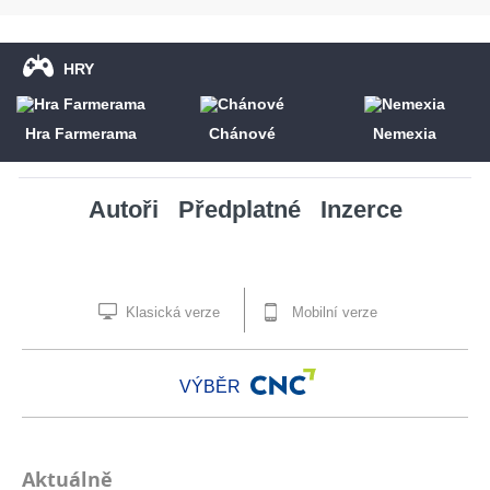
HRY
Hra Farmerama
Chánové
Nemexia
Autoři
Předplatné
Inzerce
Klasická verze
Mobilní verze
VÝBĚR
Aktuálně