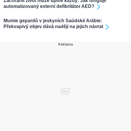
Zachránit život může úplně každý: Jak funguje
automatizovaný externí defibrilátor AED?
Mumie gepardů v jeskyních Saúdské Arábie:
Překvapivý objev dává naději na jejich návrat