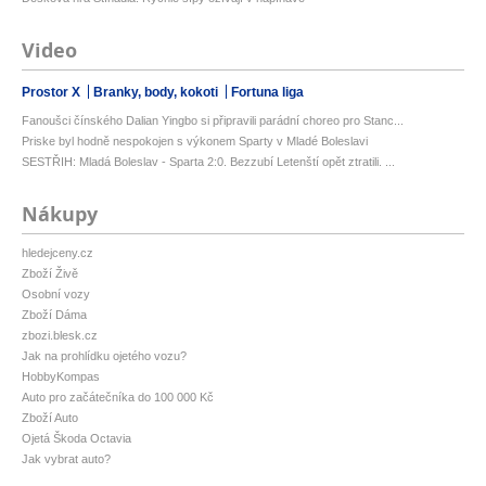
Video
Prostor X
Branky, body, kokoti
Fortuna liga
Fanoušci čínského Dalian Yingbo si připravili parádní choreo pro Stanc...
Priske byl hodně nespokojen s výkonem Sparty v Mladé Boleslavi
SESTŘIH: Mladá Boleslav - Sparta 2:0. Bezzubí Letenští opět ztratili. ...
Nákupy
hledejceny.cz
Zboží Živě
Osobní vozy
Zboží Dáma
zbozi.blesk.cz
Jak na prohlídku ojetého vozu?
HobbyKompas
Auto pro začátečníka do 100 000 Kč
Zboží Auto
Ojetá Škoda Octavia
Jak vybrat auto?