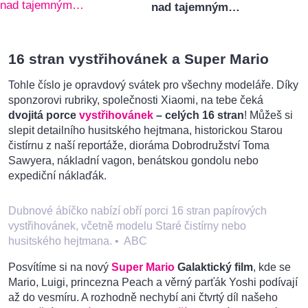
nad tajemným…
16 stran vystřihovánek a Super Mario
Tohle číslo je opravdový svátek pro všechny modeláře. Díky
sponzorovi rubriky, společnosti Xiaomi, na tebe čeká
dvojitá porce
vystřihovánek
– celých 16 stran
! Můžeš si
slepit detailního husitského hejtmana, historickou Starou
čistírnu z naší reportáže, dioráma Dobrodružství Toma
Sawyera, nákladní vagon, benátskou gondolu nebo
expediční náklaďák.
Dubnové ábíčko nabízí obří porci 16 stran papírových
vystřihovánek, včetně modelu Staré čistírny nebo
husitského hejtmana.
•
ABC
Posvítíme si na nový
Super Mario
Galaktický film
, kde se
Mario, Luigi, princezna Peach a věrný parťák Yoshi podívají
až do vesmíru. A rozhodně nechybí ani čtvrtý díl našeho