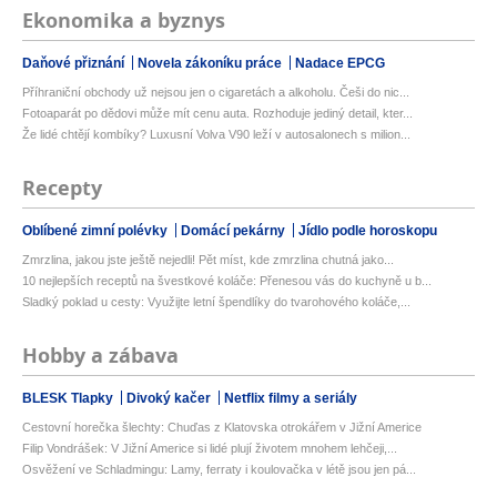
Ekonomika a byznys
Daňové přiznání
Novela zákoníku práce
Nadace EPCG
Příhraniční obchody už nejsou jen o cigaretách a alkoholu. Češi do nic...
Fotoaparát po dědovi může mít cenu auta. Rozhoduje jediný detail, kter...
Že lidé chtějí kombíky? Luxusní Volva V90 leží v autosalonech s milion...
Recepty
Oblíbené zimní polévky
Domácí pekárny
Jídlo podle horoskopu
Zmrzlina, jakou jste ještě nejedli! Pět míst, kde zmrzlina chutná jako...
10 nejlepších receptů na švestkové koláče: Přenesou vás do kuchyně u b...
Sladký poklad u cesty: Využijte letní špendlíky do tvarohového koláče,...
Hobby a zábava
BLESK Tlapky
Divoký kačer
Netflix filmy a seriály
Cestovní horečka šlechty: Chuďas z Klatovska otrokářem v Jižní Americe
Filip Vondrášek: V Jižní Americe si lidé plují životem mnohem lehčeji,...
Osvěžení ve Schladmingu: Lamy, ferraty i koulovačka v létě jsou jen pá...