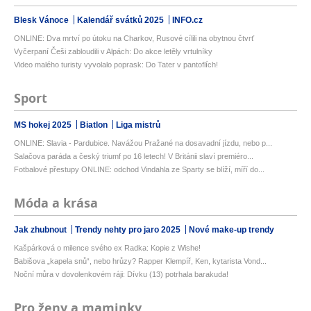
Blesk Vánoce
Kalendář svátků 2025
INFO.cz
ONLINE: Dva mrtví po útoku na Charkov, Rusové cílili na obytnou čtvrť
Vyčerpaní Češi zabloudili v Alpách: Do akce letěly vrtulníky
Video malého turisty vyvolalo poprask: Do Tater v pantoflích!
Sport
MS hokej 2025
Biatlon
Liga mistrů
ONLINE: Slavia - Pardubice. Navážou Pražané na dosavadní jízdu, nebo p...
Salačova paráda a český triumf po 16 letech! V Británii slaví premiéro...
Fotbalové přestupy ONLINE: odchod Vindahla ze Sparty se blíží, míří do...
Móda a krása
Jak zhubnout
Trendy nehty pro jaro 2025
Nové make-up trendy
Kašpárková o milence svého ex Radka: Kopie z Wishe!
Babišova „kapela snů“, nebo hrůzy? Rapper Klempíř, Ken, kytarista Vond...
Noční můra v dovolenkovém ráji: Dívku (13) potrhala barakuda!
Pro ženy a maminky