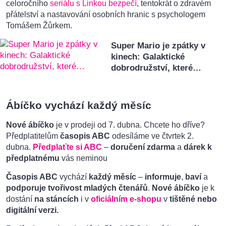
celoročního
seriálu s Linkou bezpečí
, tentokrát o zdravém
přátelství a nastavování osobních hranic s psychologem
Tomášem Žůrkem.
Super Mario je zpátky v
kinech: Galaktické
dobrodružství, které…
Ábíčko vychází každý měsíc
Nové ábíčko
je v prodeji od 7. dubna. Chcete ho dříve?
Předplatitelům
časopis ABC
odesíláme ve čtvrtek 2.
dubna.
Předplaťte si ABC
–
doručení zdarma
a
dárek k
předplatnému
vás neminou
Časopis ABC
vychází
každý měsíc
–
informuje
,
baví
a
podporuje tvořivost mladých čtenářů
.
Nové ábíčko
je k
dostání
na stáncích
i v
oficiálním e-shopu
v
tištěné nebo
digitální verzi.