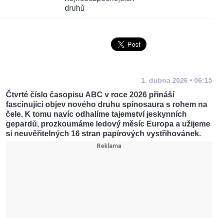
1. dubna 2026 • 06:15
Čtvrté číslo časopisu ABC v roce 2026 přináší
fascinující objev nového druhu spinosaura s rohem na
čele. K tomu navíc odhalíme tajemství jeskynních
gepardů, prozkoumáme ledový měsíc Europa a užijeme
si neuvěřitelných 16 stran papírových vystřihovánek.