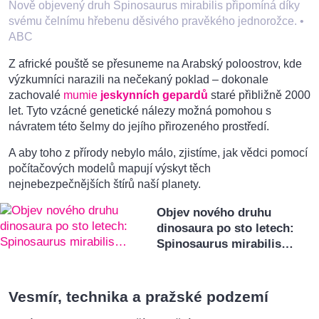
Nově objevený druh Spinosaurus mirabilis připomíná díky
svému čelnímu hřebenu děsivého pravěkého jednorožce.
•
ABC
Z africké pouště se přesuneme na Arabský poloostrov, kde
výzkumníci narazili na nečekaný poklad – dokonale
zachovalé
mumie
jeskynních gepardů
staré přibližně 2000
let. Tyto vzácné genetické nálezy možná pomohou s
návratem této šelmy do jejího přirozeného prostředí.
A aby toho z přírody nebylo málo, zjistíme, jak vědci pomocí
počítačových modelů mapují výskyt těch
nejnebezpečnějších štírů naší planety.
Objev nového druhu
dinosaura po sto letech:
Spinosaurus mirabilis…
Vesmír, technika a pražské podzemí