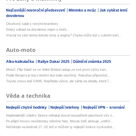
Nejčastější novoroční předsevzetí
Miminko a mráz
Jak vybírat letní
dovolenou
Okurkový salát s novými brambory
Dobrý základ na dovolenou nejen u moře...
Vracejí se vám doma dokola rýmy a angíny? Chyba může být v zubním kart...
Auto-moto
Alko-kalkulačka
Rallye Dakar 2025
Dálniční známka 2025
Moto2: Filip Salač se ve Velké Británii raduje ze své první výhry kari...
Podle Bergera je boj o letošní titul stále otevřený. Rakušan připomíná...
Toyota znovu ladí GR86. Nepřidala výkon, ale sáhla na detaily, které ř...
Věda a technika
Nejlepší chytré hodinky
Nejlepší telefony
Nejlepší VPN – srovnání
Nejdetailnější záběry Slunce odhalují dosud nespatřené plazmové víry n...
Po přijetí hovoru nevědomky měníme hlas. Mozek totiž aktivuje „vnitřní...
Nečekejte na Android 17. Už teď si můžete ty nejlepší funkce vyzkoušet...