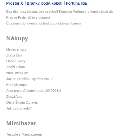
Prostor X
Branky, body, kokoti
Fortuna liga
Bez dětí, bez chlapů, bez pravidel! Komedie Wellness víkend slibuje dá...
Prague Pride: Střet s odpůrci
Účastnící duhového pochodu provokovali líbáním
Nákupy
hledejceny.cz
Zboží Živě
Osobní vozy
Zboží Dáma
zbozi.blesk.cz
Jak na prohlídku ojetého vozu?
HobbyKompas
Auto pro začátečníka do 100 000 Kč
Zboží Auto
Ojetá Škoda Octavia
Jak vybrat auto?
Mimibazar
Testujte s Mimibazarem