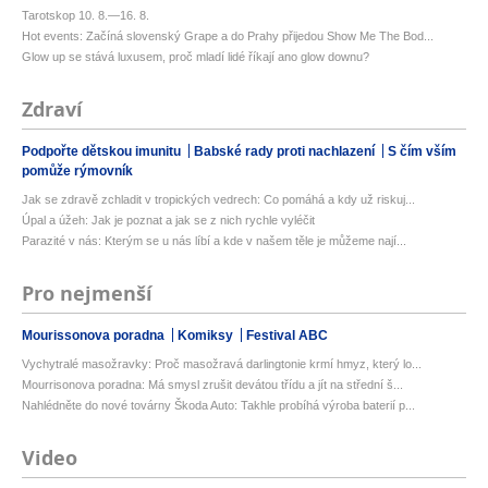
Tarotskop 10. 8.—16. 8.
Hot events: Začíná slovenský Grape a do Prahy přijedou Show Me The Bod...
Glow up se stává luxusem, proč mladí lidé říkají ano glow downu?
Zdraví
Podpořte dětskou imunitu
Babské rady proti nachlazení
S čím vším
pomůže rýmovník
Jak se zdravě zchladit v tropických vedrech: Co pomáhá a kdy už riskuj...
Úpal a úžeh: Jak je poznat a jak se z nich rychle vyléčit
Parazité v nás: Kterým se u nás líbí a kde v našem těle je můžeme nají...
Pro nejmenší
Mourissonova poradna
Komiksy
Festival ABC
Vychytralé masožravky: Proč masožravá darlingtonie krmí hmyz, který lo...
Mourrisonova poradna: Má smysl zrušit devátou třídu a jít na střední š...
Nahlédněte do nové továrny Škoda Auto: Takhle probíhá výroba baterií p...
Video