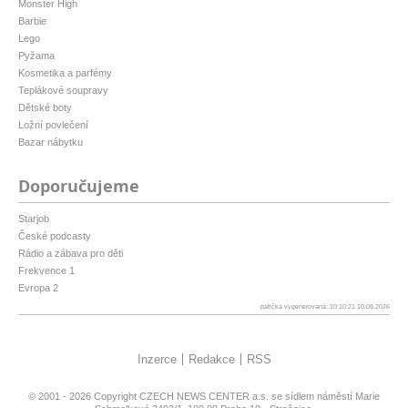
Monster High
Barbie
Lego
Pyžama
Kosmetika a parfémy
Teplákové soupravy
Dětské boty
Ložní povlečení
Bazar nábytku
Doporučujeme
Starjob
České podcasty
Rádio a zábava pro děti
Frekvence 1
Evropa 2
patička vygenerovaná: 10:10:21 10.08.2026
Inzerce
Redakce
RSS
© 2001 - 2026 Copyright
CZECH NEWS CENTER a.s.
se sídlem náměstí Marie