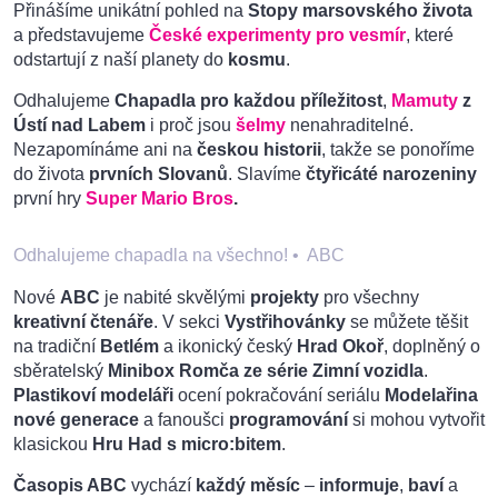
Přinášíme unikátní pohled na
Stopy marsovského života
a představujeme
České experimenty pro vesmír
, které
odstartují z naší planety do
kosmu
.
Odhalujeme
Chapadla pro každou příležitost
,
Mamuty
z
Ústí nad Labem
i proč jsou
šelmy
nenahraditelné.
Nezapomínáme ani na
českou historii
, takže se ponoříme
do života
prvních Slovanů
. Slavíme
čtyřicáté narozeniny
první hry
Super Mario Bros
.
Odhalujeme chapadla na všechno!
•
ABC
Nové
ABC
je nabité skvělými
projekty
pro všechny
kreativní čtenáře
. V sekci
Vystřihovánky
se můžete těšit
na tradiční
Betlém
a ikonický český
Hrad Okoř
, doplněný o
sběratelský
Minibox Romča ze série Zimní vozidla
.
Plastikoví modeláři
ocení pokračování seriálu
Modelařina
nové generace
a fanoušci
programování
si mohou vytvořit
klasickou
Hru Had s micro:bitem
.
Časopis ABC
vychází
každý měsíc
–
informuje
,
baví
a