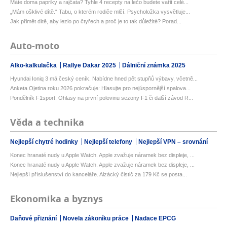
Máte doma papriky a rajčata? Tyhle 4 recepty na lečo budete vařit celé...
„Mám ošklivé dítě.“ Tabu, o kterém rodiče mlčí. Psycholožka vysvětluje...
Jak přimět dítě, aby lezlo po čtyřech a proč je to tak důležité? Porad...
Auto-moto
Alko-kalkulačka
Rallye Dakar 2025
Dálniční známka 2025
Hyundai Ioniq 3 má český ceník. Nabídne hned pět stupňů výbavy, včetně...
Anketa Ojetina roku 2026 pokračuje: Hlasujte pro nejúspornější spalova...
Pondělník F1sport: Ohlasy na první polovinu sezony F1 či další závod R...
Věda a technika
Nejlepší chytré hodinky
Nejlepší telefony
Nejlepší VPN – srovnání
Konec hranaté nudy u Apple Watch. Apple zvažuje náramek bez displeje, ...
Konec hranaté nudy u Apple Watch. Apple zvažuje náramek bez displeje, ...
Nejlepší příslušenství do kanceláře. Alzácký čistič za 179 Kč se posta...
Ekonomika a byznys
Daňové přiznání
Novela zákoníku práce
Nadace EPCG