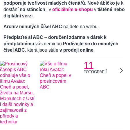
podporuje tvořivost mladých čtenářů
.
Nové ábíčko
je k
dostání
na stáncích
i v
oficiálním e-shopu
v
tištěné nebo
digitální verzi.
Archiv minulých čísel ABC
najdete na webu.
Předplaťte si ABC
–
doručení zdarma
a
dárek k
předplatnému
vás neminou
Podívejte se do minulých
čísel ABC
, která jsou stále
v prodeji online
.
11
FOTOGRAFIÍ