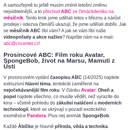
A samozřejmě tu ještě musím zmínit letošní změnu
nejviditelnější, a to
přechod
ABC
ze čtrnáctideníku na
měsíčník
. Tento krok jsme udělali letos v březnu a nárůst
prodeje i odezva čtenářů ukazují, že jsme udělali dobře. Jak
se
měsíčník ABC
líbí vám? A jak se vám líbí naše
videopořady a akce naživo
? Napište nám na e-mail:
abc@cncenter.cz!
Prosincové ABC: Film roku Avatar,
SpongeBob, život na Marsu, Mamuti z
Ústí
V prosincovém vydání
časopisu ABC
(14/2025) najdete
exkluzivní
hlavní téma
, tentokrát zaměřené na
nejočekávanější film roku
. V článku
Avatar
: Oheň a
popel
najdete všechno, co musíte vědět, než vyrazíte do
kina – včetně pohledu do
zákulisí natáčení
a
moderních
technologií
, které se ukrývají v pozadí exotického
exoměsíce
Pandora
. Plus nej animák
SpongeBob
.
Každé
Ábíčko
je hlavně
příroda, věda a technika
.