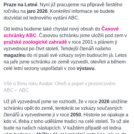
Praze na Letné
. Nyní již pracujeme na přípravě šestého
ročníku na
jaro 2026
. Konkrétní informace se budete
dozvídat od lednového vydání ABC.
Od ledna budeme také chystat nový obsah do
Časové
schránky ABC
.
Časovou schránku jsme uložili pod zem v
pražské zoologické zahradě
v roce 2001 s plánem ji
vyzvednout po čtvrt století. Tehdejší čtenáři našeho
magazínu
do ní psali své vzkazy svým budoucím já. Letos
na jaře jsme schránku ze země vyzvedli, otevřeli a během
celé letní sezony uspořádali v zoo
výstavu
.
Vše o filmu roku Avatar: Oheň a popel v prosincovém
ABC
•
ABC
Už při vyzvednutí jsme se rozhodli, že v roce
2026
uložíme
schránku opět do země, tentokrát se vzkazy současných
čtenářů a vyzvedneme ji v roce
2050
. Historie se opakuje a
kdo ví, třeba z toho uděláme tradici na celé století. To už ale
bude na našich nástupcích. V každém případě od ledna