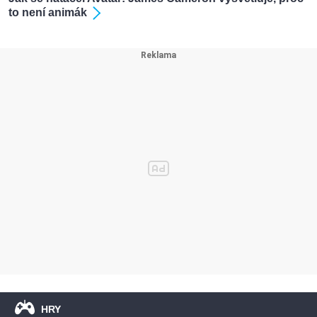
to není animák
HRY