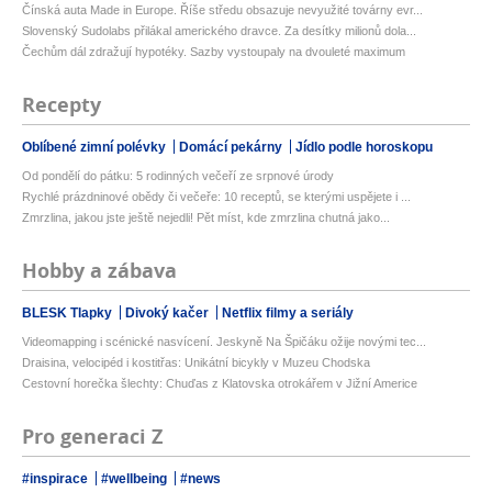
Čínská auta Made in Europe. Říše středu obsazuje nevyužité továrny evr...
Slovenský Sudolabs přilákal amerického dravce. Za desítky milionů dola...
Čechům dál zdražují hypotéky. Sazby vystoupaly na dvouleté maximum
Recepty
Oblíbené zimní polévky
Domácí pekárny
Jídlo podle horoskopu
Od pondělí do pátku: 5 rodinných večeří ze srpnové úrody
Rychlé prázdninové obědy či večeře: 10 receptů, se kterými uspějete i ...
Zmrzlina, jakou jste ještě nejedli! Pět míst, kde zmrzlina chutná jako...
Hobby a zábava
BLESK Tlapky
Divoký kačer
Netflix filmy a seriály
Videomapping i scénické nasvícení. Jeskyně Na Špičáku ožije novými tec...
Draisina, velocipéd i kostitřas: Unikátní bicykly v Muzeu Chodska
Cestovní horečka šlechty: Chuďas z Klatovska otrokářem v Jižní Americe
Pro generaci Z
#inspirace
#wellbeing
#news