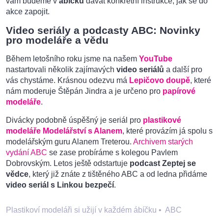
vám budeme v
ábíčku
dávat konkrétní instrukce, jak se do
akce zapojit.
Video seriály a podcasty ABC: Novinky
pro modeláře a vědu
Během letošního roku jsme na našem
YouTube
nastartovali několik zajímavých
video seriálů
a další pro
vás chystáme. Krásnou odezvu má
Lepičovo doupě
, které
nám moderuje Štěpán Jindra a je určeno pro
papírové
modeláře
.
Divácky podobně úspěšný je seriál pro
plastikové
modeláře
Modelářství s Alanem
, které provázím já spolu s
modelářským guru Alanem Treterou.
Archivem starých
vydání ABC
se zase probíráme s kolegou Pavlem
Dobrovským. Letos ještě odstartuje
podcast Zeptej se
vědce
, který již znáte z tištěného ABC a od ledna přidáme
video seriál s Linkou bezpečí
.
Plastikoví modeláři si užijí v každém ábíčku
•
ABC