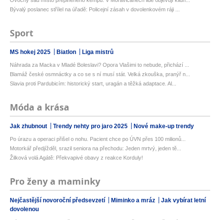
Ovocný sad místo přeplněného kempu. V Moravičanech lidé objevují klidn...
Bývalý poslanec střílel na úřadě: Policejní zásah v dovolenkovém ráji ...
Sport
MS hokej 2025
Biatlon
Liga mistrů
Náhrada za Macka v Mladé Boleslavi? Opora Vlašimi to nebude, přichází ...
Blamáž české osmnáctky a co se s ní musí stát. Velká zkouška, pranýř n...
Slavia proti Pardubicím: historický start, uragán a těžká adaptace. Al...
Móda a krása
Jak zhubnout
Trendy nehty pro jaro 2025
Nové make-up trendy
Po úrazu a operaci přišel o nohu. Pacient chce po ÚVN přes 100 milionů...
Motorkář předjížděl, srazil seniora na přechodu: Jeden mrtvý, jeden tě...
Žilková volá Agátě: Překvapivé obavy z reakce Korduly!
Pro ženy a maminky
Nejčastější novoroční předsevzetí
Miminko a mráz
Jak vybírat letní
dovolenou