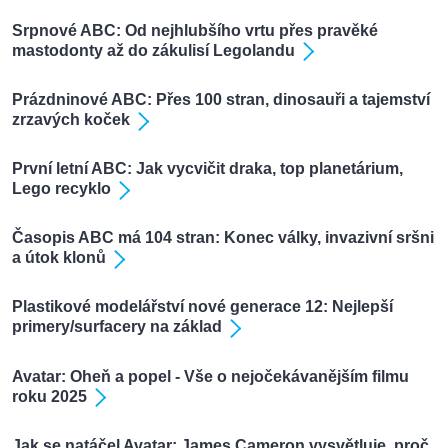
Srpnové ABC: Od nejhlubšího vrtu přes pravěké
mastodonty až do zákulisí Legolandu
Prázdninové ABC: Přes 100 stran, dinosauři a tajemství
zrzavých koček
První letní ABC: Jak vycvičit draka, top planetárium,
Lego recyklo
Časopis ABC má 104 stran: Konec války, invazivní sršni
a útok klonů
Plastikové modelářství nové generace 12: Nejlepší
primery/surfacery na základ
Avatar: Oheň a popel - Vše o nejočekávanějším filmu
roku 2025
Jak se natáčel Avatar: James Cameron vysvětluje, proč