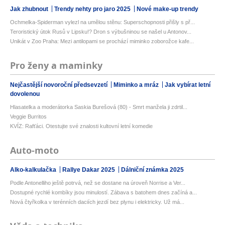
Jak zhubnout
Trendy nehty pro jaro 2025
Nové make-up trendy
Ochmelka-Spiderman vylezl na umělou stěnu: Superschopnosti přišly s př...
Teroristický útok Rusů v Lipsku!? Dron s výbušninou se našel u Antonov...
Unikát v Zoo Praha: Mezi antilopami se prochází miminko zoborožce kafe...
Pro ženy a maminky
Nejčastější novoroční předsevzetí
Miminko a mráz
Jak vybírat letní
dovolenou
Hlasatelka a moderátorka Saskia Burešová (80) - Smrt manžela ji zdrtil...
Veggie Burritos
KVÍZ: Rafťáci. Otestujte své znalosti kultovní letní komedie
Auto-moto
Alko-kalkulačka
Rallye Dakar 2025
Dálniční známka 2025
Podle Antonelliho ještě potrvá, než se dostane na úroveň Norrise a Ver...
Dostupné rychlé kombíky jsou minulostí. Zábava s batohem dnes začíná a...
Nová čtyřkolka v terénních daciích jezdí bez plynu i elektricky. Už má...