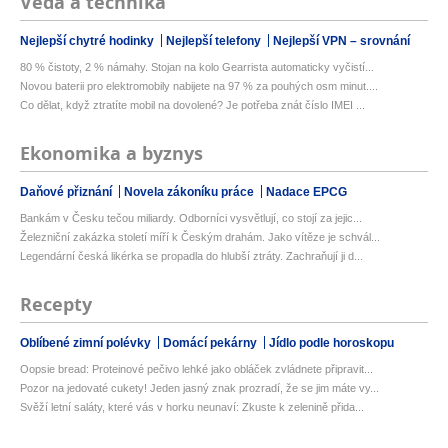
Věda a technika
Nejlepší chytré hodinky
Nejlepší telefony
Nejlepší VPN – srovnání
80 % čistoty, 2 % námahy. Stojan na kolo Gearrista automaticky vyčistí...
Novou baterii pro elektromobily nabijete na 97 % za pouhých osm minut....
Co dělat, když ztratíte mobil na dovolené? Je potřeba znát číslo IMEI ...
Ekonomika a byznys
Daňové přiznání
Novela zákoníku práce
Nadace EPCG
Bankám v Česku tečou miliardy. Odborníci vysvětlují, co stojí za jejic...
Železniční zakázka století míří k Českým drahám. Jako vítěze je schvál...
Legendární česká likérka se propadla do hlubší ztráty. Zachraňují ji d...
Recepty
Oblíbené zimní polévky
Domácí pekárny
Jídlo podle horoskopu
Oopsie bread: Proteinové pečivo lehké jako obláček zvládnete připravit...
Pozor na jedovaté cukety! Jeden jasný znak prozradí, že se jim máte vy...
Svěží letní saláty, které vás v horku neunaví: Zkuste k zelenině přida...