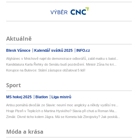
VÝBĚR
Aktuálně
Blesk Vánoce
Kalendář svátků 2025
INFO.cz
Afghánec v Mnichově najel do demonstrace odborářů, zabil matku s batol...
Kandidatura Karla Řehky do Senátu budí pozdvižení. Ministr Zůna ho kri...
Korupce na Bulovce: Státní zástupce obžaloval 5 lidí!
Sport
MS hokej 2025
Biatlon
Liga mistrů
Artisu pomáhá divočák ze Slavie: neumí moc anglicky a někdy vyděsí tre...
Hraje Plzeň v Teplicích o Martina Hyského? Slavia při chuti a Roman Ma...
Zimák: Divné ticho kolem Jágra. Má se Kometa bát Zbrojovky? Jak posklá...
Móda a krása