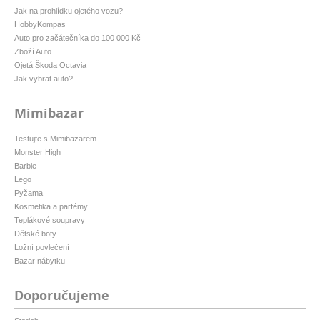
Jak na prohlídku ojetého vozu?
HobbyKompas
Auto pro začátečníka do 100 000 Kč
Zboží Auto
Ojetá Škoda Octavia
Jak vybrat auto?
Mimibazar
Testujte s Mimibazarem
Monster High
Barbie
Lego
Pyžama
Kosmetika a parfémy
Teplákové soupravy
Dětské boty
Ložní povlečení
Bazar nábytku
Doporučujeme