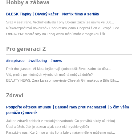
Hobby a zábava
BLESK Tlapky
Divoký kačer
Netflix filmy a seriály
Sraz v šest ráno. Vrchol festivalu Tóny Dolomit zazní za úsvitu ve 300...
Nízkorozpočtová dovolená? Chorvatsko jedno z nejdražších v Evropě! Lev...
OBRAZEM: Modré slzy na Tchaj-wanu mění moře v magickou říši
Pro generaci Z
#inspirace
#wellbeing
#news
F*ck the glasses: AI Meta brýle mají zjednodušit život, zatím ale děla...
Víš, proč ti po mléčných výrobcích možná nebývá dobře?
BEAUTY NEWS: Zara Larsson servíruje Cheetah Girl makeup a Billie Eilis...
Zdraví
Podpořte dětskou imunitu
Babské rady proti nachlazení
S čím vším
pomůže rýmovník
Jak se zdravě zchladit v tropických vedrech: Co pomáhá a kdy už riskuj...
Úpal a úžeh: Jak je poznat a jak se z nich rychle vyléčit
Parazité v nás: Kterým se u nás líbí a kde v našem těle je můžeme nají...