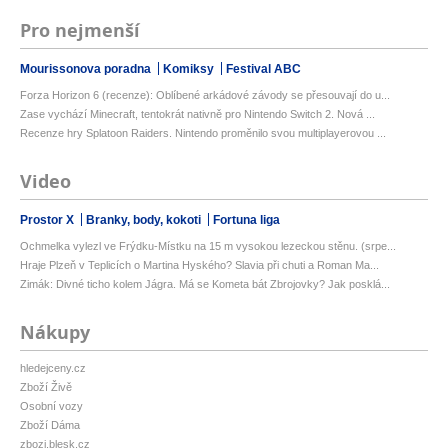
Pro nejmenší
Mourissonova poradna
Komiksy
Festival ABC
Forza Horizon 6 (recenze): Oblíbené arkádové závody se přesouvají do u...
Zase vychází Minecraft, tentokrát nativně pro Nintendo Switch 2. Nová ...
Recenze hry Splatoon Raiders. Nintendo proměnilo svou multiplayerovou ...
Video
Prostor X
Branky, body, kokoti
Fortuna liga
Ochmelka vylezl ve Frýdku-Místku na 15 m vysokou lezeckou stěnu. (srpe...
Hraje Plzeň v Teplicích o Martina Hyského? Slavia při chuti a Roman Ma...
Zimák: Divné ticho kolem Jágra. Má se Kometa bát Zbrojovky? Jak posklá...
Nákupy
hledejceny.cz
Zboží Živě
Osobní vozy
Zboží Dáma
zbozi.blesk.cz