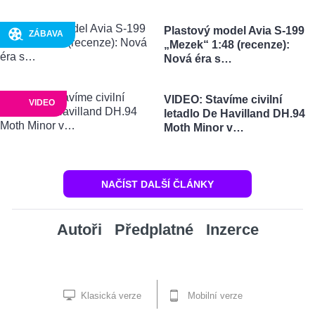
Plastový model Avia S-199
ZÁBAVA
„Mezek“ 1:48 (recenze):
Nová éra s…
VIDEO: Stavíme civilní
VIDEO
letadlo De Havilland DH.94
Moth Minor v…
NAČÍST DALŠÍ ČLÁNKY
Autoři
Předplatné
Inzerce
Klasická verze
Mobilní verze