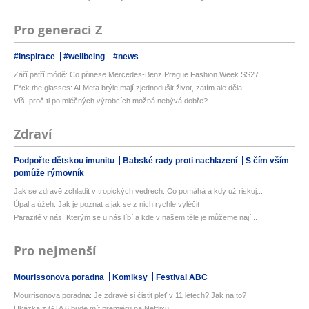
Pro generaci Z
#inspirace
#wellbeing
#news
Září patří módě: Co přinese Mercedes-Benz Prague Fashion Week SS27
F*ck the glasses: AI Meta brýle mají zjednodušit život, zatím ale děla...
Víš, proč ti po mléčných výrobcích možná nebývá dobře?
Zdraví
Podpořte dětskou imunitu
Babské rady proti nachlazení
S čím vším
pomůže rýmovník
Jak se zdravě zchladit v tropických vedrech: Co pomáhá a kdy už riskuj...
Úpal a úžeh: Jak je poznat a jak se z nich rychle vyléčit
Parazité v nás: Kterým se u nás líbí a kde v našem těle je můžeme nají...
Pro nejmenší
Mourissonova poradna
Komiksy
Festival ABC
Mourrisonova poradna: Je zdravé si čistit pleť v 11 letech? Jak na to?
Ukázka z GTA 6 bude mít premiéru na Netflixu