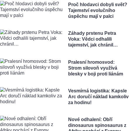
Proč hlodavci dobyli svět?
Tajemství evolučního
úspěchu mají v palci
Záhady prstenu Petra
Voka: Vědci odhalili
tajemství, jak chránil…
Pralesní hromosvod:
Strom silovoň využívá
blesky v boji proti liánám
Vesmírná logistika: Kapsle
Arc doručí náklad kamkoliv
za hodinu!
Nové odhalení: Obří
dinosaurus spinosaurus z