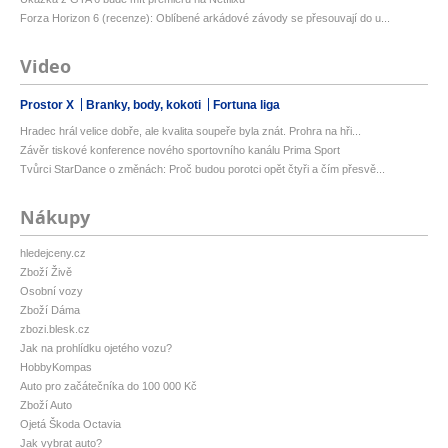
Forza Horizon 6 (recenze): Oblíbené arkádové závody se přesouvají do u...
Video
Prostor X
Branky, body, kokoti
Fortuna liga
Hradec hrál velice dobře, ale kvalita soupeře byla znát. Prohra na hři...
Závěr tiskové konference nového sportovního kanálu Prima Sport
Tvůrci StarDance o změnách: Proč budou porotci opět čtyři a čím přesvě...
Nákupy
hledejceny.cz
Zboží Živě
Osobní vozy
Zboží Dáma
zbozi.blesk.cz
Jak na prohlídku ojetého vozu?
HobbyKompas
Auto pro začátečníka do 100 000 Kč
Zboží Auto
Ojetá Škoda Octavia
Jak vybrat auto?