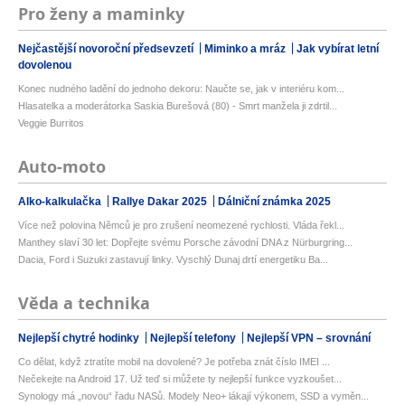
Pro ženy a maminky
Nejčastější novoroční předsevzetí
Miminko a mráz
Jak vybírat letní
dovolenou
Konec nudného ladění do jednoho dekoru: Naučte se, jak v interiéru kom...
Hlasatelka a moderátorka Saskia Burešová (80) - Smrt manžela ji zdrtil...
Veggie Burritos
Auto-moto
Alko-kalkulačka
Rallye Dakar 2025
Dálniční známka 2025
Více než polovina Němců je pro zrušení neomezené rychlosti. Vláda řekl...
Manthey slaví 30 let: Dopřejte svému Porsche závodní DNA z Nürburgring...
Dacia, Ford i Suzuki zastavují linky. Vyschlý Dunaj drtí energetiku Ba...
Věda a technika
Nejlepší chytré hodinky
Nejlepší telefony
Nejlepší VPN – srovnání
Co dělat, když ztratíte mobil na dovolené? Je potřeba znát číslo IMEI ...
Nečekejte na Android 17. Už teď si můžete ty nejlepší funkce vyzkoušet...
Synology má „novou“ řadu NASů. Modely Neo+ lákají výkonem, SSD a vyměn...