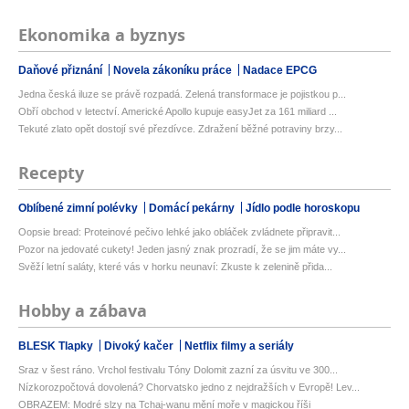
Ekonomika a byznys
Daňové přiznání
Novela zákoníku práce
Nadace EPCG
Jedna česká iluze se právě rozpadá. Zelená transformace je pojistkou p...
Obří obchod v letectví. Americké Apollo kupuje easyJet za 161 miliard ...
Tekuté zlato opět dostojí své přezdívce. Zdražení běžné potraviny brzy...
Recepty
Oblíbené zimní polévky
Domácí pekárny
Jídlo podle horoskopu
Oopsie bread: Proteinové pečivo lehké jako obláček zvládnete připravit...
Pozor na jedovaté cukety! Jeden jasný znak prozradí, že se jim máte vy...
Svěží letní saláty, které vás v horku neunaví: Zkuste k zelenině přida...
Hobby a zábava
BLESK Tlapky
Divoký kačer
Netflix filmy a seriály
Sraz v šest ráno. Vrchol festivalu Tóny Dolomit zazní za úsvitu ve 300...
Nízkorozpočtová dovolená? Chorvatsko jedno z nejdražších v Evropě! Lev...
OBRAZEM: Modré slzy na Tchaj-wanu mění moře v magickou říši