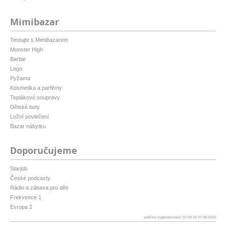
Mimibazar
Testujte s Mimibazarem
Monster High
Barbie
Lego
Pyžama
Kosmetika a parfémy
Teplákové soupravy
Dětské boty
Ložní povlečení
Bazar nábytku
Doporučujeme
Starjob
České podcasty
Rádio a zábava pro děti
Frekvence 1
Evropa 2
patička vygenerovaná: 03:30:15 07.08.2026