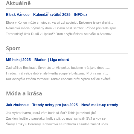
Aktuálně
Blesk Vánoce
Kalendář svátků 2025
INFO.cz
Ebola v Kongu může zmutovat, varují zdravotníci. Epidemie je prý druhá...
Německá média: Výbušný dron v Lipsku nesl Semtex. Případ převzala spol...
Teroristický útok Rusů v Lipsku!? Dron s výbušninou se našel u Antonov...
Sport
MS hokej 2025
Biatlon
Liga mistrů
Zadražil po Besiktasi: Štve nás to. Ale pokud budeme hrát jako dnes......
Hradec hrál velice dobře, ale kvalita soupeře byla znát. Prohra na hři...
Kozlovi vyšla změna formace: Takhle chceme hrát! Výhru zařídili sváteč...
Móda a krása
Jak zhubnout
Trendy nehty pro jaro 2025
Nové make-up trendy
Jak vybrat barvu, která vám bude slušet? Tohle je rozhodující
Zasklení lodžie v paneláku: kolik stojí, co musí schválit SVJ a kdy se...
Šmiky šmiky u Bereniky. Kohoutová se rozhodla zásadně změnit účes