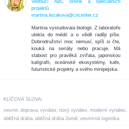
Vedoucí ABC online a speciálních
projektů
martina.lezakova@cncenter.cz
Martina vystudovala biologii. Z laboratoře
utekla do médií a o vědě raději píše.
Dobrodružství moc nemusí, spíš si čte,
kouká na seriály nebo pracuje. Má
slabost pro pravěká zvířata, japonskou
kaligrafii, oceánské ekosystémy, kafe,
futuristické projekty a svého minipejska.
KLÍČOVÁ SLOVA:
vesmir
doprava
vynález
nový vynález
moderní vynález
,
,
,
,
,
oběžná dráha
oběžná dráha Země
vesmírná logistika
,
,