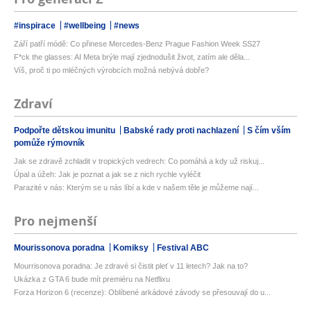
#inspirace
#wellbeing
#news
Září patří módě: Co přinese Mercedes-Benz Prague Fashion Week SS27
F*ck the glasses: AI Meta brýle mají zjednodušit život, zatím ale děla...
Víš, proč ti po mléčných výrobcích možná nebývá dobře?
Zdraví
Podpořte dětskou imunitu
Babské rady proti nachlazení
S čím vším
pomůže rýmovník
Jak se zdravě zchladit v tropických vedrech: Co pomáhá a kdy už riskuj...
Úpal a úžeh: Jak je poznat a jak se z nich rychle vyléčit
Parazité v nás: Kterým se u nás líbí a kde v našem těle je můžeme nají...
Pro nejmenší
Mourissonova poradna
Komiksy
Festival ABC
Mourrisonova poradna: Je zdravé si čistit pleť v 11 letech? Jak na to?
Ukázka z GTA 6 bude mít premiéru na Netflixu
Forza Horizon 6 (recenze): Oblíbené arkádové závody se přesouvají do u...