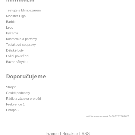
Testujte s Mimibazarem
Monster High
Barbie
Lego
Pyžama
Kosmetika a parfémy
Teplákové soupravy
Dětské boty
Ložní povlečení
Bazar nábytku
Doporučujeme
Starjob
České podcasty
Rádio a zábava pro děti
Frekvence 1
Evropa 2
patička vygenerovaná: 04:00:17 07.08.2026
Inzerce
Redakce
RSS