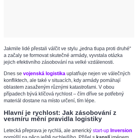
Jakmile lidé přestali válčit ve stylu „jedna tlupa proti druhé“
a začaly se formovat skutečné armády, vyvstala otázka
jejich efektivního zásobování na velké vzdálenosti.
Dnes se
vojenská logistika
uplatňuje nejen ve válečných
konfliktech, ale také v situacích, kdy armády pomáhají
oblastem zasaženým různými katastrofami. V obou
případech bývá klíčová rychlost – čím dříve se potřebný
materiál dostane na místo určení, tím lépe.
Hlavní je rychlost: Jak zásobování z
vesmíru mění pravidla logistiky
Letecká přeprava je rychlá, ale americký
start-up
Inversion
pomýšlí na něco ještě rychlejšího. Přišel s
kapslí
jménem