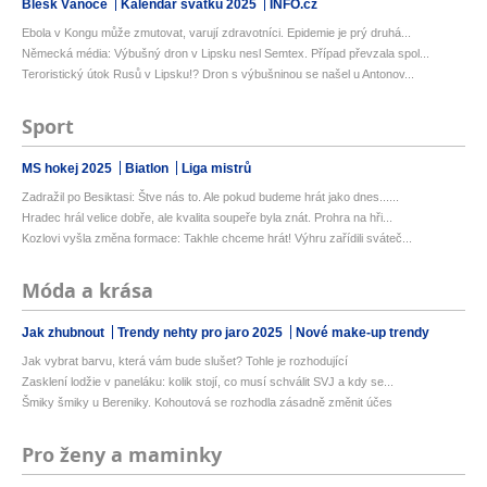
Blesk Vánoce
Kalendář svátků 2025
INFO.cz
Ebola v Kongu může zmutovat, varují zdravotníci. Epidemie je prý druhá...
Německá média: Výbušný dron v Lipsku nesl Semtex. Případ převzala spol...
Teroristický útok Rusů v Lipsku!? Dron s výbušninou se našel u Antonov...
Sport
MS hokej 2025
Biatlon
Liga mistrů
Zadražil po Besiktasi: Štve nás to. Ale pokud budeme hrát jako dnes......
Hradec hrál velice dobře, ale kvalita soupeře byla znát. Prohra na hři...
Kozlovi vyšla změna formace: Takhle chceme hrát! Výhru zařídili sváteč...
Móda a krása
Jak zhubnout
Trendy nehty pro jaro 2025
Nové make-up trendy
Jak vybrat barvu, která vám bude slušet? Tohle je rozhodující
Zasklení lodžie v paneláku: kolik stojí, co musí schválit SVJ a kdy se...
Šmiky šmiky u Bereniky. Kohoutová se rozhodla zásadně změnit účes
Pro ženy a maminky