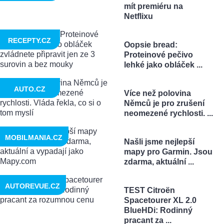
mít premiéru na
Netflixu
RECEPTY.CZ
Oopsie bread:
Proteinové pečivo
lehké jako obláček ...
AUTO.CZ
Více než polovina
Němců je pro zrušení
neomezené rychlosti. ...
MOBILMANIA.CZ
Našli jsme nejlepší
mapy pro Garmin. Jsou
zdarma, aktuální ...
AUTOREVUE.CZ
TEST Citroën
Spacetourer XL 2.0
BlueHDi: Rodinný
pracant za ...