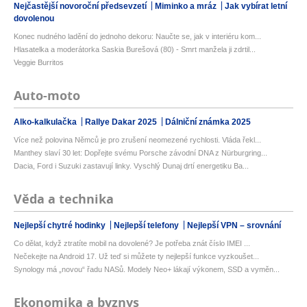
Nejčastější novoroční předsevzetí
Miminko a mráz
Jak vybírat letní
dovolenou
Konec nudného ladění do jednoho dekoru: Naučte se, jak v interiéru kom...
Hlasatelka a moderátorka Saskia Burešová (80) - Smrt manžela ji zdrtil...
Veggie Burritos
Auto-moto
Alko-kalkulačka
Rallye Dakar 2025
Dálniční známka 2025
Více než polovina Němců je pro zrušení neomezené rychlosti. Vláda řekl...
Manthey slaví 30 let: Dopřejte svému Porsche závodní DNA z Nürburgring...
Dacia, Ford i Suzuki zastavují linky. Vyschlý Dunaj drtí energetiku Ba...
Věda a technika
Nejlepší chytré hodinky
Nejlepší telefony
Nejlepší VPN – srovnání
Co dělat, když ztratíte mobil na dovolené? Je potřeba znát číslo IMEI ...
Nečekejte na Android 17. Už teď si můžete ty nejlepší funkce vyzkoušet...
Synology má „novou“ řadu NASů. Modely Neo+ lákají výkonem, SSD a vyměn...
Ekonomika a byznys