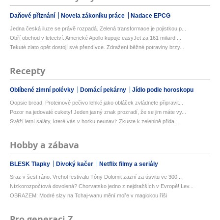
Daňové přiznání
Novela zákoníku práce
Nadace EPCG
Jedna česká iluze se právě rozpadá. Zelená transformace je pojistkou p...
Obří obchod v letectví. Americké Apollo kupuje easyJet za 161 miliard ...
Tekuté zlato opět dostojí své přezdívce. Zdražení běžné potraviny brzy...
Recepty
Oblíbené zimní polévky
Domácí pekárny
Jídlo podle horoskopu
Oopsie bread: Proteinové pečivo lehké jako obláček zvládnete připravit...
Pozor na jedovaté cukety! Jeden jasný znak prozradí, že se jim máte vy...
Svěží letní saláty, které vás v horku neunaví: Zkuste k zelenině přida...
Hobby a zábava
BLESK Tlapky
Divoký kačer
Netflix filmy a seriály
Sraz v šest ráno. Vrchol festivalu Tóny Dolomit zazní za úsvitu ve 300...
Nízkorozpočtová dovolená? Chorvatsko jedno z nejdražších v Evropě! Lev...
OBRAZEM: Modré slzy na Tchaj-wanu mění moře v magickou říši
Pro generaci Z