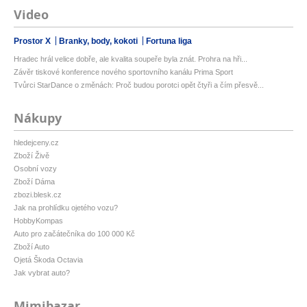
Video
Prostor X
Branky, body, kokoti
Fortuna liga
Hradec hrál velice dobře, ale kvalita soupeře byla znát. Prohra na hři...
Závěr tiskové konference nového sportovního kanálu Prima Sport
Tvůrci StarDance o změnách: Proč budou porotci opět čtyři a čím přesvě...
Nákupy
hledejceny.cz
Zboží Živě
Osobní vozy
Zboží Dáma
zbozi.blesk.cz
Jak na prohlídku ojetého vozu?
HobbyKompas
Auto pro začátečníka do 100 000 Kč
Zboží Auto
Ojetá Škoda Octavia
Jak vybrat auto?
Mimibazar