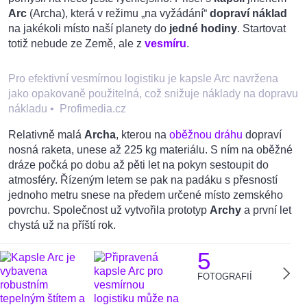
Arc
(Archa), která v režimu „na vyžádání“
dopraví náklad
na jakékoli místo naší planety do
jedné hodiny
. Startovat
totiž nebude ze Země, ale z
vesmíru
.
Pro efektivní vesmírnou logistiku je kapsle Arc navržena
jako opakovaně použitelná, což snižuje náklady na dopravu
nákladu
•
Profimedia.cz
Relativně malá
Archa
, kterou na
oběžnou dráhu
dopraví
nosná raketa, unese až 225 kg materiálu. S ním na oběžné
dráze počká po dobu až pěti let na pokyn sestoupit do
atmosféry. Řízeným letem se pak na padáku s přesností
jednoho metru snese na předem určené místo zemského
povrchu. Společnost už vytvořila prototyp
Archy
a první let
chystá už na příští rok.
5
FOTOGRAFIÍ