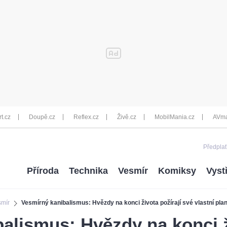
rt.cz
Doupě.cz
Reflex.cz
Živě.cz
MobilMania.cz
AVma
Předplať
Příroda
Technika
Vesmír
Komiksy
Vyst
smír
Vesmírný kanibalismus: Hvězdy na konci života požírají své vlastní pla
alismus: Hvězdy na konci ž