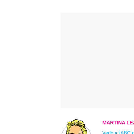
MARTINA L
Vedoucí ABC on