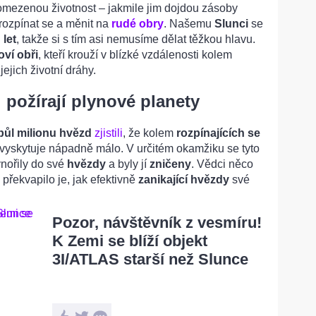
omezenou životnost – jakmile jim dojdou zásoby
rozpínat se a měnit na
rudé obry
. Našemu
Slunci
se
 let
, takže si s tím asi nemusíme dělat těžkou hlavu.
oví obři
, kteří krouží v blízké vzdálenosti kolem
jejich životní dráhy.
 požírají plynové planety
půl milionu hvězd
zjistili
, že kolem
rozpínajících se
vyskytuje nápadně málo. V určitém okamžiku se tyto
vnořily do své
hvězdy
a byly jí
zničeny
. Vědci něco
překvapilo je, jak efektivně
zanikající hvězdy
své
Pozor, návštěvník z vesmíru!
K Zemi se blíží objekt
3I/ATLAS starší než Slunce