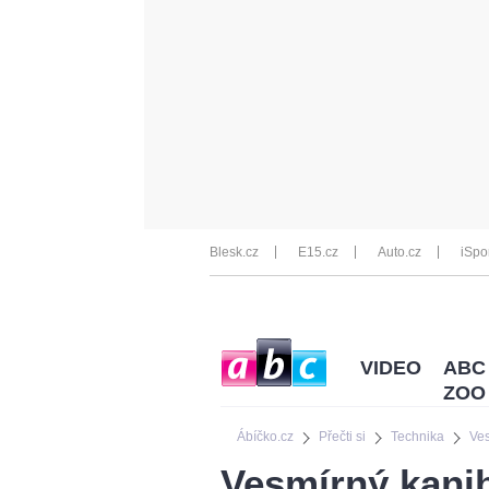
Blesk.cz
E15.cz
Auto.cz
iSpo
VIDEO
ABC
ZOO
Ábíčko.cz
Přečti si
Technika
Ve
Vesmírný kanib