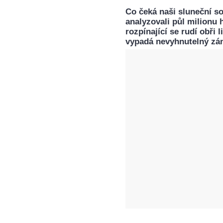
Co čeká naši sluneční so
analyzovali půl milionu h
rozpínající se rudí obři 
vypadá nevyhnutelný zán