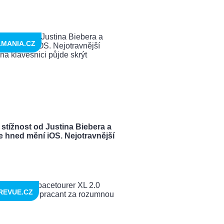
LMANIA.CZ
 stížnost od Justina Biebera a
e hned mění iOS. Nejotravnější
REVUE.CZ