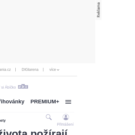
nia.cz
DIGIarena
více
 si Ábíčko
řihovánky
PREMIUM+
nety
Přihlášení
ivota požírají