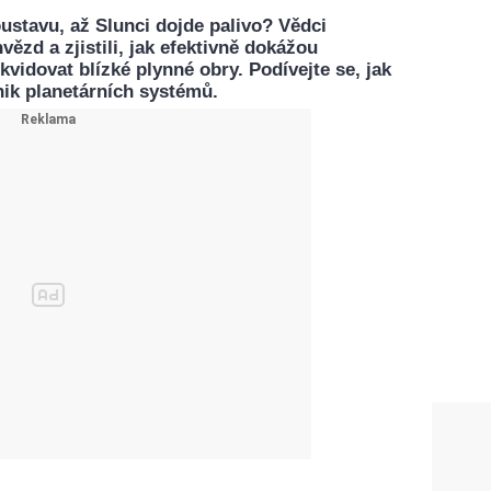
ustavu, až Slunci dojde palivo? Vědci
vězd a zjistili, jak efektivně dokážou
likvidovat blízké plynné obry. Podívejte se, jak
ik planetárních systémů.