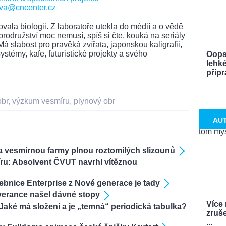
ova@cncenter.cz
vala biologii. Z laboratoře utekla do médií a o vědě
brodružství moc nemusí, spíš si čte, kouká na seriály
á slabost pro pravěká zvířata, japonskou kaligrafii,
stémy, kafe, futuristické projekty a svého
Oops
lehké
připra
obr
,
výzkum vesmíru
,
plynový obr
AU
a vesmírnou farmy plnou roztomilých slizounů
ru: Absolvent ČVUT navrhl vítěznou
vebnice Enterprise z Nové generace je tady
verance našel dávné stopy
Více
Jaké má složení a je „temná“ periodická tabulka?
zruš
...