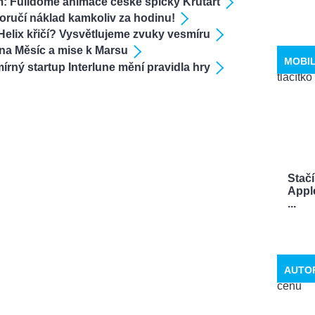
um: Fulldome animace české špičky Krutart
doručí náklad kamkoliv za hodinu!
Helix křičí? Vysvětlujeme zvuky vesmíru
na Měsíc a mise k Marsu
MOBI
írný startup Interlune mění pravidla hry
Stačí
Appl
...
AUTO