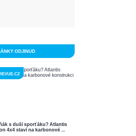
LÁNKY ODJINUD
REVUE.CZ
ňák s duší sporťáku? Atlantis
n 4x4 staví na karbonové ...