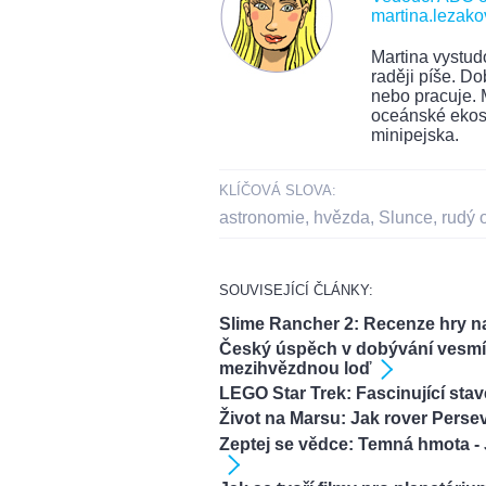
martina.lezak
Martina vystudo
raději píše. Do
nebo pracuje. M
oceánské ekosy
minipejska.
KLÍČOVÁ SLOVA:
astronomie
,
hvězda
,
Slunce
,
rudý 
SOUVISEJÍCÍ ČLÁNKY:
Slime Rancher 2: Recenze hry n
Český úspěch v dobývání vesmí
mezihvězdnou loď
LEGO Star Trek: Fascinující sta
Život na Marsu: Jak rover Perse
Zeptej se vědce: Temná hmota - 