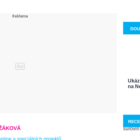
DOU
Ukáz
na Ne
RECE
EŽÁKOVÁ
line a speciálních projektů