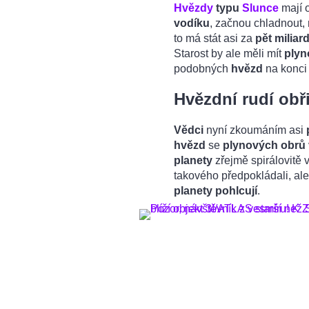
Hvězdy
typu
Slunce
mají 
vodíku
, začnou chladnout, 
to má stát asi za
pět miliard
Starost by ale měli mít
plyn
podobných
hvězd
na konci 
Hvězdní rudí obři
Vědci
nyní zkoumáním asi
hvězd
se
plynových obrů
planety
zřejmě spirálovitě 
takového předpokládali, ale 
planety pohlcují
.