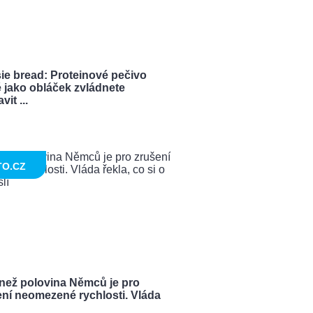
ie bread: Proteinové pečivo
 jako obláček zvládnete
vit ...
TO.CZ
 než polovina Němců je pro
ení neomezené rychlosti. Vláda