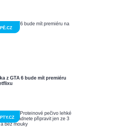
PĚ.CZ
ka z GTA 6 bude mít premiéru
tflixu
PTY.CZ