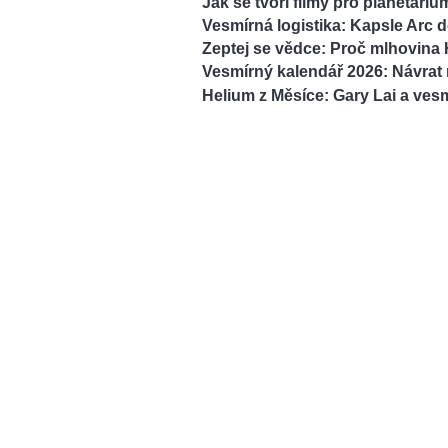
Jak se tvoří filmy pro planetári
Vesmírná logistika: Kapsle Arc 
Zeptej se vědce: Proč mlhovina 
Vesmírný kalendář 2026: Návrat 
Helium z Měsíce: Gary Lai a vesm