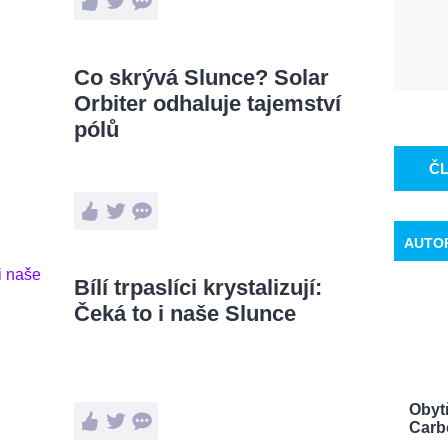
Co skrývá Slunce? Solar
Orbiter odhaluje tajemství
pólů
Č
AUTO
Bílí trpaslíci krystalizují:
Čeká to i naše Slunce
Obyt
Carbo