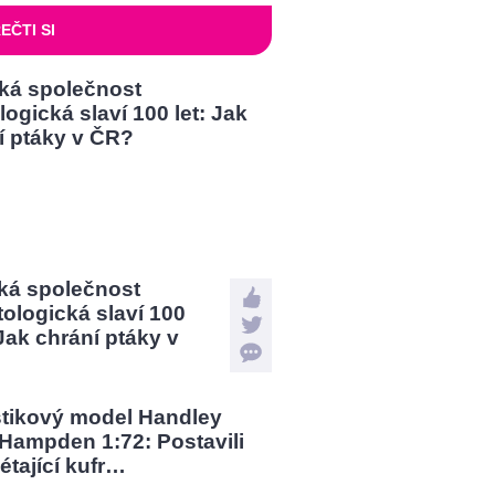
EČTI SI
ká společnost
tologická slaví 100
 Jak chrání ptáky v
?