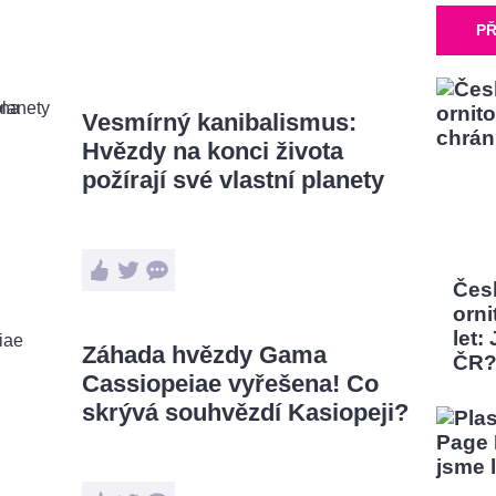
PŘ
Vesmírný kanibalismus:
Hvězdy na konci života
požírají své vlastní planety
Čes
orni
let:
Záhada hvězdy Gama
ČR
Cassiopeiae vyřešena! Co
skrývá souhvězdí Kasiopeji?