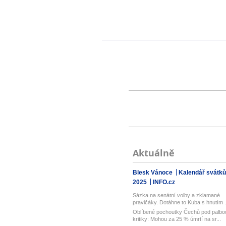
Aktuálně
Blesk Vánoce
Kalendář svátků
2025
INFO.cz
Sázka na senátní volby a zklamané
pravičáky. Dotáhne to Kuba s hnutím .
Oblíbené pochoutky Čechů pod palbo
kritiky: Mohou za 25 % úmrtí na sr...