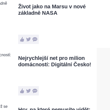
Život jako na Marsu v nové
základně NASA
Nejrychlejší net pro milion
domácností: Digitální Česko!
Hry, na které nemusíte vidět: