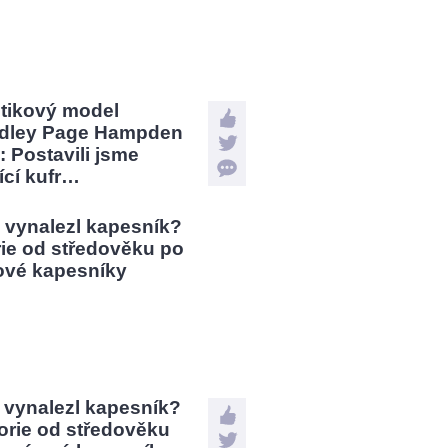
stikový model
dley Page Hampden
: Postavili jsme
jící kufr…
 vynalezl kapesník?
orie od středověku