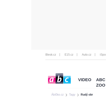
Blesk.cz
E15.cz
Auto.cz
iSpo
VIDEO
ABC
ZOO
Ábíčko.cz
Tagy
Rudý obr