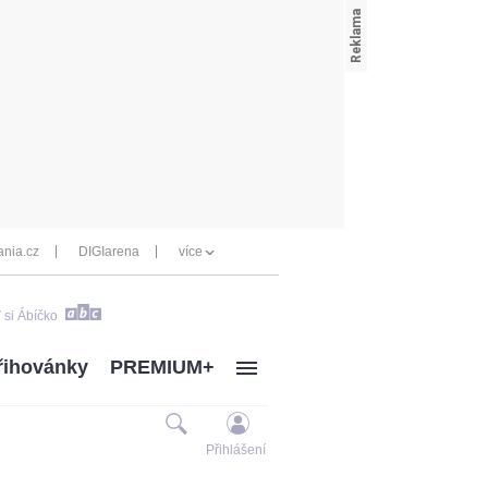
nia.cz
DIGIarena
více
 si Ábíčko
řihovánky
PREMIUM+
Přihlášení