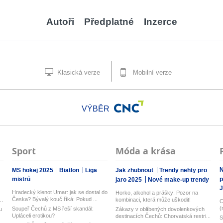
Autoři
Předplatné
Inzerce
Klasická verze
Mobilní verze
VÝBĚR
Sport
Móda a krása
N
MS hokej 2025
Biatlon
Liga
Jak zhubnout
Trendy nehty pro
mistrů
p
jaro 2025
Nové make-up trendy
J
Hradecký klenot Umar: jak se dostal do
Horko, alkohol a prášky: Pozor na
Česka? Bývalý kouč říká: Pokud ...
..
kombinaci, která může uškodit!
C
(
Soupeř Čechů z MS řeší skandál:
u
Zákazy v oblíbených dovolenkových
Upláceli erotikou?
destinacích Čechů: Chorvatská restri...
S