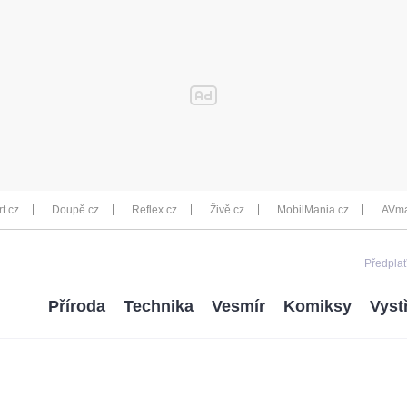
rt.cz
Doupě.cz
Reflex.cz
Živě.cz
MobilMania.cz
AVma
Předplať
Příroda
Technika
Vesmír
Komiksy
Vyst