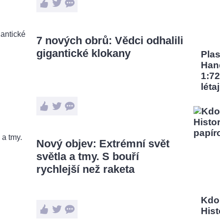
7 nových obrů: Vědci odhalili
gigantické klokany
Pla
Han
1:72
léta
Nový objev: Extrémní svět
světla a tmy. S bouří
rychlejší než raketa
Kdo
Hist