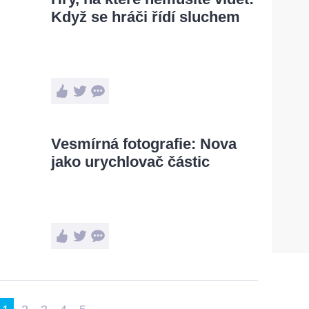
Když se hráči řídí sluchem
Vesmírná fotografie: Nova
jako urychlovač částic