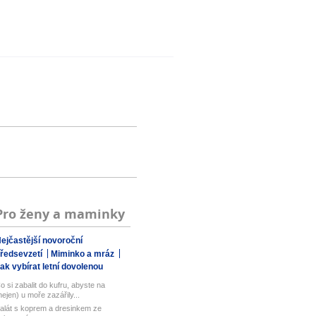
Pro ženy a maminky
ejčastější novoroční
ředsevzetí
Miminko a mráz
ak vybírat letní dovolenou
o si zabalit do kufru, abyste na
nejen) u moře zazářily...
alát s koprem a dresinkem ze