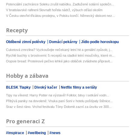
Potenciální zachránce Soleku zrušil nabídku. Zadlužené solární společn...
V bratislavské rafinerii Slovnaft hořela nádrž, výbuch otřásl okolím
V Česku otevřel třicátou prodejnu, v Polsku končí. Německý diskont nez...
Recepty
Oblíbené zimní polévky
Domácí pekárny
Jídlo podle horoskopu
Cuketová zmrzlina? Vyzkoušejte nečekaný letní hit a geniální způsob, j...
Rychlé buchty s broskvemi: 5 receptů na sladké letní moučníky, které m...
Oopsie bread: Proteinové pečivo lehké jako obláček zvládnete připravit...
Hobby a zábava
BLESK Tlapky
Divoký kačer
Netflix filmy a seriály
Tipy na víkend: Harry Potter na výstavě! Folklor, bitvy i setkání vodn...
Přibývá paniky na dovolené: Vnuka paní Soni v hotelu poštípaly štěnice...
Sraz v šest ráno. Vrchol festivalu Tóny Dolomit zazní za úsvitu ve 300...
Pro generaci Z
#inspirace
#wellbeing
#news