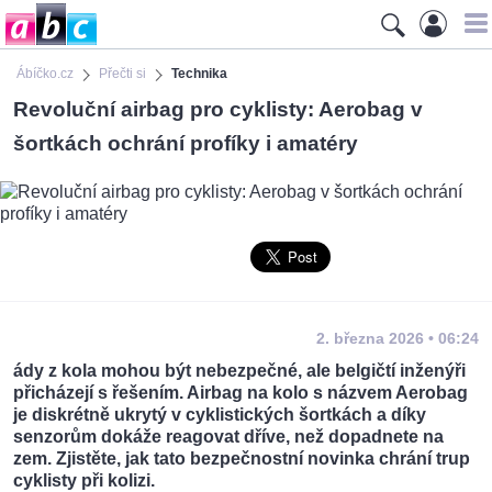
Ábíčko.cz
Přečti si
Technika
Revoluční airbag pro cyklisty: Aerobag v
šortkách ochrání profíky i amatéry
2. března 2026 • 06:24
ády z kola mohou být nebezpečné, ale belgičtí inženýři
přicházejí s řešením. Airbag na kolo s názvem Aerobag
je diskrétně ukrytý v cyklistických šortkách a díky
senzorům dokáže reagovat dříve, než dopadnete na
zem. Zjistěte, jak tato bezpečnostní novinka chrání trup
cyklisty při kolizi.