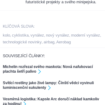
futuristické projekty a svého minipejska.
KLÍČOVÁ SLOVA:
kolo
cyklistika
vynález
nový vynález
moderní vynález
,
,
,
,
,
technologické novinky
airbag
Aerobag
,
,
SOUVISEJÍCÍ ČLÁNKY:
Michelin rozřezal svého maskota: Nová nafukovací
plachta šetří palivo
Svítící rostliny jako živé lampy: Čínští vědci vyvinuli
luminiscenční sukulenty
Vesmírná logistika: Kapsle Arc doručí náklad kamkoliv
za hodinu!