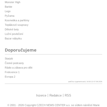
Monster High
Barbie
Lego
Pyžama
Kosmetika a parfémy
Teplákové soupravy
Dětské boty
Ložní povlečení
Bazar nábytku
Doporučujeme
Starjob
České podcasty
Rádio a zábava pro děti
Frekvence 1
Evropa 2
patička vygenerovaná: 16:50:13 07.08.2026
Inzerce
Redakce
RSS
© 2001 - 2026 Copyright
CZECH NEWS CENTER a.s.
se sídlem náměstí Marie