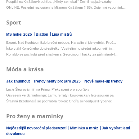
Pospíšil na Knížákově pohřbu: „Nikdy se nebál.“ Zmínil napjaté vztahy ...
ONLINE: Poslední rozloučení s Milanem Knížákem (†86): Dojemné vzpomínk...
Sport
MS hokej 2025
Biatlon
Liga mistrů
Expert: Nad Kuchtou nikdo brečet nebude, Haraslín si jde vydělat. Proč...
Ícko vtáhl Konečného do přestřelky! Vystřelím ho přední rukou, věří in...
Ronaldo se pochlubil před sňatkem s Georginou: Hračky za půl miliardy!...
Móda a krása
Jak zhubnout
Trendy nehty pro jaro 2025
Nové make-up trendy
Lucie Šlégrová míří na Primu. Překvapení pro sporťáky!
Osvěžení ve Schladmingu: Lamy, ferraty i koulovačka v létě jsou jen pá...
Šťastná Brzobohatá se pochlubila fotkou: Ondřej si neodpustil rýpanec
Pro ženy a maminky
Nejčastější novoroční předsevzetí
Miminko a mráz
Jak vybírat letní
dovolenou