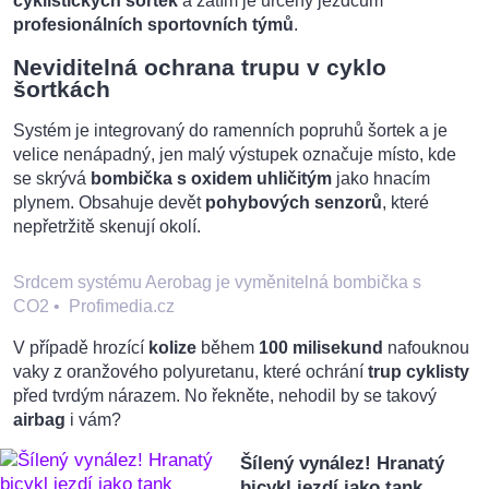
cyklistických šortek
a zatím je určený jezdcům
profesionálních sportovních týmů
.
Neviditelná ochrana trupu v cyklo
šortkách
Systém je integrovaný do ramenních popruhů šortek a je
velice nenápadný, jen malý výstupek označuje místo, kde
se skrývá
bombička s oxidem uhličitým
jako hnacím
plynem. Obsahuje devět
pohybových senzorů
, které
nepřetržitě skenují okolí.
Srdcem systému Aerobag je vyměnitelná bombička s
CO2
•
Profimedia.cz
V případě hrozící
kolize
během
100 milisekund
nafouknou
vaky z oranžového polyuretanu, které ochrání
trup cyklisty
před tvrdým nárazem. No řekněte, nehodil by se takový
airbag
i vám?
Šílený vynález! Hranatý
bicykl jezdí jako tank