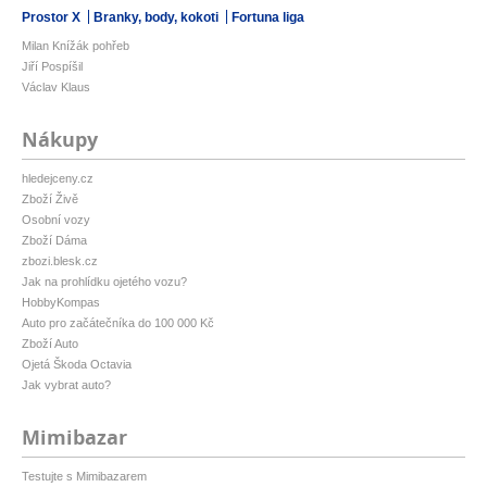
Prostor X
Branky, body, kokoti
Fortuna liga
Milan Knížák pohřeb
Jiří Pospíšil
Václav Klaus
Nákupy
hledejceny.cz
Zboží Živě
Osobní vozy
Zboží Dáma
zbozi.blesk.cz
Jak na prohlídku ojetého vozu?
HobbyKompas
Auto pro začátečníka do 100 000 Kč
Zboží Auto
Ojetá Škoda Octavia
Jak vybrat auto?
Mimibazar
Testujte s Mimibazarem