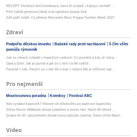
RECEPT: Perfektní letní kombinace, které tě zchladí, i kdybys nechtěl*...
Proč každá generace hledá svůj signature beauty look
Září patří módě: Co přinese Mercedes-Benz Prague Fashion Week SS27
Zdraví
Podpořte dětskou imunitu
Babské rady proti nachlazení
S čím vším
pomůže rýmovník
Jak se zdravě zchladit v tropických vedrech: Co pomáhá a kdy už riskuj...
Úpal a úžeh: Jak je poznat a jak se z nich rychle vyléčit
Parazité v nás: Kterým se u nás líbí a kde v našem těle je můžeme nají...
Pro nejmenší
Mourissonova poradna
Komiksy
Festival ABC
Kdo vynalezl kapesník? Historie od středověku po papírové kapesníky
Ghost Recon Wildlands dostal vylepšení a novou misi. Starší díl Ubisof...
Quake ke 30. narozeninám dostal novou epizodu zdarma. Dawn of the Mach...
Video