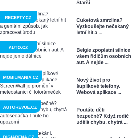
Starší ...
RECEPTY.CZ
Cuketová zmrzlina?
Vyzkoušejte nečekaný
letní hit a ...
AUTO.CZ
Belgie zpoplatní silnice
všem řidičům osobních
aut. A nejde ...
MOBILMANIA.CZ
Nový život pro
šuplíkové telefony.
Webová aplikace ...
AUTOREVUE.CZ
Poutáte děti
bezpečně? Když rodič
udělá chybu, chytrá ...
DIGIARENA.CZ