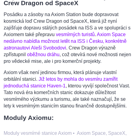
Crew Dragon od SpaceX
Posádku a zásoby na Axiom Station bude dopravovat
kosmická loď Crew Dragon od SpaceX, která již nyní
zajišťuje dopravu stálých posádek na ISS a ve spolupráci s
Axiomem také přepravu
vesmírných turistů
.
Axiom Space
nedávno nabídla možnost letět na ISS i Česku, konkrétně
astronautovi Aleši Svobodovi
. Crew Dragon výrazně
zpřístupnil
oběžnou dráhu
, což otevírá nové možnosti nejen
pro vědecké mise, ale i pro komerční projekty.
Axiom však není jedinou firmou, která plánuje vlastní
orbitální stanici.
Již letos by mohla do vesmíru zamířit
jednoduchá stanice Haven-1
, kterou vyvíjí společnost Vast.
Tato nová éra komerčních stanic dokazuje důležitost
vesmírného výzkumu a turismu, ale také naznačují, že se
lety k vesmírným stanicím stanou finančně dostupnějšími.
Moduly Axiomu:
Moduly vesmírné stanice Axiom
•
Axiom Space, SpaceX,