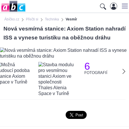
Ábíčko.cz
Přečti si
Technika
Vesmír
Nová vesmírná stanice: Axiom Station nahradí
ISS a vynese turistiku na oběžnou dráhu
6
FOTOGRAFIÍ