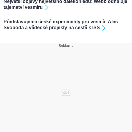
Největší objevy největšího dalekohledu: Webb odhaluje
tajemství vesmíru
Představujeme české experimenty pro vesmír: Aleš
Svoboda a vědecké projekty na cestě k ISS