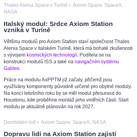
Thales Alenia Space v Turíně
•
Axiom Space, SpaceX,
NASA
Italský modul: Srdce Axiom Station
vzniká v Turíně
Většinu modulů pro Axiom Station staví společnost Thales
Alenia Space v italském Turíně, která má bohaté zkušenosti
s vývojem
kosmických technologií
. Podílela se na
konstrukci modulů ISS a také na
navigačním systému
Galileo
.
Práce na modulu AxPPTM již začaly, přičemž jsou
využívány komponenty původně určené pro obytné moduly.
Na konci letošního roku by se měl modul přesunout do
Houstonu, kde proběhne montáž jeho vnitřních částí. Start
modulu je aktuálně plánován na rok 2027.
Deorbitální loď
•
Axiom Space, SpaceX, NASA
Dopravu lidí na Axiom Station zajistí