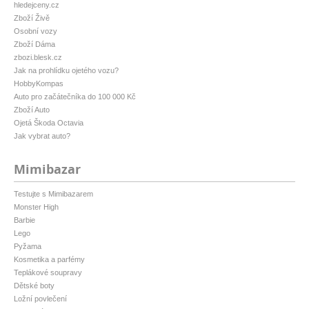
hledejceny.cz
Zboží Živě
Osobní vozy
Zboží Dáma
zbozi.blesk.cz
Jak na prohlídku ojetého vozu?
HobbyKompas
Auto pro začátečníka do 100 000 Kč
Zboží Auto
Ojetá Škoda Octavia
Jak vybrat auto?
Mimibazar
Testujte s Mimibazarem
Monster High
Barbie
Lego
Pyžama
Kosmetika a parfémy
Teplákové soupravy
Dětské boty
Ložní povlečení