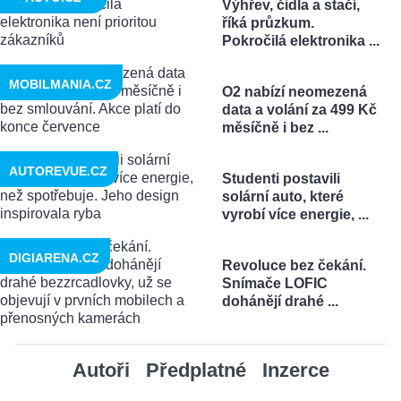
Výhřev, čidla a stačí,
říká průzkum.
Pokročilá elektronika ...
MOBILMANIA.CZ
O2 nabízí neomezená
data a volání za 499 Kč
měsíčně i bez ...
AUTOREVUE.CZ
Studenti postavili
solární auto, které
vyrobí více energie, ...
DIGIARENA.CZ
Revoluce bez čekání.
Snímače LOFIC
dohánějí drahé ...
Autoři
Předplatné
Inzerce