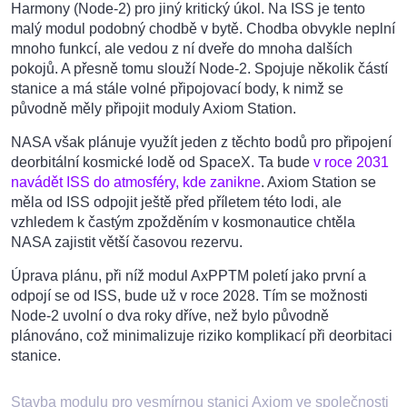
Harmony (Node-2) pro jiný kritický úkol. Na ISS je tento
malý modul podobný chodbě v bytě. Chodba obvykle neplní
mnoho funkcí, ale vedou z ní dveře do mnoha dalších
pokojů. A přesně tomu slouží Node-2. Spojuje několik částí
stanice a má stále volné připojovací body, k nimž se
původně měly připojit moduly Axiom Station.
NASA však plánuje využít jeden z těchto bodů pro připojení
deorbitální kosmické lodě od SpaceX. Ta bude
v roce 2031
navádět ISS do atmosféry, kde zanikne
. Axiom Station se
měla od ISS odpojit ještě před příletem této lodi, ale
vzhledem k častým zpožděním v kosmonautice chtěla
NASA zajistit větší časovou rezervu.
Úprava plánu, při níž modul AxPPTM poletí jako první a
odpojí se od ISS, bude už v roce 2028. Tím se možnosti
Node-2 uvolní o dva roky dříve, než bylo původně
plánováno, což minimalizuje riziko komplikací při deorbitaci
stanice.
Stavba modulu pro vesmírnou stanici Axiom ve společnosti