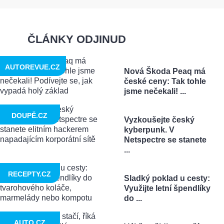
ČLÁNKY ODJINUD
AUTOREVUE.CZ
Nová Škoda Peaq má
české ceny: Tak tohle
jsme nečekali! ...
DOUPĚ.CZ
Vyzkoušejte český
kyberpunk. V
Netspectre se stanete
...
RECEPTY.CZ
Sladký poklad u cesty:
Využijte letní špendlíky
do ...
AUTO.CZ