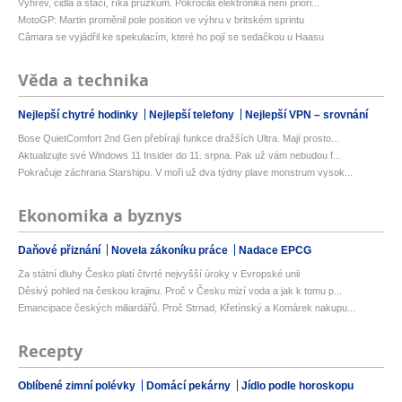
Výhřev, čidla a stačí, říká průzkum. Pokročilá elektronika není priori...
MotoGP: Martin proměnil pole position ve výhru v britském sprintu
Câmara se vyjádřil ke spekulacím, které ho pojí se sedačkou u Haasu
Věda a technika
Nejlepší chytré hodinky
Nejlepší telefony
Nejlepší VPN – srovnání
Bose QuietComfort 2nd Gen přebírají funkce dražších Ultra. Mají prosto...
Aktualizujte své Windows 11 Insider do 11. srpna. Pak už vám nebudou f...
Pokračuje záchrana Starshipu. V moři už dva týdny plave monstrum vysok...
Ekonomika a byznys
Daňové přiznání
Novela zákoníku práce
Nadace EPCG
Za státní dluhy Česko platí čtvrté nejvyšší úroky v Evropské unii
Děsivý pohled na českou krajinu. Proč v Česku mizí voda a jak k tomu p...
Emancipace českých miliardářů. Proč Strnad, Křetínský a Komárek nakupu...
Recepty
Oblíbené zimní polévky
Domácí pekárny
Jídlo podle horoskopu