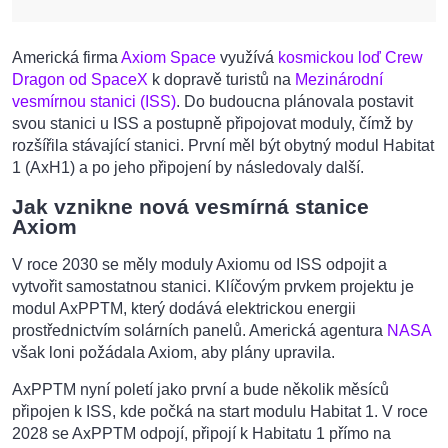
Americká firma
Axiom Space
využívá
kosmickou loď Crew
Dragon od SpaceX
k dopravě turistů na
Mezinárodní
vesmírnou stanici (ISS)
. Do budoucna plánovala postavit
svou stanici u ISS a postupně připojovat moduly, čímž by
rozšířila stávající stanici. První měl být obytný modul Habitat
1 (AxH1) a po jeho připojení by následovaly další.
Jak vznikne nová vesmírná stanice
Axiom
V roce 2030 se měly moduly Axiomu od ISS odpojit a
vytvořit samostatnou stanici. Klíčovým prvkem projektu je
modul AxPPTM, který dodává elektrickou energii
prostřednictvím solárních panelů. Americká agentura
NASA
však loni požádala Axiom, aby plány upravila.
AxPPTM nyní poletí jako první a bude několik měsíců
připojen k ISS, kde počká na start modulu Habitat 1. V roce
2028 se AxPPTM odpojí, připojí k Habitatu 1 přímo na