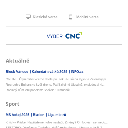
Klasická verze
Mobilní verze
VÝBĚR
Aktuálně
Blesk Vánoce
Kalendář svátků 2025
INFO.cz
ONLINE: Čtyři mrtví včetně dítěte po útoku Rusů na Kyjev a Zelenskyj v...
Rozruch v Bulharsku kvůli dronu: Patřil zřejmě Ukrajině, explodoval ki...
Rodinný dům lehl popelem: Shořelo 10 milionů!
Sport
MS hokej 2025
Biatlon
Liga mistrů
Kritický Priske: Nepřijatelné, tohle nestačí. Změny? Omlouvám se, nedo...
SESTŘIHY: Divočina v Teplicích, další ztráta Sparty. Liberec vyhrál, Z...