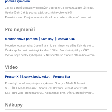
pomůže rýmovník
Jak se zdravě zchladit v tropických vedrech: Co pomáhá a kdy už riskuj...
Úpal a úžeh: Jak je poznat a jak se z nich rychle vyléčit
Parazité v nás: Kterým se u nás líbí a kde v našem těle je můžeme nají...
Pro nejmenší
Mourissonova poradna
Komiksy
Festival ABC
Mourrisonova poradna: Jsem líná a nic se mi nechce dělat: Kdy jde o ún...
Česká společnost ornitologická slaví 100 let: Jak chrání ptáky v ČR?
Vyzkoušejte český kyberpunk. V Netspectre se stanete elitním hackerem ...
Video
Prostor X
Branky, body, kokoti
Fortuna liga
Priske byl hodně nespokojen s výkonem Sparty v Mladé Boleslavi
SESTŘIH: Mladá Boleslav - Sparta 2:0. Bezzubí Letenští opět ztratili. ...
SESTŘIH: Zlín - Bohemians 0:2. Klokani mají první výhru, premiérovou t...
Nákupy