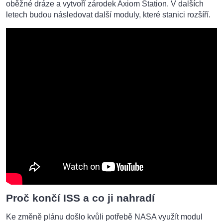
oběžné dráze a vytvoří zárodek Axiom Station. V dalších
letech budou následovat další moduly, které stanici rozšíří.
Proč končí ISS a co ji nahradí
Ke změně plánu došlo kvůli potřebě NASA využít modul