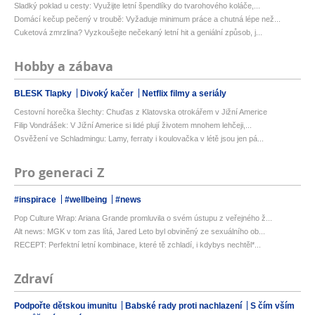
Sladký poklad u cesty: Využijte letní špendlíky do tvarohového koláče,...
Domácí kečup pečený v troubě: Vyžaduje minimum práce a chutná lépe než...
Cuketová zmrzlina? Vyzkoušejte nečekaný letní hit a geniální způsob, j...
Hobby a zábava
BLESK Tlapky
Divoký kačer
Netflix filmy a seriály
Cestovní horečka šlechty: Chuďas z Klatovska otrokářem v Jižní Americe
Filip Vondrášek: V Jižní Americe si lidé plují životem mnohem lehčeji,...
Osvěžení ve Schladmingu: Lamy, ferraty i koulovačka v létě jsou jen pá...
Pro generaci Z
#inspirace
#wellbeing
#news
Pop Culture Wrap: Ariana Grande promluvila o svém ústupu z veřejného ž...
Alt news: MGK v tom zas lítá, Jared Leto byl obviněný ze sexuálního ob...
RECEPT: Perfektní letní kombinace, které tě zchladí, i kdybys nechtěl*...
Zdraví
Podpořte dětskou imunitu
Babské rady proti nachlazení
S čím vším