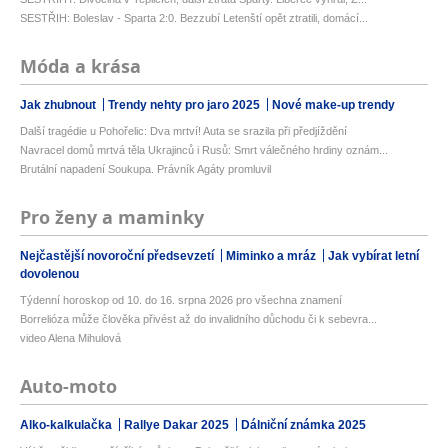
SESTŘIH: Boleslav - Sparta 2:0. Bezzubí Letenští opět ztratili, domácí...
Móda a krása
Jak zhubnout
Trendy nehty pro jaro 2025
Nové make-up trendy
Další tragédie u Pohořelic: Dva mrtví! Auta se srazila při předjíždění
Navracel domů mrtvá těla Ukrajinců i Rusů: Smrt válečného hrdiny oznám...
Brutální napadení Soukupa. Právník Agáty promluvil
Pro ženy a maminky
Nejčastější novoroční předsevzetí
Miminko a mráz
Jak vybírat letní
dovolenou
Týdenní horoskop od 10. do 16. srpna 2026 pro všechna znamení
Borrelióza může člověka přivést až do invalidního důchodu či k sebevra...
video Alena Mihulová
Auto-moto
Alko-kalkulačka
Rallye Dakar 2025
Dálniční známka 2025