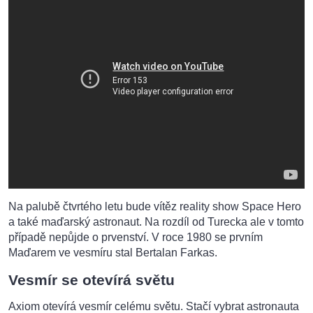
Na palubě čtvrtého letu bude vítěz reality show Space Hero
a také maďarský astronaut. Na rozdíl od Turecka ale v tomto
případě nepůjde o prvenství. V roce 1980 se prvním
Maďarem ve vesmíru stal Bertalan Farkas.
Vesmír se otevírá světu
Axiom otevírá vesmír celému světu. Stačí vybrat astronauta