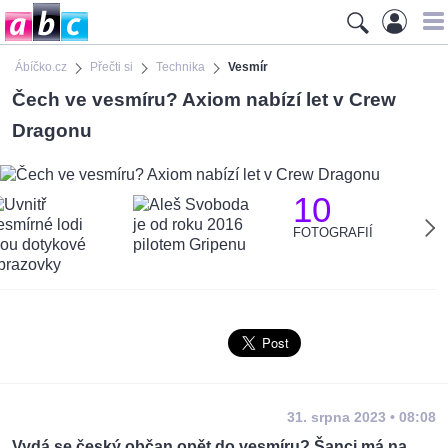
Ábíčko.cz
Přečti si
Technika
Vesmír
Čech ve vesmíru? Axiom nabízí let v Crew
Dragonu
10
FOTOGRAFIÍ
31. srpna 2023 • 08:08
Vydá se český občan opět do vesmíru? Šanci má na