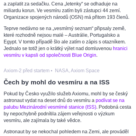
a zaplatit za sedačku. Cena „letenky“ se odhaduje na
miliardu korun. Ve vesmíru zatím byli zástupci 44 zemí.
Organizace spojených národů (OSN) má přitom 193 členů.
Teprve nedávno se na „vesmírný seznam“ připsaly země,
které rozhodně nejsou malé – Austrálie, Portugalsko a
Egypt. V tomto případě šlo ale zatím o zápis s otazníkem.
Jednalo se totiž jen o krátký výlet nad domluvenou
hranici
vesmíru v kapsli od společnosti Blue Origin
.
Axiom-2 před startem
•
NASA, Axiom Space
Čech by mohl do vesmíru a na ISS
Pokud by Česko využilo služeb Axiomu, mohl by se český
astronaut vydat na deset dnů do vesmíru a
podívat se na
palubu Mezinárodní vesmírné stanice (ISS)
. Podobná cesta
by nepochybně podnítila zájem veřejnosti o výzkum
vesmíru, ale zajímala by také vědce.
Astronaut by se nekochal pohledem na Zemi, ale prováděl