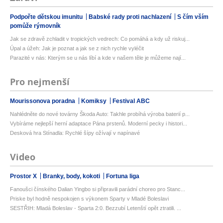
Podpořte dětskou imunitu
Babské rady proti nachlazení
S čím vším
pomůže rýmovník
Jak se zdravě zchladit v tropických vedrech: Co pomáhá a kdy už riskuj...
Úpal a úžeh: Jak je poznat a jak se z nich rychle vyléčit
Parazité v nás: Kterým se u nás líbí a kde v našem těle je můžeme nají...
Pro nejmenší
Mourissonova poradna
Komiksy
Festival ABC
Nahlédněte do nové továrny Škoda Auto: Takhle probíhá výroba baterií p...
Vybíráme nejlepší herní adaptace Pána prstenů. Moderní pecky i histori...
Desková hra Stínadla: Rychlé šípy ožívají v napínavé
Video
Prostor X
Branky, body, kokoti
Fortuna liga
Fanoušci čínského Dalian Yingbo si připravili parádní choreo pro Stanc...
Priske byl hodně nespokojen s výkonem Sparty v Mladé Boleslavi
SESTŘIH: Mladá Boleslav - Sparta 2:0. Bezzubí Letenští opět ztratili. ...