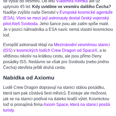
se vydal do vesmíru. Od letu
Vladimíra Remka
ale už
uplynulo 45 let.
Kdy uvidíme ve vesmíru dalšího Čecha?
Naděje zvýšilo naše členství v
Evropské kosmické agentuře
(ESA). Vloni se mezi její astronauty dostal český vojenský
pilot Aleš Svoboda
. Jeho šance jsou ale zatím spíše malé.
Je v pozici náhradníka a ESA navíc nemá vlastní kosmickou
loď.
Evropští astronauti létají na
Mezinárodní vesmírnou stanici
(ISS)
v
kosmických lodích Crew Dragon od SpaceX
, a to
většinou nikoliv na krátkou cestu, ale jsou přímo členy
posádky ISS. Nedávno se však pro Svobodu (nebo jiného
Čecha) otevřela ještě druhá cesta.
Nabídka od Axiomu
Lodě Crew Dragon dopravují na stanici stálou posádku,
která tam pak zůstává šest měsíců. Existuje ale možnost,
jak se na stanici podívat na daleko kratší výlet. Kosmickou
loď si pronajímá firma
Axiom Space, která na stanici posílá
turisty.