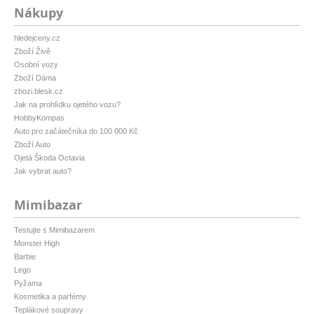
Nákupy
hledejceny.cz
Zboží Živě
Osobní vozy
Zboží Dáma
zbozi.blesk.cz
Jak na prohlídku ojetého vozu?
HobbyKompas
Auto pro začátečníka do 100 000 Kč
Zboží Auto
Ojetá Škoda Octavia
Jak vybrat auto?
Mimibazar
Testujte s Mimibazarem
Monster High
Barbie
Lego
Pyžama
Kosmetika a parfémy
Teplákové soupravy