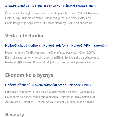
Alko-kalkulačka
Rallye Dakar 2025
Dálniční známka 2025
Češi bodovali v nejtěžším enduro závodě planety. Znáte Red Bull Romani...
Moto2: Filip Salač se ve Velké Británii raduje ze své první výhry kari...
Podle Bergera je boj o letošní titul stále otevřený. Rakušan připomíná...
Věda a technika
Nejlepší chytré hodinky
Nejlepší telefony
Nejlepší VPN – srovnání
Nové nabíječky AlzaPower jsou maličké, přesto poskytují výkon 100 W
Další dinosaurus vyhyne. Microsoft předělává Správu tisku ve Windows 1...
Nejdetailnější záběry Slunce odhalují dosud nespatřené plazmové víry n...
Ekonomika a byznys
Daňové přiznání
Novela zákoníku práce
Nadace EPCG
Příhraniční obchody už nejsou jen o cigaretách a alkoholu. Češi do nic...
Fotoaparát po dědovi může mít cenu auta. Rozhoduje jediný detail, kter...
Že lidé chtějí kombíky? Luxusní Volva V90 leží v autosalonech s milion...
Recepty