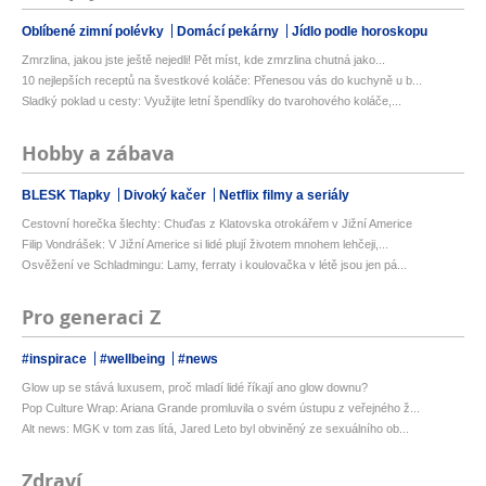
Oblíbené zimní polévky
Domácí pekárny
Jídlo podle horoskopu
Zmrzlina, jakou jste ještě nejedli! Pět míst, kde zmrzlina chutná jako...
10 nejlepších receptů na švestkové koláče: Přenesou vás do kuchyně u b...
Sladký poklad u cesty: Využijte letní špendlíky do tvarohového koláče,...
Hobby a zábava
BLESK Tlapky
Divoký kačer
Netflix filmy a seriály
Cestovní horečka šlechty: Chuďas z Klatovska otrokářem v Jižní Americe
Filip Vondrášek: V Jižní Americe si lidé plují životem mnohem lehčeji,...
Osvěžení ve Schladmingu: Lamy, ferraty i koulovačka v létě jsou jen pá...
Pro generaci Z
#inspirace
#wellbeing
#news
Glow up se stává luxusem, proč mladí lidé říkají ano glow downu?
Pop Culture Wrap: Ariana Grande promluvila o svém ústupu z veřejného ž...
Alt news: MGK v tom zas lítá, Jared Leto byl obviněný ze sexuálního ob...
Zdraví