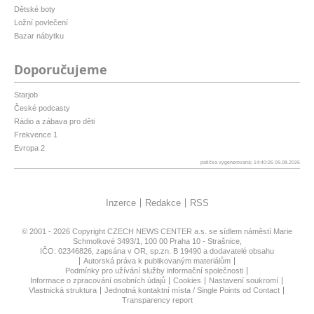
Dětské boty
Ložní povlečení
Bazar nábytku
Doporučujeme
Starjob
České podcasty
Rádio a zábava pro děti
Frekvence 1
Evropa 2
patička vygenerovaná: 14:40:26 09.08.2026
Inzerce
Redakce
RSS
© 2001 - 2026 Copyright
CZECH NEWS CENTER a.s.
se sídlem náměstí Marie
Schmolkové 3493/1, 100 00 Praha 10 - Strašnice,
IČO: 02346826, zapsána v OR, sp.zn. B 19490 a dodavatelé obsahu
Autorská práva k publikovaným materiálům
Podmínky pro užívání služby informační společnosti
Informace o zpracování osobních údajů
Cookies
Nastavení soukromí
Vlastnická struktura
Jednotná kontaktní místa / Single Points od Contact
Transparency report