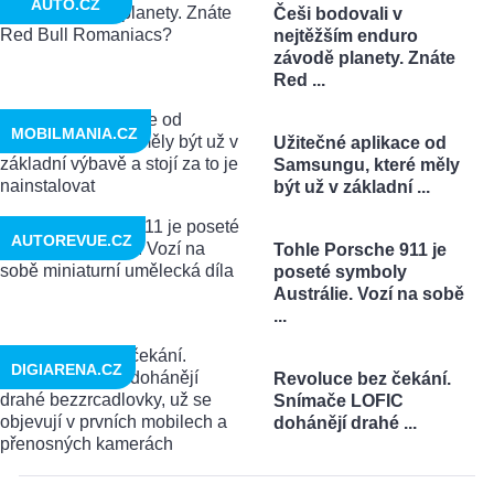
AUTO.CZ
Češi bodovali v
nejtěžším enduro
závodě planety. Znáte
Red ...
MOBILMANIA.CZ
Užitečné aplikace od
Samsungu, které měly
být už v základní ...
AUTOREVUE.CZ
Tohle Porsche 911 je
poseté symboly
Austrálie. Vozí na sobě
...
DIGIARENA.CZ
Revoluce bez čekání.
Snímače LOFIC
dohánějí drahé ...