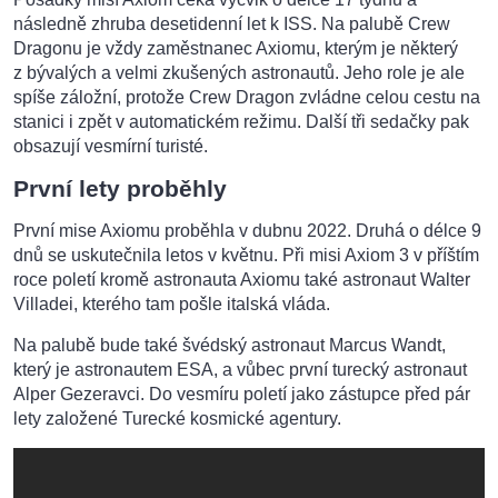
následně zhruba desetidenní let k ISS. Na palubě Crew
Dragonu je vždy zaměstnanec Axiomu, kterým je některý
z bývalých a velmi zkušených astronautů. Jeho role je ale
spíše záložní, protože Crew Dragon zvládne celou cestu na
stanici i zpět v automatickém režimu. Další tři sedačky pak
obsazují vesmírní turisté.
První lety proběhly
První mise Axiomu proběhla v dubnu 2022. Druhá o délce 9
dnů se uskutečnila letos v květnu. Při misi Axiom 3 v příštím
roce poletí kromě astronauta Axiomu také astronaut Walter
Villadei, kterého tam pošle italská vláda.
Na palubě bude také švédský astronaut Marcus Wandt,
který je astronautem ESA, a vůbec první turecký astronaut
Alper Gezeravci. Do vesmíru poletí jako zástupce před pár
lety založené Turecké kosmické agentury.