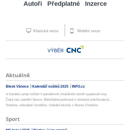
Autoři
Předplatné
Inzerce
Klasická verze
Mobilní verze
VÝBĚR
Aktuálně
Blesk Vánoce
Kalendář svátků 2025
INFO.cz
U Daniela Landy hořelo! V památkově chráněném domě vypalovali vosy
Čeká nás zatmění Slunce. Mimořádná podívaná v minulosti ovlivňovala bi...
Draisina, velocipéd i kostitřas: Unikátní bicykly v Muzeu Chodska
Sport