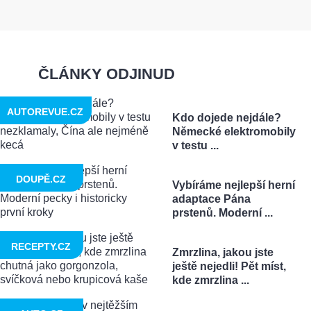
ČLÁNKY ODJINUD
AUTOREVUE.CZ
Kdo dojede nejdále?
Německé elektromobily
v testu ...
DOUPĚ.CZ
Vybíráme nejlepší herní
adaptace Pána
prstenů. Moderní ...
RECEPTY.CZ
Zmrzlina, jakou jste
ještě nejedli! Pět míst,
kde zmrzlina ...