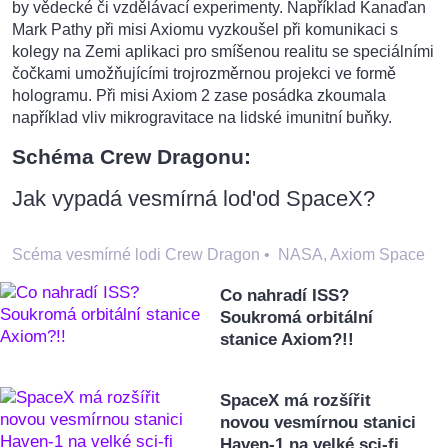
by vědecké či vzdělávací experimenty. Například Kanaďan
Mark Pathy při misi Axiomu vyzkoušel při komunikaci s
kolegy na Zemi aplikaci pro smíšenou realitu se speciálními
čočkami umožňujícími trojrozměrnou projekci ve formě
hologramu. Při misi Axiom 2 zase posádka zkoumala
například vliv mikrogravitace na lidské imunitní buňky.
Schéma Crew Dragonu:
Jak vypadá vesmírná lod'od SpaceX?
Scéma vesmírné lodi Crew Dragon
•
NASA, Axiom Space
Co nahradí ISS?
Soukromá orbitální
stanice Axiom?!!
SpaceX má rozšířit
novou vesmírnou stanici
Haven-1 na velké sci-fi