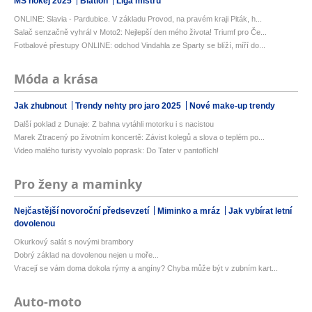
MS hokej 2025
Biatlon
Liga mistrů
ONLINE: Slavia - Pardubice. V základu Provod, na pravém kraji Piták, h...
Salač senzačně vyhrál v Moto2: Nejlepší den mého života! Triumf pro Če...
Fotbalové přestupy ONLINE: odchod Vindahla ze Sparty se blíží, míří do...
Móda a krása
Jak zhubnout
Trendy nehty pro jaro 2025
Nové make-up trendy
Další poklad z Dunaje: Z bahna vytáhli motorku i s nacistou
Marek Ztracený po životním koncertě: Závist kolegů a slova o teplém po...
Video malého turisty vyvolalo poprask: Do Tater v pantoflích!
Pro ženy a maminky
Nejčastější novoroční předsevzetí
Miminko a mráz
Jak vybírat letní
dovolenou
Okurkový salát s novými brambory
Dobrý základ na dovolenou nejen u moře...
Vracejí se vám doma dokola rýmy a angíny? Chyba může být v zubním kart...
Auto-moto