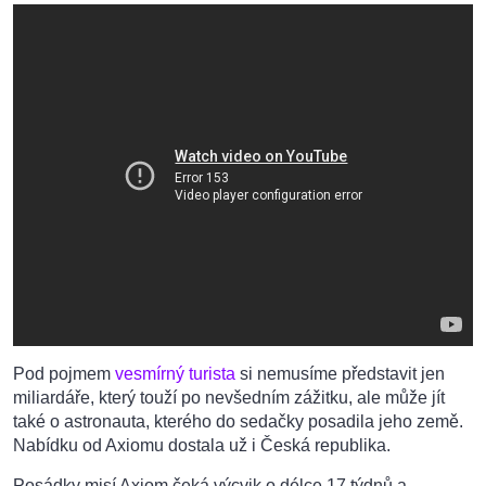
Pod pojmem
vesmírný turista
si nemusíme představit jen
miliardáře, který touží po nevšedním zážitku, ale může jít
také o astronauta, kterého do sedačky posadila jeho země.
Nabídku od Axiomu dostala už i Česká republika.
Posádky misí Axiom čeká výcvik o délce 17 týdnů a