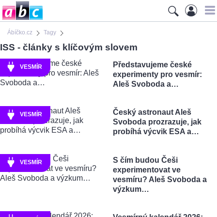
Ábíčko.cz
Tagy
ISS - články s klíčovým slovem
Představujeme české
VESMÍR
experimenty pro vesmír:
Aleš Svoboda a…
Český astronaut Aleš
VESMÍR
Svoboda prozrazuje, jak
probíhá výcvik ESA a…
S čím budou Češi
VESMÍR
experimentovat ve
vesmíru? Aleš Svoboda a
výzkum…