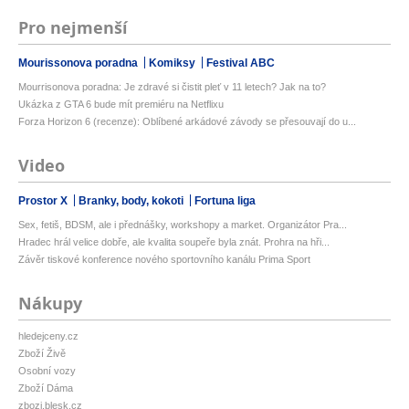
Pro nejmenší
Mourissonova poradna
Komiksy
Festival ABC
Mourrisonova poradna: Je zdravé si čistit pleť v 11 letech? Jak na to?
Ukázka z GTA 6 bude mít premiéru na Netflixu
Forza Horizon 6 (recenze): Oblíbené arkádové závody se přesouvají do u...
Video
Prostor X
Branky, body, kokoti
Fortuna liga
Sex, fetiš, BDSM, ale i přednášky, workshopy a market. Organizátor Pra...
Hradec hrál velice dobře, ale kvalita soupeře byla znát. Prohra na hři...
Závěr tiskové konference nového sportovního kanálu Prima Sport
Nákupy
hledejceny.cz
Zboží Živě
Osobní vozy
Zboží Dáma
zbozi.blesk.cz