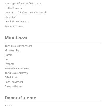
Jak na prohlídku ojetého vozu?
HobbyKompas
Auto pro začátečníka do 100 000 Kč
Zboží Auto
Ojetá Škoda Octavia
Jak vybrat auto?
Mimibazar
Testujte s Mimibazarem
Monster High
Barbie
Lego
Pyžama
Kosmetika a parfémy
Teplákové soupravy
Dětské boty
Ložní povlečení
Bazar nábytku
Doporučujeme