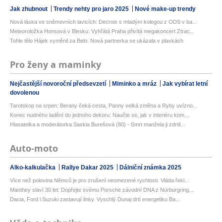
Jak zhubnout
Trendy nehty pro jaro 2025
Nové make-up trendy
Nová láska ve sněmovních lavicích: Decroix s mladým kolegou z ODS v ba...
Meteoroložka Honsová v Blesku: Vyhřátá Praha přivítá megakoncert Ztrac...
Tohle tělo Hájek vyměnil za Belo: Nová partnerka se ukázala v plavkách
Pro ženy a maminky
Nejčastější novoroční předsevzetí
Miminko a mráz
Jak vybírat letní
dovolenou
Tarotskop na srpen: Berany čeká cesta, Panny velká změna a Ryby uvízno...
Konec nudného ladění do jednoho dekoru: Naučte se, jak v interiéru kom...
Hlasatelka a moderátorka Saskia Burešová (80) - Smrt manžela ji zdrtil...
Auto-moto
Alko-kalkulačka
Rallye Dakar 2025
Dálniční známka 2025
Více než polovina Němců je pro zrušení neomezené rychlosti. Vláda řekl...
Manthey slaví 30 let: Dopřejte svému Porsche závodní DNA z Nürburgring...
Dacia, Ford i Suzuki zastavují linky. Vyschlý Dunaj drtí energetiku Ba...