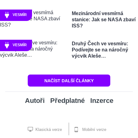
Mezinárodní vesmírná
VESMÍR
stanice: Jak se NASA zbaví
ISS?
Druhý Čech ve vesmíru:
VESMÍR
Podívejte se na náročný
výcvik Aleše…
NAČÍST DALŠÍ ČLÁNKY
Autoři
Předplatné
Inzerce
Klasická verze
Mobilní verze