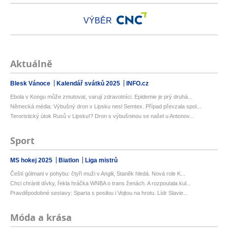
VÝBĚR
Aktuálně
Blesk Vánoce
Kalendář svátků 2025
INFO.cz
Ebola v Kongu může zmutovat, varují zdravotníci. Epidemie je prý druhá...
Německá média: Výbušný dron v Lipsku nesl Semtex. Případ převzala spol...
Teroristický útok Rusů v Lipsku!? Dron s výbušninou se našel u Antonov...
Sport
MS hokej 2025
Biatlon
Liga mistrů
Čeští gólmani v pohybu: čtyři muži v Anglii, Staněk hledá. Nová role K...
Chci chránit dívky, řekla hráčka WNBA o trans ženách. A rozpoutala kul...
Pravděpodobné sestavy: Sparta s posilou i Vojtou na hrotu. Lídr Slavie...
Móda a krása