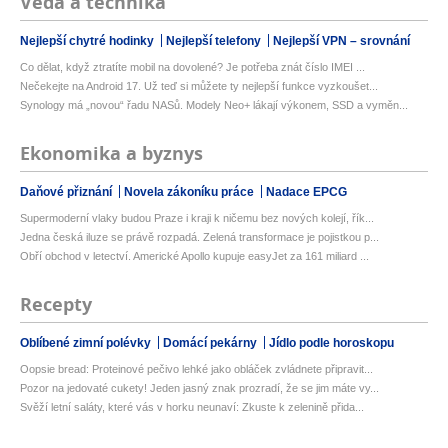
Věda a technika
Nejlepší chytré hodinky
Nejlepší telefony
Nejlepší VPN – srovnání
Co dělat, když ztratíte mobil na dovolené? Je potřeba znát číslo IMEI ...
Nečekejte na Android 17. Už teď si můžete ty nejlepší funkce vyzkoušet...
Synology má „novou“ řadu NASů. Modely Neo+ lákají výkonem, SSD a vyměn...
Ekonomika a byznys
Daňové přiznání
Novela zákoníku práce
Nadace EPCG
Supermoderní vlaky budou Praze i kraji k ničemu bez nových kolejí, řík...
Jedna česká iluze se právě rozpadá. Zelená transformace je pojistkou p...
Obří obchod v letectví. Americké Apollo kupuje easyJet za 161 miliard ...
Recepty
Oblíbené zimní polévky
Domácí pekárny
Jídlo podle horoskopu
Oopsie bread: Proteinové pečivo lehké jako obláček zvládnete připravit...
Pozor na jedovaté cukety! Jeden jasný znak prozradí, že se jim máte vy...
Svěží letní saláty, které vás v horku neunaví: Zkuste k zelenině přida...