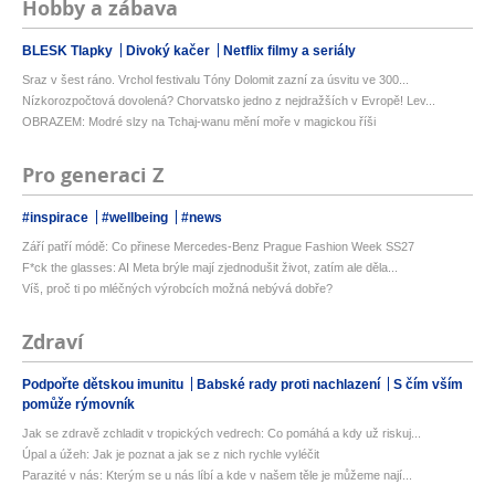
Hobby a zábava
BLESK Tlapky
Divoký kačer
Netflix filmy a seriály
Sraz v šest ráno. Vrchol festivalu Tóny Dolomit zazní za úsvitu ve 300...
Nízkorozpočtová dovolená? Chorvatsko jedno z nejdražších v Evropě! Lev...
OBRAZEM: Modré slzy na Tchaj-wanu mění moře v magickou říši
Pro generaci Z
#inspirace
#wellbeing
#news
Září patří módě: Co přinese Mercedes-Benz Prague Fashion Week SS27
F*ck the glasses: AI Meta brýle mají zjednodušit život, zatím ale děla...
Víš, proč ti po mléčných výrobcích možná nebývá dobře?
Zdraví
Podpořte dětskou imunitu
Babské rady proti nachlazení
S čím vším
pomůže rýmovník
Jak se zdravě zchladit v tropických vedrech: Co pomáhá a kdy už riskuj...
Úpal a úžeh: Jak je poznat a jak se z nich rychle vyléčit
Parazité v nás: Kterým se u nás líbí a kde v našem těle je můžeme nají...