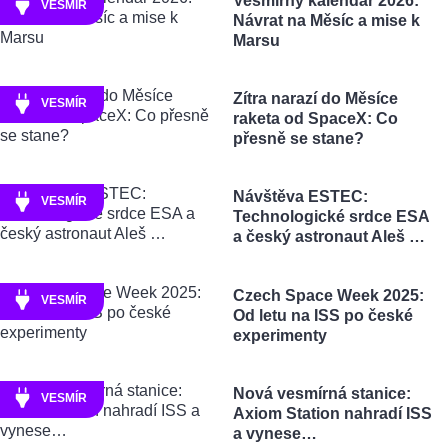
Vesmírný kalendář 2026:
VESMÍR
Návrat na Měsíc a mise k
Marsu
Zítra narazí do Měsíce
VESMÍR
raketa od SpaceX: Co
přesně se stane?
Návštěva ESTEC:
VESMÍR
Technologické srdce ESA
a český astronaut Aleš …
Czech Space Week 2025:
VESMÍR
Od letu na ISS po české
experimenty
Nová vesmírná stanice:
VESMÍR
Axiom Station nahradí ISS
a vynese…