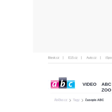
Blesk.cz
E15.cz
Auto.cz
iSpo
VIDEO
ABC
ZOO
Ábíčko.cz
Tagy
časopis ABC