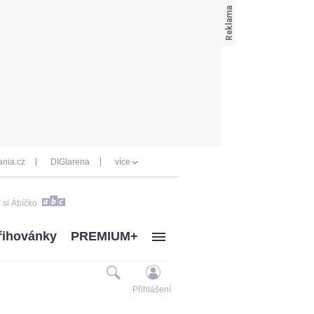
nia.cz
DIGIarena
více
 si Ábíčko
řihovánky
PREMIUM+
Přihlášení