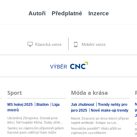
Autoři
Předplatné
Inzerce
Klasická verze
Mobilní verze
VÝBĚR
Sport
Móda a krása
N
MS hokej 2025
Biatlon
Liga
Jak zhubnout
Trendy nehty pro
mistrů
p
jaro 2025
Nové make-up trendy
J
Ubráněná Zbrojovka. Dostali jsme
Marek Ztracený po dvou letech příprav
lekci, řekl kapitán Klíma. Dulay přek...
naplnil amfiteátr: Kolaps na Let...
O
Samko se zájemcům připomněl gólem:
Nesnášíte pondělí? Vědci přišli se
R
Karviné jsem vděčný! Kam může
zajímavým vysvětlením
d
odejí...