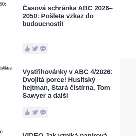
Časová schránka ABC 2026–
2050: Pošlete vzkaz do
budoucnosti!
Vystřihovánky v ABC 4/2026:
Dvojitá porce! Husitský
hejtman, Stará čistírna, Tom
Sawyer a další
VIDEO Jak vzniká papírová