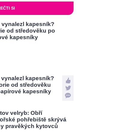
EČTI SI
 vynalezl kapesník?
orie od středověku
papírové kapesníky