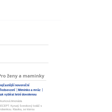
Pro ženy a maminky
ejčastější novoroční
ředsevzetí
Miminko a mráz
ak vybírat letní dovolenou
kurková limonáda
ECEPT: Kynutý švestkový koláč s
robenkou. Klasika, se kterou