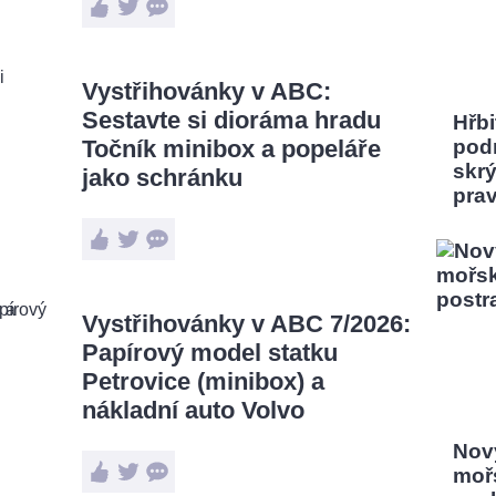
Vystřihovánky v ABC:
Sestavte si dioráma hradu
Hřbi
Točník minibox a popeláře
pod
skrý
jako schránku
pra
Vystřihovánky v ABC 7/2026:
Papírový model statku
Petrovice (minibox) a
nákladní auto Volvo
Nový
moř