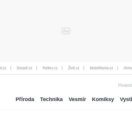
rt.cz
Doupě.cz
Reflex.cz
Živě.cz
MobilMania.cz
AVma
Předplať
Příroda
Technika
Vesmír
Komiksy
Vyst