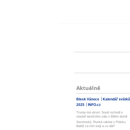
Aktuálně
Blesk Vánoce
Kalendář svátků
2025
INFO.cz
Trump má utrum: Soud rozhodl o
stavbě tanečního sálu v Bílém domě
Sezemský: Ruská raketa v Polsku.
Babiš za ním stojí a co dál?