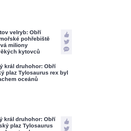
tov velryb: Obří
mořské pohřebiště
vá miliony
věkých kytovců
 král druhohor: Obří
ský plaz Tylosaurus