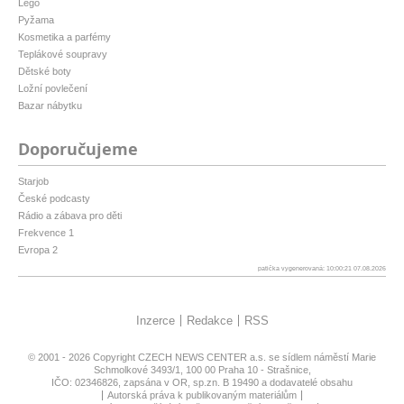
Lego
Pyžama
Kosmetika a parfémy
Teplákové soupravy
Dětské boty
Ložní povlečení
Bazar nábytku
Doporučujeme
Starjob
České podcasty
Rádio a zábava pro děti
Frekvence 1
Evropa 2
patička vygenerovaná: 10:00:21 07.08.2026
Inzerce
Redakce
RSS
© 2001 - 2026 Copyright
CZECH NEWS CENTER a.s.
se sídlem náměstí Marie
Schmolkové 3493/1, 100 00 Praha 10 - Strašnice,
IČO: 02346826, zapsána v OR, sp.zn. B 19490 a dodavatelé obsahu
Autorská práva k publikovaným materiálům