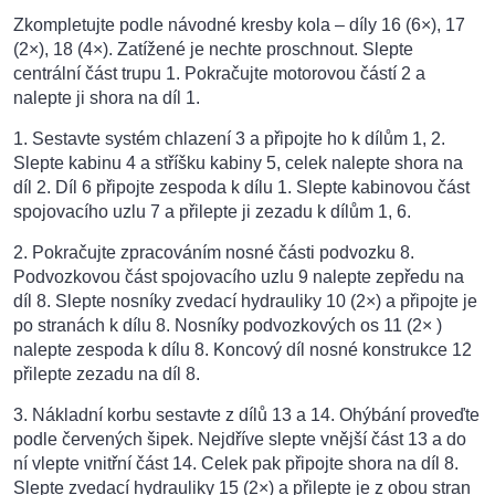
Zkompletujte podle návodné kresby kola – díly 16 (6×), 17
(2×), 18 (4×). Zatížené je nechte proschnout. Slepte
centrální část trupu 1. Pokračujte motorovou částí 2 a
nalepte ji shora na díl 1.
1. Sestavte systém chlazení 3 a připojte ho k dílům 1, 2.
Slepte kabinu 4 a stříšku kabiny 5, celek nalepte shora na
díl 2. Díl 6 připojte zespoda k dílu 1. Slepte kabinovou část
spojovacího uzlu 7 a přilepte ji zezadu k dílům 1, 6.
2. Pokračujte zpracováním nosné části podvozku 8.
Podvozkovou část spojovacího uzlu 9 nalepte zepředu na
díl 8. Slepte nosníky zvedací hydrauliky 10 (2×) a připojte je
po stranách k dílu 8. Nosníky podvozkových os 11 (2× )
nalepte zespoda k dílu 8. Koncový díl nosné konstrukce 12
přilepte zezadu na díl 8.
3. Nákladní korbu sestavte z dílů 13 a 14. Ohýbání proveďte
podle červených šipek. Nejdříve slepte vnější část 13 a do
ní vlepte vnitřní část 14. Celek pak připojte shora na díl 8.
Slepte zvedací hydrauliky 15 (2×) a přilepte je z obou stran