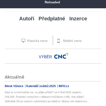
Reloaded
Autoři
Předplatné
Inzerce
Klasická verze
Mobilní verze
VÝBĚR
Aktuálně
Blesk Vánoce
Kalendář svátků 2025
INFO.cz
Když je vrchol každý rok, co přijde příště? Let It Roll 2026 zaujal lo...
ONLINE: Poslední rozloučení s Milanem Knížákem (†86). Kdo přijde?
Sběratelé šílí po starých cukřenkách po babičce: Mohou mít statisícovo...