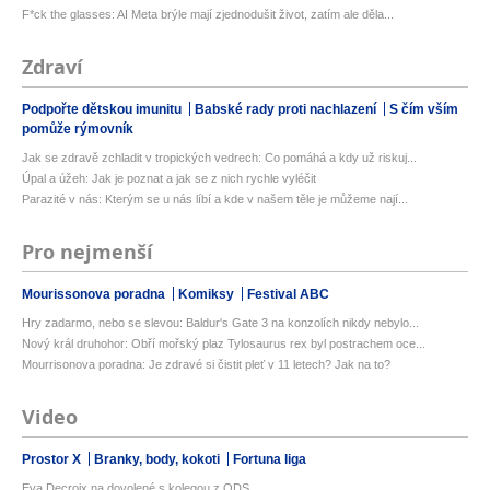
F*ck the glasses: AI Meta brýle mají zjednodušit život, zatím ale děla...
Zdraví
Podpořte dětskou imunitu
Babské rady proti nachlazení
S čím vším
pomůže rýmovník
Jak se zdravě zchladit v tropických vedrech: Co pomáhá a kdy už riskuj...
Úpal a úžeh: Jak je poznat a jak se z nich rychle vyléčit
Parazité v nás: Kterým se u nás líbí a kde v našem těle je můžeme nají...
Pro nejmenší
Mourissonova poradna
Komiksy
Festival ABC
Hry zadarmo, nebo se slevou: Baldur's Gate 3 na konzolích nikdy nebylo...
Nový král druhohor: Obří mořský plaz Tylosaurus rex byl postrachem oce...
Mourrisonova poradna: Je zdravé si čistit pleť v 11 letech? Jak na to?
Video
Prostor X
Branky, body, kokoti
Fortuna liga
Eva Decroix na dovolené s kolegou z ODS