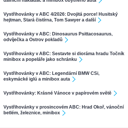
dálniční nakladač a minibox obytného auta
Vystřihovánky v ABC 4/2026: Dvojitá porce! Husitský
hejtman, Stará čistírna, Tom Sawyer a další
Vystřihovánky v ABC: Dinosaurus Psittacosaurus,
odvíječka a Ostrov pokladů
Vystřihovánky v ABC: Sestavte si dioráma hradu Točník
minibox a popeláře jako schránku
Vystřihovánky v ABC: Legendární BMW CSi,
eskymácké iglú a minibox auta
Vystřihovánky: Krásné Vánoce v papírovém světě
Vystřihovánky v prosincovém ABC: Hrad Okoř, vánoční
betlém, železnice, minibox