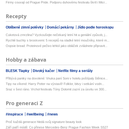
Firmy couvají od Prague Pride. Podporu duhovému festivalu škrtl i Micr...
Recepty
Oblíbené zimní polévky
Domácí pekárny
Jídlo podle horoskopu
Cuketová zmrzlina? Vyzkoušejte nečekaný letní hit a geniální způsob, j...
Rychlé buchty s broskvemi: 5 receptů na sladké letní moučníky, které m...
Oopsie bread: Proteinové pečivo lehké jako obláček zvládnete připravit...
Hobby a zábava
BLESK Tlapky
Divoký kačer
Netflix filmy a seriály
Přibývá paniky na dovolené: Vnuka paní Soni v hotelu poštípaly štěnice...
Tipy na víkend: Harry Potter na výstavě! Folklor, bitvy i setkání vodn...
Sraz v šest ráno. Vrchol festivalu Tóny Dolomit zazní za úsvitu ve 300...
Pro generaci Z
#inspirace
#wellbeing
#news
Proč každá generace hledá svůj signature beauty look
Září patří módě: Co přinese Mercedes-Benz Prague Fashion Week SS27