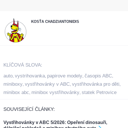
KOSŤA CHADZIANTONIDIS
KLÍČOVÁ SLOVA:
auto
vystrihovanka
papirove modely
časopis ABC
,
,
,
,
miniboxy
vystřihovánky v ABC
vystřihovánka pro děti
,
,
,
minibox abc
minibox vystřihovánky
statek Petrovice
,
,
SOUVISEJÍCÍ ČLÁNKY:
Vystřihovánky v ABC 5/2026: Opeření dinosauři,