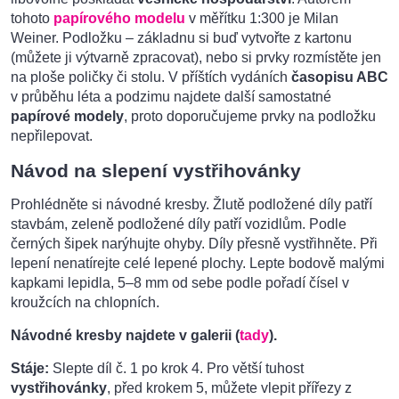
tohoto
papírového modelu
v měřítku 1:300 je Milan
Weiner. Podložku – základnu si buď vytvořte z kartonu
(můžete ji výtvarně zpracovat), nebo si prvky rozmístěte jen
na ploše poličky či stolu. V příštích vydáních
časopisu ABC
v průběhu léta a podzimu najdete další samostatné
papírové modely
, proto doporučujeme prvky na podložku
nepřilepovat.
Návod na slepení vystřihovánky
Prohlédněte si návodné kresby. Žlutě podložené díly patří
stavbám, zeleně podložené díly patří vozidlům. Podle
černých šipek narýhujte ohyby. Díly přesně vystřihněte. Při
lepení nenatírejte celé lepené plochy. Lepte bodově malými
kapkami lepidla, 5–8 mm od sebe podle pořadí čísel v
kroužcích na chlopních.
Návodné kresby najdete v galerii (
tady
).
Stáje:
Slepte díl č. 1 po krok 4. Pro větší tuhost
vystřihovánky
, před krokem 5, můžete vlepit přířezy z