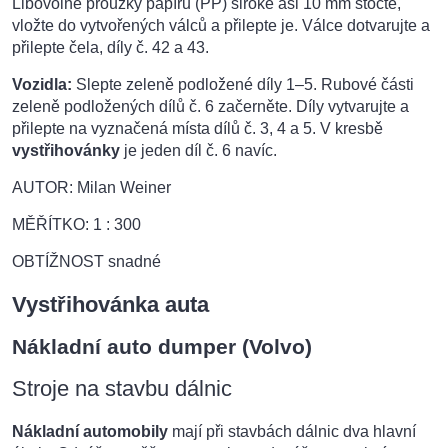
Libovolné proužky papíru (PP) široké asi 10 mm stočte,
vložte do vytvořených válců a přilepte je. Válce dotvarujte a
přilepte čela, díly č. 42 a 43.
Vozidla:
Slepte zeleně podložené díly 1–5. Rubové části
zeleně podložených dílů č. 6 začerněte. Díly vytvarujte a
přilepte na vyznačená místa dílů č. 3, 4 a 5. V kresbě
vystřihovánky
je jeden díl č. 6 navíc.
AUTOR: Milan Weiner
MĚŘÍTKO: 1 : 300
OBTÍŽNOST snadné
Vystřihovánka auta
Nákladní auto dumper (Volvo)
Stroje na stavbu dálnic
Nákladní automobily
mají při stavbách dálnic dva hlavní