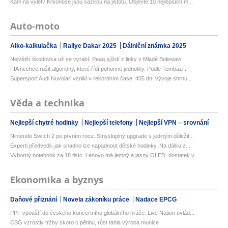
Kam na výlet? Krkonoše jsou sázkou na jistotu. Objevte 10 nejlepších m...
Auto-moto
Alko-kalkulačka
Rallye Dakar 2025
Dálniční známka 2025
Největší škodovka už se vyrábí. Peaq sjíždí z linky v Mladé Boleslavi
FIA nechce rušit algoritmy, které řídí pohonné jednotky. Podle Tombazi...
Supersport Audi Nuvolari vznikl v rekordním čase. 405 dní vývoje shrnu...
Věda a technika
Nejlepší chytré hodinky
Nejlepší telefony
Nejlepší VPN – srovnání
Nintendo Switch 2 po prvním roce. Smysluplný upgrade s jediným důležit...
Experti předvedli, jak snadno lze napadnout dětské hodinky. Na dálku z...
Výborný notebook za 18 tisíc. Lenovo má jemný a jasný OLED, dostatek v...
Ekonomika a byznys
Daňové přiznání
Novela zákoníku práce
Nadace EPCG
PPF vpouští do českého koncertního globálního hráče. Live Nation ovlád...
CSG vzrostly tržby skoro o pětinu, růst táhla výroba munice