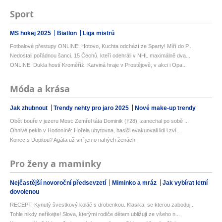
Sport
MS hokej 2025
Biatlon
Liga mistrů
Fotbalové přestupy ONLINE: Hotovo, Kuchta odchází ze Sparty! Míří do P...
Nedostali pořádnou šanci. 15 Čechů, kteří odehráli v NHL maximálně dva...
ONLINE: Dukla hostí Kroměříž. Karviná hraje v Prostějově, v akci i Opa...
Móda a krása
Jak zhubnout
Trendy nehty pro jaro 2025
Nové make-up trendy
Oběť bouře v jezeru Most: Zemřel táta Dominik (†28), zanechal po sobě ...
Ohnivé peklo v Hodoníně: Hořela ubytovna, hasiči evakuovali lidi i zví...
Konec s Dopitou? Agáta už sní jen o nahých ženách
Pro ženy a maminky
Nejčastější novoroční předsevzetí
Miminko a mráz
Jak vybírat letní
dovolenou
RECEPT: Kynutý švestkový koláč s drobenkou. Klasika, se kterou zaboduj...
Tohle nikdy neříkejte! Slova, kterými rodiče dětem ubližují ze všeho n...