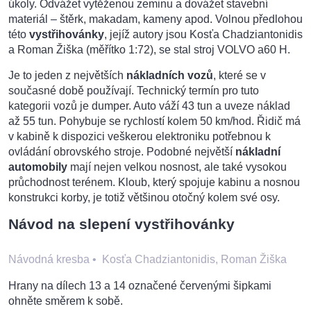
úkoly. Odvážet vytěženou zeminu a dovážet stavební
materiál – štěrk, makadam, kameny apod. Volnou předlohou
této
vystřihovánky
, jejíž autory jsou Kosťa Chadziantonidis
a Roman Žiška (měřítko 1:72), se stal stroj VOLVO a60 H.
Je to jeden z největších
nákladních vozů
, které se v
současné době používají. Technický termín pro tuto
kategorii vozů je dumper. Auto váží 43 tun a uveze náklad
až 55 tun. Pohybuje se rychlostí kolem 50 km/hod. Řidič má
v kabině k dispozici veškerou elektroniku potřebnou k
ovládání obrovského stroje. Podobné největší
nákladní
automobily
mají nejen velkou nosnost, ale také vysokou
průchodnost terénem. Kloub, který spojuje kabinu a nosnou
konstrukci korby, je totiž většinou otočný kolem své osy.
Návod na slepení vystřihovánky
Návodná kresba
•
Kosťa Chadziantonidis, Roman Žiška
Hrany na dílech 13 a 14 označené červenými šipkami
ohněte směrem k sobě.