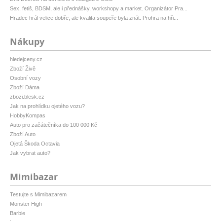
Sex, fetiš, BDSM, ale i přednášky, workshopy a market. Organizátor Pra...
Hradec hrál velice dobře, ale kvalita soupeře byla znát. Prohra na hři...
Nákupy
hledejceny.cz
Zboží Živě
Osobní vozy
Zboží Dáma
zbozi.blesk.cz
Jak na prohlídku ojetého vozu?
HobbyKompas
Auto pro začátečníka do 100 000 Kč
Zboží Auto
Ojetá Škoda Octavia
Jak vybrat auto?
Mimibazar
Testujte s Mimibazarem
Monster High
Barbie