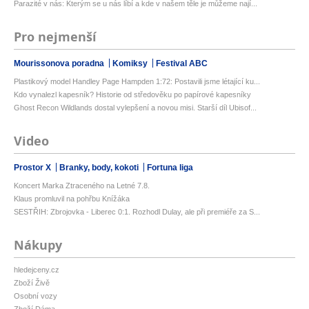
Parazité v nás: Kterým se u nás líbí a kde v našem těle je můžeme nají...
Pro nejmenší
Mourissonova poradna
Komiksy
Festival ABC
Plastikový model Handley Page Hampden 1:72: Postavili jsme létající ku...
Kdo vynalezl kapesník? Historie od středověku po papírové kapesníky
Ghost Recon Wildlands dostal vylepšení a novou misi. Starší díl Ubisof...
Video
Prostor X
Branky, body, kokoti
Fortuna liga
Koncert Marka Ztraceného na Letné 7.8.
Klaus promluvil na pohřbu Knížáka
SESTŘIH: Zbrojovka - Liberec 0:1. Rozhodl Dulay, ale při premiéře za S...
Nákupy
hledejceny.cz
Zboží Živě
Osobní vozy
Zboží Dáma