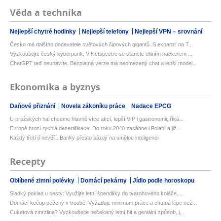
Věda a technika
Nejlepší chytré hodinky
Nejlepší telefony
Nejlepší VPN – srovnání
Česko má dalšího dodavatele světových čipových gigantů. S expanzí na T...
Vyzkoušejte český kyberpunk. V Netspectre se stanete elitním hackerem ...
ChatGPT teď neunavíte. Bezplatná verze má neomezený chat a lepší model...
Ekonomika a byznys
Daňové přiznání
Novela zákoníku práce
Nadace EPCG
U pražských hal chceme hlavně více akcí, lepší VIP i gastronomii, říká...
Evropě hrozí rychlá dezertifikace. Do roku 2040 zasáhne i Polabí a již...
Každý třetí jí nevěří. Banky přesto sázejí na umělou inteligenci
Recepty
Oblíbené zimní polévky
Domácí pekárny
Jídlo podle horoskopu
Sladký poklad u cesty: Využijte letní špendlíky do tvarohového koláče,...
Domácí kečup pečený v troubě: Vyžaduje minimum práce a chutná lépe než...
Cuketová zmrzlina? Vyzkoušejte nečekaný letní hit a geniální způsob, j...