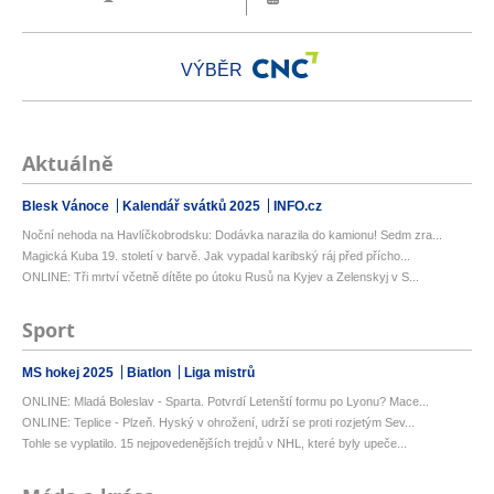
VÝBĚR
Aktuálně
Blesk Vánoce
Kalendář svátků 2025
INFO.cz
Noční nehoda na Havlíčkobrodsku: Dodávka narazila do kamionu! Sedm zra...
Magická Kuba 19. století v barvě. Jak vypadal karibský ráj před přícho...
ONLINE: Tři mrtví včetně dítěte po útoku Rusů na Kyjev a Zelenskyj v S...
Sport
MS hokej 2025
Biatlon
Liga mistrů
ONLINE: Mladá Boleslav - Sparta. Potvrdí Letenští formu po Lyonu? Mace...
ONLINE: Teplice - Plzeň. Hyský v ohrožení, udrží se proti rozjetým Sev...
Tohle se vyplatilo. 15 nejpovedenějších trejdů v NHL, které byly upeče...