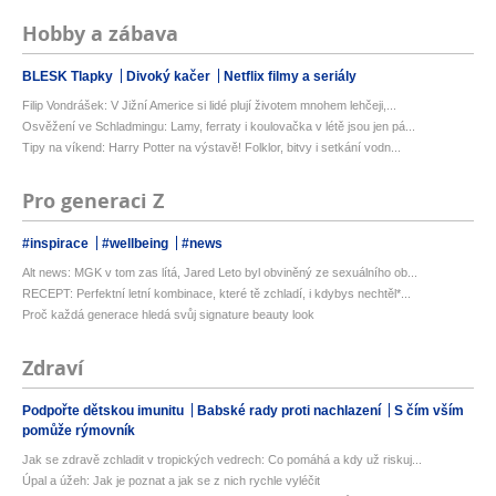
Hobby a zábava
BLESK Tlapky
Divoký kačer
Netflix filmy a seriály
Filip Vondrášek: V Jižní Americe si lidé plují životem mnohem lehčeji,...
Osvěžení ve Schladmingu: Lamy, ferraty i koulovačka v létě jsou jen pá...
Tipy na víkend: Harry Potter na výstavě! Folklor, bitvy i setkání vodn...
Pro generaci Z
#inspirace
#wellbeing
#news
Alt news: MGK v tom zas lítá, Jared Leto byl obviněný ze sexuálního ob...
RECEPT: Perfektní letní kombinace, které tě zchladí, i kdybys nechtěl*...
Proč každá generace hledá svůj signature beauty look
Zdraví
Podpořte dětskou imunitu
Babské rady proti nachlazení
S čím vším
pomůže rýmovník
Jak se zdravě zchladit v tropických vedrech: Co pomáhá a kdy už riskuj...
Úpal a úžeh: Jak je poznat a jak se z nich rychle vyléčit