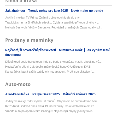
Móda a krása
Jak zhubnout
Trendy nehty pro jaro 2025
Nové make-up trendy
Jiskřivý mejdan TV Prima: Známá trojice odcházela do tmy
Tragická smrt na Jindřichohradecku: Cyklista spadl do příkopu plného k...
Nehoda českých řidičů v Bavorsku: Pět vážně zraněných! Zasahoval vrtul...
Pro ženy a maminky
Nejčastější novoroční předsevzetí
Miminko a mráz
Jak vybírat letní
dovolenou
Dědečkové podle horoskopu. Kdo se bude s vnoučaty mazlit, chodit na vý...
Houbaření s dětmi. Jak dobře znáte české houby? Udělejte si KVÍZ!
Kamarádka, která zažila totéž, je k nezaplacení. Proč jsou přátelství ...
Auto-moto
Alko-kalkulačka
Rallye Dakar 2025
Dálniční známka 2025
Jediný vesnický radar vybral 50 milionů. Obyvatelé se přitom dávno bou...
Kvíz: Arvid Lindblad dnes slaví 19. narozeniny. Co o tomto britském zá...
Vracíte auto po operativním leasingu? Nejčastější chyby jsou ty triviá...