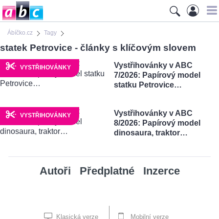
Ábíčko.cz
Tagy
statek Petrovice - články s klíčovým slovem
Vystřihovánky v ABC
VYSTŘIHOVÁNKY
7/2026: Papírový model
statku Petrovice…
Vystřihovánky v ABC
VYSTŘIHOVÁNKY
8/2026: Papírový model
dinosaura, traktor…
Autoři
Předplatné
Inzerce
Klasická verze
Mobilní verze