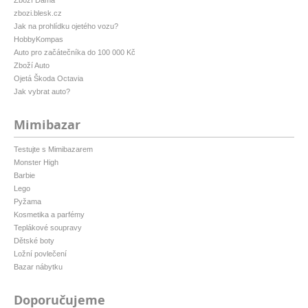
zbozi.blesk.cz
Jak na prohlídku ojetého vozu?
HobbyKompas
Auto pro začátečníka do 100 000 Kč
Zboží Auto
Ojetá Škoda Octavia
Jak vybrat auto?
Mimibazar
Testujte s Mimibazarem
Monster High
Barbie
Lego
Pyžama
Kosmetika a parfémy
Teplákové soupravy
Dětské boty
Ložní povlečení
Bazar nábytku
Doporučujeme